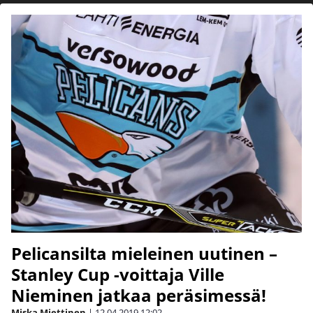
Pelicansilta mieleinen uutinen –
Stanley Cup -voittaja Ville
Nieminen jatkaa peräsimessä!
Miska Miettinen
|
12.04.2019
12:02