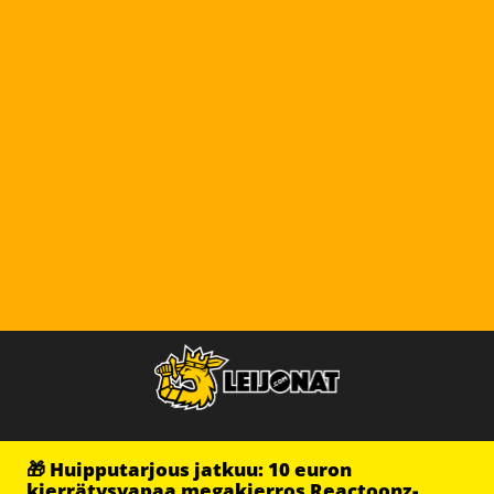
🎁 Huipputarjous jatkuu: 10 euron
kierrätysvapaa megakierros Reactoonz-