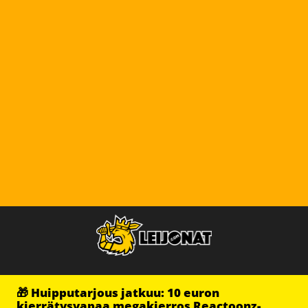
🎁 Huipputarjous jatkuu: 10 euron
kierrätysvapaa megakierros Reactoonz-