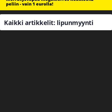
peliin - vain 1 eurolla!
Kaikki artikkelit: lipunmyynti