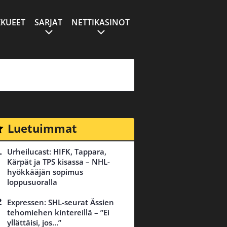
KUEET
SARJAT
NETTIKASINOT
Luetuimmat
Urheilucast: HIFK, Tappara,
Kärpät ja TPS kisassa – NHL-
hyökkääjän sopimus
loppusuoralla
Expressen: SHL-seurat Ässien
tehomiehen kintereillä – ”Ei
yllättäisi, jos…”