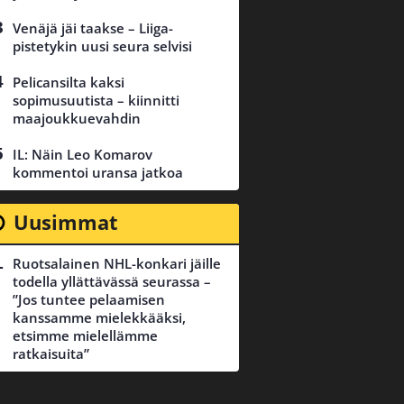
Venäjä jäi taakse – Liiga-
pistetykin uusi seura selvisi
Pelicansilta kaksi
sopimusuutista – kiinnitti
maajoukkuevahdin
IL: Näin Leo Komarov
kommentoi uransa jatkoa
Uusimmat
Ruotsalainen NHL-konkari jäille
todella yllättävässä seurassa –
”Jos tuntee pelaamisen
kanssamme mielekkääksi,
etsimme mielellämme
ratkaisuita”