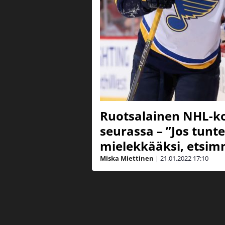
Ruotsalainen NHL-kon
seurassa – ”Jos tun
mielekkääksi, etsim
Miska Miettinen
|
21.01.2022
17:10