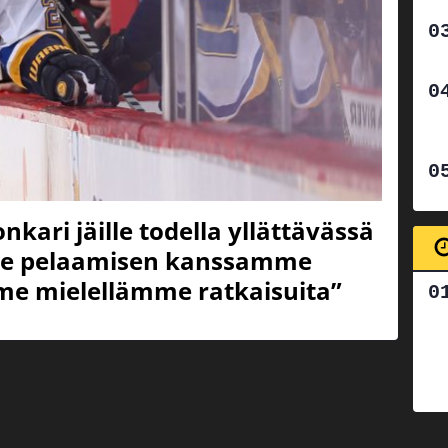
kari jäille todella yllättävässä
tee pelaamisen kanssamme
me mielellämme ratkaisuita”