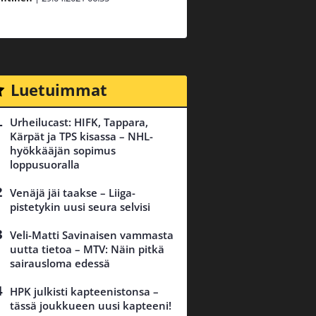
Luetuimmat
Urheilucast: HIFK, Tappara,
Kärpät ja TPS kisassa – NHL-
hyökkääjän sopimus
loppusuoralla
Venäjä jäi taakse – Liiga-
pistetykin uusi seura selvisi
Veli-Matti Savinaisen vammasta
uutta tietoa – MTV: Näin pitkä
sairausloma edessä
HPK julkisti kapteenistonsa –
tässä joukkueen uusi kapteeni!