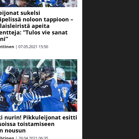
eijonat sukelsi
ipelissä noloon tappioon –
aisleiristä apeita
tteja: ”Tulos vie sanat
ni”
ettinen
|
07.05.2021
15:50
i nurin! Pikkuleijonat esitti
oissa toistamiseen
n nousun
ahtinen
|
29.04.2021
06:35