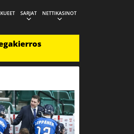
KUEET
SARJAT
NETTIKASINOT
egakierros