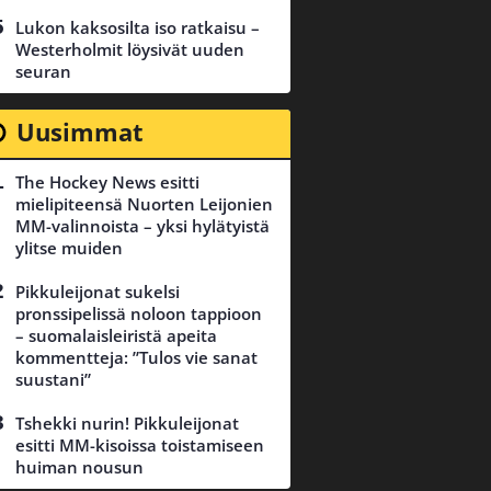
Lukon kaksosilta iso ratkaisu –
Westerholmit löysivät uuden
seuran
Uusimmat
The Hockey News esitti
mielipiteensä Nuorten Leijonien
MM-valinnoista – yksi hylätyistä
ylitse muiden
Pikkuleijonat sukelsi
pronssipelissä noloon tappioon
– suomalaisleiristä apeita
kommentteja: ”Tulos vie sanat
suustani”
Tshekki nurin! Pikkuleijonat
esitti MM-kisoissa toistamiseen
huiman nousun