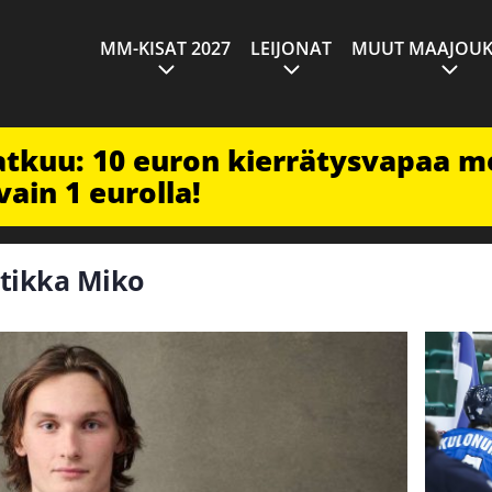
MM-KISAT 2027
LEIJONAT
MUUT MAAJOUK
jatkuu: 10 euron kierrätysvapaa m
vain 1 eurolla!
atikka Miko