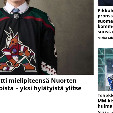
Pikkul
pronss
suomal
kommen
suusta
Miska Mi
tti mielipiteensä Nuorten
sta – yksi hylätyistä ylitse
Tshekk
MM-kis
huima
Miikka L