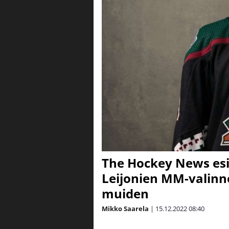
The Hockey News esi
Leijonien MM-valinnoi
muiden
Mikko Saarela
|
15.12.2022
08:40