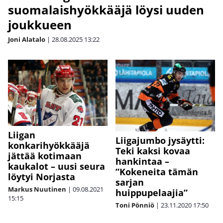
suomalaishyökkääjä löysi uuden
joukkueen
Joni Alatalo
|
28.08.2025
13:22
Liigan
Liigajumbo jysäytti:
konkarihyökkääjä
Teki kaksi kovaa
jättää kotimaan
hankintaa –
kaukalot – uusi seura
”Kokeneita tämän
löytyi Norjasta
sarjan
Markus Nuutinen
|
09.08.2021
huippupelaajia”
15:15
Toni Pönniö
|
23.11.2020
17:50