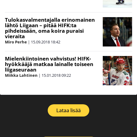
Tulokasvalmentajalla erinomainen
lähtö Liigaan – pitää HIFK:ta
pihdeissään, oma koira puraisi
vieraita
Miro Perhe
|
15.09.2018
18:42
Mielenkiintoinen vahvistus! HIFK-
hyökkääjä matkaa lainalle toiseen
liigaseuraan
Miikka Lahtinen
|
15.01.2018
09:22
Lataa lisää