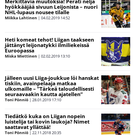
Merkittäviä muutoksia! Peräti neljä
hyökkääjää sivuun Leijonista – nuori
NHL-lupaus nousee tilalle
Miikka Lahtinen
|
04.02.2019
14:52
Heti komeat tehot! Liigan taakseen
jättänyt leijonatykki ilmiliekeissä
Euroopassa
Miska Miettinen
|
02.02.2019
13:10
Jälleen uusi Liiga-joukkue löi hanskat
tiskiin, avainpelaaja matkaa
ulkomaille – ”Tärkeä taloudellisesti
seuraavaakin kautta ajatellen”
Toni Pönniö
|
28.01.2019
17:10
Tiedätkö kuka on Liigan nopein
luistelija tai kovin laukoja? Nimet
saattavat yllättää!
Toni Pönniö
|
22.11.2018
20:35