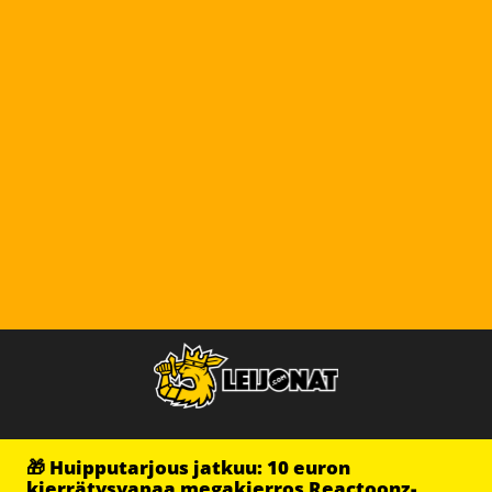
🎁 Huipputarjous jatkuu: 10 euron
kierrätysvapaa megakierros Reactoonz-