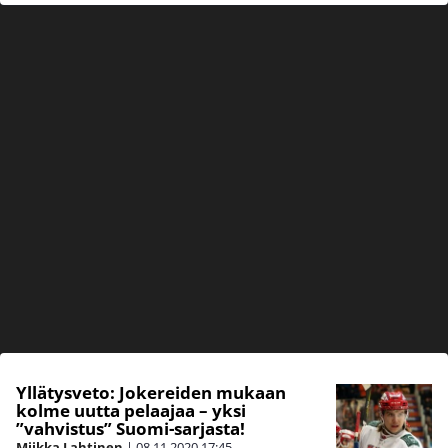
Yllätysveto: Jokereiden mukaan
kolme uutta pelaajaa – yksi
”vahvistus” Suomi-sarjasta!
Miikka Lahtinen
|
08.11.2020
17:45