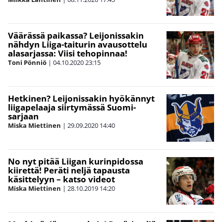
Väärässä paikassa? Leijonissakin
nähdyn Liiga-taiturin avausottelu
alasarjassa: Viisi tehopinnaa!
Toni Pönniö
|
04.10.2020
23:15
Hetkinen? Leijonissakin hyökännyt
liigapelaaja siirtymässä Suomi-
sarjaan
Miska Miettinen
|
29.09.2020
14:40
No nyt pitää Liigan kurinpidossa
kiirettä! Peräti neljä tapausta
käsittelyyn – katso videot
Miska Miettinen
|
28.10.2019
14:20