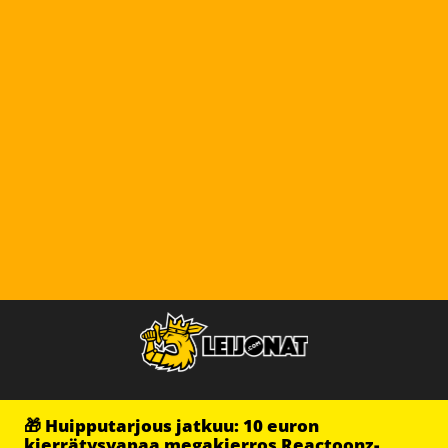
🎁 Huipputarjous jatkuu: 10 euron
kierrätysvapaa megakierros Reactoonz-