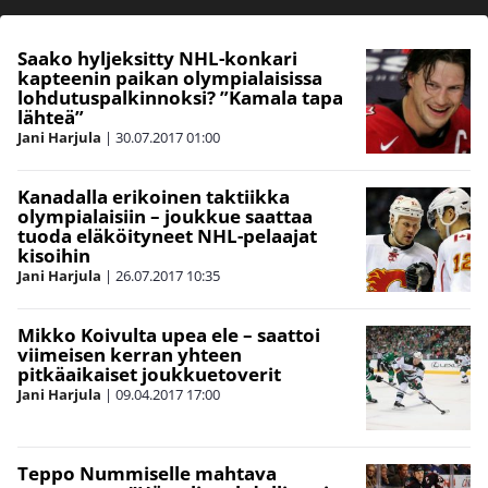
Saako hyljeksitty NHL-konkari
kapteenin paikan olympialaisissa
lohdutuspalkinnoksi? ”Kamala tapa
lähteä”
Jani Harjula
|
30.07.2017
01:00
Kanadalla erikoinen taktiikka
olympialaisiin – joukkue saattaa
tuoda eläköityneet NHL-pelaajat
kisoihin
Jani Harjula
|
26.07.2017
10:35
Mikko Koivulta upea ele – saattoi
viimeisen kerran yhteen
pitkäaikaiset joukkuetoverit
Jani Harjula
|
09.04.2017
17:00
Teppo Nummiselle mahtava