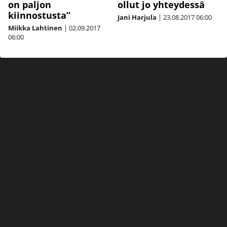
on paljon
ollut jo yhteydessä
kiinnostusta”
Jani Harjula
|
23.08.2017
06:00
Miikka Lahtinen
|
02.09.2017
06:00