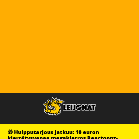
🎁 Huipputarjous jatkuu: 10 euron
kierrätysvapaa megakierros Reactoonz-