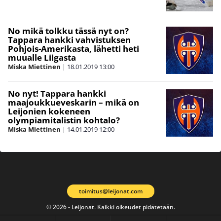
No mikä tolkku tässä nyt on?
Tappara hankki vahvistuksen
Pohjois-Amerikasta, lähetti heti
muualle Liigasta
Miska Miettinen
|
18.01.2019
13:00
No nyt! Tappara hankki
maajoukkueveskarin – mikä on
Leijonien kokeneen
olympiamitalistin kohtalo?
Miska Miettinen
|
14.01.2019
12:00
toimitus@leijonat.com
© 2026 - Leijonat. Kaikki oikeudet pidätetään.