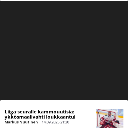
Liiga-seuralle kammouutisia:
ykkösmaalivahti loukkaantui
Markus Nuutinen
|
14.09.2025
21:30