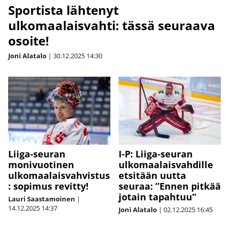
Sportista lähtenyt
ulkomaalaisvahti: tässä seuraava
osoite!
Joni Alatalo
|
30.12.2025
14:30
I-P: Liiga-seuran
Liiga-seuran
ulkomaalaisvahdille
monivuotinen
etsitään uutta
ulkomaalaisvahvistus
seuraa: ”Ennen pitkää
: sopimus revitty!
jotain tapahtuu”
Lauri Saastamoinen
|
14.12.2025
14:37
Joni Alatalo
|
02.12.2025
16:45