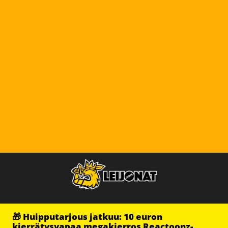
🎁 Huipputarjous jatkuu: 10 euron
kierrätysvapaa megakierros Reactoonz-