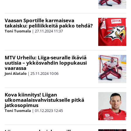
Vaasan Sportille karmaiseva
takaisku: peliliikkeitä pakko tehdä?
Toni Tuomala
|
27.11.2024
11:37
MTV Urheilu: Liiga-seuralle ikäviä
uutisia – ykkösvahdin loppukausi
vaarassa
Joni Alatalo
|
25.11.2024
10:06
Kova kiinnitys! Liigan
ulkomaalaisvahvistukselle pitkä
jatkosopimus
Toni Tuomala
|
01.12.2023
12:45