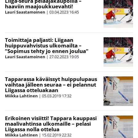
Liiga-seura pelaajakaupoilla –
haaviin maajoukkuevahti!
Lauri Saastamoinen
|
03.04.2023
16:45
Toimittaja paljasti: Liigaan
huippuvahvistus ulkomailta –
”Sopimus tehty jo ennen joulua”
Lauri Saastamoinen
|
27.02.2023
19:05
Tapparassa käväissyt huippulupaus
vaihtaa jälleen seuraa – ei pelannut
Liigassa otteluakaan
Miikka Lahtinen
|
05.03.2019
17:32
Erikoinen visiitti! Tappara kauppasi
maalivahtinsa ulkomaille – pelasi
Liigassa nolla ottelua
Miikka Lahtinen
|
15.02.2019
22:32