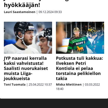
hyökkääjän!
Lauri Saastamoinen
|
09.12.2024
09:33
JYP naarasi kerralla
Potkusta tuli kakkua:
kaksi vahvistusta!
Ilveksen Petri
Saalisti nuorukaiset
Kontiola ei pelaa
muista Liiga-
torstaina pelikiellon
joukkueista
takia
Toni Tuomala
|
25.04.2022
10:37
Miska Miettinen
|
03.03.2022
18:40