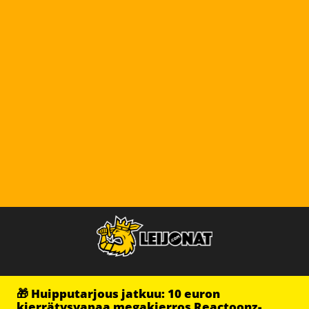
🎁 Huipputarjous jatkuu: 10 euron
kierrätysvapaa megakierros Reactoonz-