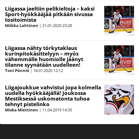
Liigassa jaeltiin pelikieltoja – kaksi
Sport-hyökkääjää pitkään sivussa
tositoimista
Miikka Lahtinen
|
21.01.2020
23:28
Liigassa nähty törkytaklaus
kurinpitokäsittelyyn – myös
vähemmälle huomiolle jäänyt
tilanne syynätään uudelleen!
Toni Pönniö
|
18.01.2020
12:12
Liigajoukkue vahvistui jopa kolmella
uudella hyökkääjällä! Joukossa
Mestiksessä uskomatonta tuhoa
tehnyt pistelinko
Miska Miettinen
|
11.04.2019
14:35