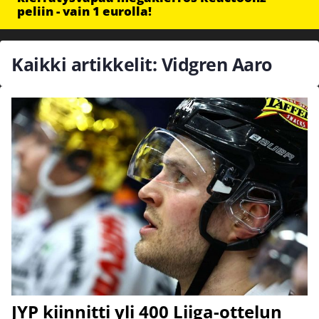
peliin - vain 1 eurolla!
Kaikki artikkelit: Vidgren Aaro
JYP kiinnitti yli 400 Liiga-ottelun