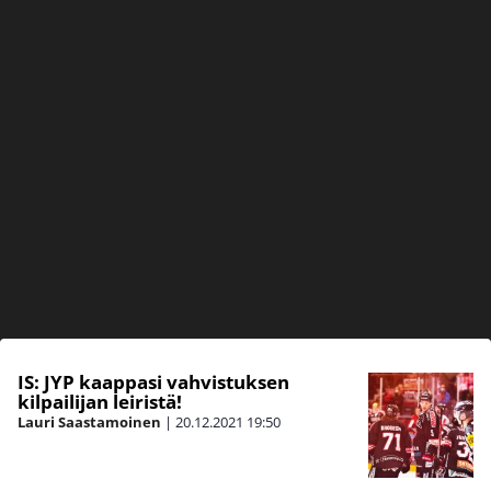
IS: JYP kaappasi vahvistuksen
kilpailijan leiristä!
Lauri Saastamoinen
|
20.12.2021
19:50