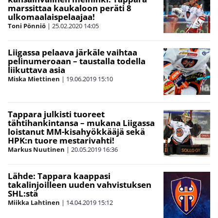
marssittaa kaukaloon peräti 8
ulkomaalaispelaajaa!
Toni Pönniö
|
25.02.2020
14:05
Liigassa pelaava järkäle vaihtaa
pelinumeroaan – taustalla todella
liikuttava asia
Miska Miettinen
|
19.06.2019
15:10
Tappara julkisti tuoreet
tähtihankintansa – mukana Liigassa
loistanut MM-kisahyökkääjä sekä
HPK:n tuore mestarivahti!
Markus Nuutinen
|
20.05.2019
16:36
Lähde: Tappara kaappasi
takalinjoilleen uuden vahvistuksen
SHL:stä
Miikka Lahtinen
|
14.04.2019
15:12