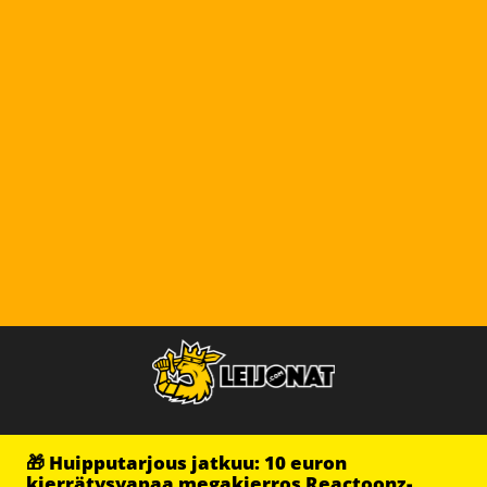
🎁 Huipputarjous jatkuu: 10 euron
kierrätysvapaa megakierros Reactoonz-