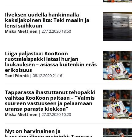
Ilveksen uudella hankinnalla
kaksijakoinen ilta: Teki maalin ja
lensi suihkuun
Miska Miettinen
|
27.12.2020
18:50
Liiga paljastaa: KooKoon
ruotsalaispakki latasi hurjan
laukauksen – asiassa kuitenkin eräs
erikoisuus
Toni Pönniö
|
08.12.2020
21:16
Tapparassa ihastuttanut tehopakki
vaihtaa KooKoon paitaan – ”Valmis
suureen vastuuseen ja pelaamaan
uransa parasta kiekkoa”
Miska Miettinen
|
27.07.2020
10:20
Nyt on harvinainen ja
kansainvälinen meininki: Tappara