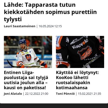
Lähde: Tapparasta tutun
kiekkotähden sopimus purettiin
tylysti
Lauri Saastamoinen
|
16.05.2024
12:15
Entinen Liiga-
Käyttöä ei löytynyt:
puolustaja sai tylyjä
KooKoo lähetti
uutisia joulun alla –
ruotsalaispakin
kausi on paketissa!
kotimaahansa
Joni Alatalo
|
22.12.2022
21:00
Toni Pönniö
|
15.02.2021
21:35