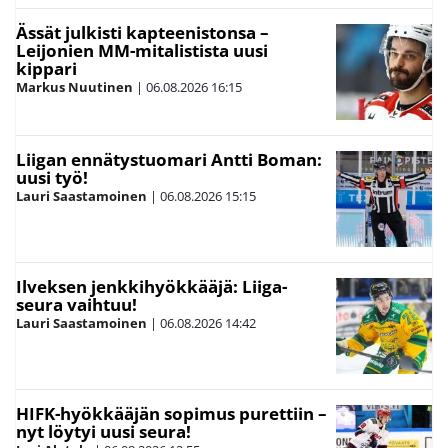
Ässät julkisti kapteenistonsa –
Leijonien MM-mitalistista uusi
kippari
Markus Nuutinen
|
06.08.2026
16:15
Liigan ennätystuomari Antti Boman:
uusi työ!
Lauri Saastamoinen
|
06.08.2026
15:15
Ilveksen jenkkihyökkääjä: Liiga-
seura vaihtuu!
Lauri Saastamoinen
|
06.08.2026
14:42
HIFK-hyökkääjän sopimus purettiin –
nyt löytyi uusi seura!