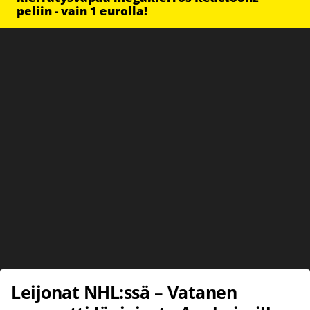
peliin - vain 1 eurolla!
Leijonat NHL:ssä – Vatanen