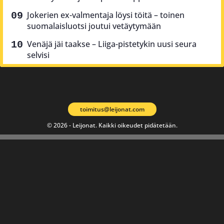
Jokerien ex-valmentaja löysi töitä – toinen
suomalaisluotsi joutui vetäytymään
Venäjä jäi taakse – Liiga-pistetykin uusi seura
selvisi
toimitus@leijonat.com
© 2026 - Leijonat. Kaikki oikeudet pidätetään.