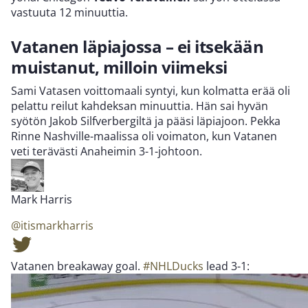
vastuuta 12 minuuttia.
Vatanen läpiajossa – ei itsekään
muistanut, milloin viimeksi
Sami Vatasen voittomaali syntyi, kun kolmatta erää oli
pelattu reilut kahdeksan minuuttia. Hän sai hyvän
syötön Jakob Silfverbergiltä ja pääsi läpiajoon. Pekka
Rinne Nashville-maalissa oli voimaton, kun Vatanen
veti terävästi Anaheimin 3-1-johtoon.
Mark Harris
@itismarkharris
Vatanen breakaway goal.
#NHLDucks
lead 3-1: