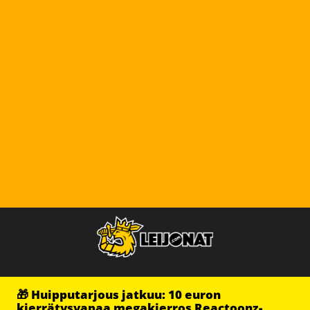
🎁 Huipputarjous jatkuu: 10 euron
kierrätysvapaa megakierros Reactoonz-