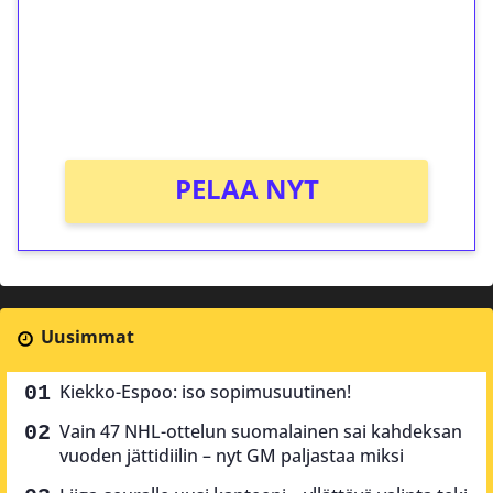
Talleta 1€
Saat heti 50 ilmaiskierrosta Tuohi 1000 -
peliin (arvo 0,20€ per kierros)!
Ei kierrätysvaatimusta!
PELAA NYT
Uusimmat
Kiekko-Espoo: iso sopimusuutinen!
Vain 47 NHL-ottelun suomalainen sai kahdeksan
vuoden jättidiilin – nyt GM paljastaa miksi