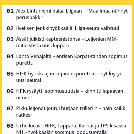
Alex Lintuniemi palaa Liigaan – ”Maailmaa nähnyt
peruspakki”
Ilveksen jenkkihyökkääjä: Liiga-seura vaihtuu!
Ässät julkisti kapteenistonsa – Leijonien MM-
mitalistista uusi kippari
Lähtö Venäjältä – entisen Kärpät-tähden sopimus
purettu
HIFK-hyökkääjän sopimus purettiin – nyt löytyi
uusi seura!
HPK rysäytti sopimusuutisia – kiinnitti lupaavan
nimen!
Pikkuleijonat joutui hurjaan trilleriin – näin kaikki
ratkesi
Urheilucast: HIFK, Tappara, Kärpät ja TPS kisassa –
NHL-hyökkääjän sopimus loppusuoralla