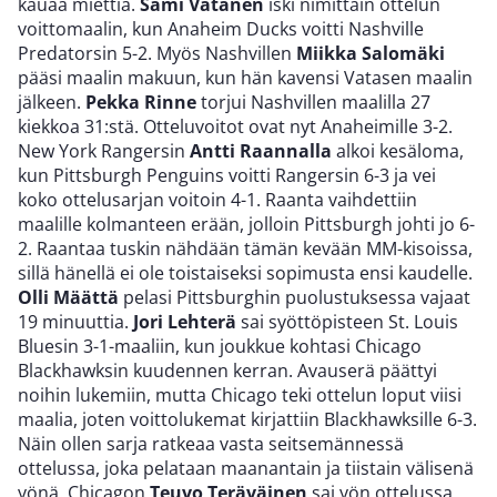
kauaa miettiä.
Sami Vatanen
iski nimittäin ottelun
voittomaalin, kun Anaheim Ducks voitti Nashville
Predatorsin 5-2. Myös Nashvillen
Miikka Salomäki
pääsi maalin makuun, kun hän kavensi Vatasen maalin
jälkeen.
Pekka Rinne
torjui Nashvillen maalilla 27
kiekkoa 31:stä. Otteluvoitot ovat nyt Anaheimille 3-2.
New York Rangersin
Antti Raannalla
alkoi kesäloma,
kun Pittsburgh Penguins voitti Rangersin 6-3 ja vei
koko ottelusarjan voitoin 4-1. Raanta vaihdettiin
maalille kolmanteen erään, jolloin Pittsburgh johti jo 6-
2. Raantaa tuskin nähdään tämän kevään MM-kisoissa,
sillä hänellä ei ole toistaiseksi sopimusta ensi kaudelle.
Olli Määttä
pelasi Pittsburghin puolustuksessa vajaat
19 minuuttia.
Jori Lehterä
sai syöttöpisteen St. Louis
Bluesin 3-1-maaliin, kun joukkue kohtasi Chicago
Blackhawksin kuudennen kerran. Avauserä päättyi
noihin lukemiin, mutta Chicago teki ottelun loput viisi
maalia, joten voittolukemat kirjattiin Blackhawksille 6-3.
Näin ollen sarja ratkeaa vasta seitsemännessä
ottelussa, joka pelataan maanantain ja tiistain välisenä
yönä. Chicagon
Teuvo Teräväinen
sai yön ottelussa