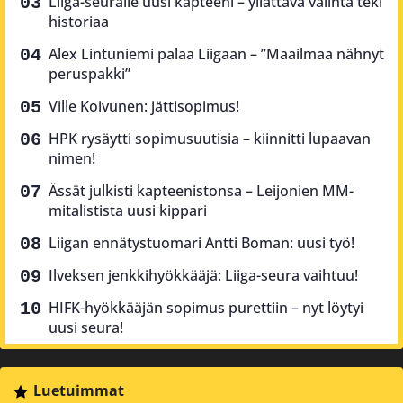
Liiga-seuralle uusi kapteeni – yllättävä valinta teki
historiaa
Alex Lintuniemi palaa Liigaan – ”Maailmaa nähnyt
peruspakki”
Ville Koivunen: jättisopimus!
HPK rysäytti sopimusuutisia – kiinnitti lupaavan
nimen!
Ässät julkisti kapteenistonsa – Leijonien MM-
mitalistista uusi kippari
Liigan ennätystuomari Antti Boman: uusi työ!
Ilveksen jenkkihyökkääjä: Liiga-seura vaihtuu!
HIFK-hyökkääjän sopimus purettiin – nyt löytyi
uusi seura!
Luetuimmat