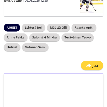
Joni Alatalo
|
06.08.2026
12:55
AIHEET
Lehterä Jori
Määttä Olli
Raanta Antti
Rinne Pekka
Salomäki Miikka
Teräväinen Teuvo
Uutiset
Vatanen Sami
Jaa
1€ = 10€ arvosta
ilmaiskierroksia ilman
kierrätystä!