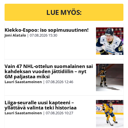
LUE MYÖS:
Kiekko-Espoo: iso sopimusuutinen!
Joni Alatalo
|
07.08.2026
15:30
Vain 47 NHL-ottelun suomalainen sai
kahdeksan vuoden jättidiilin – nyt
GM paljastaa miksi
Lauri Saastamoinen
|
07.08.2026
12:46
Liiga-seuralle uusi kapteeni –
yllättävä valinta teki historiaa
Lauri Saastamoinen
|
07.08.2026
10:27