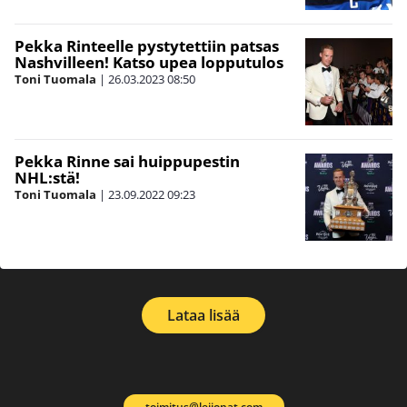
Pekka Rinteelle pystytettiin patsas
Nashvilleen! Katso upea lopputulos
Toni Tuomala
|
26.03.2023
08:50
Pekka Rinne sai huippupestin
NHL:stä!
Toni Tuomala
|
23.09.2022
09:23
Lataa lisää
toimitus@leijonat.com