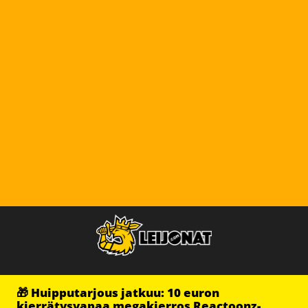
🎁 Huipputarjous jatkuu: 10 euron
kierrätysvapaa megakierros Reactoonz-