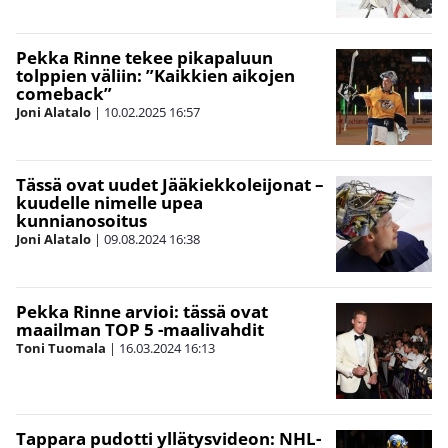
Pekka Rinne tekee pikapaluun
tolppien väliin: ”Kaikkien aikojen
comeback”
Joni Alatalo
|
10.02.2025
16:57
Tässä ovat uudet Jääkiekkoleijonat –
kuudelle nimelle upea
kunnianosoitus
Joni Alatalo
|
09.08.2024
16:38
Pekka Rinne arvioi: tässä ovat
maailman TOP 5 -maalivahdit
Toni Tuomala
|
16.03.2024
16:13
Tappara pudotti yllätysvideon: NHL-