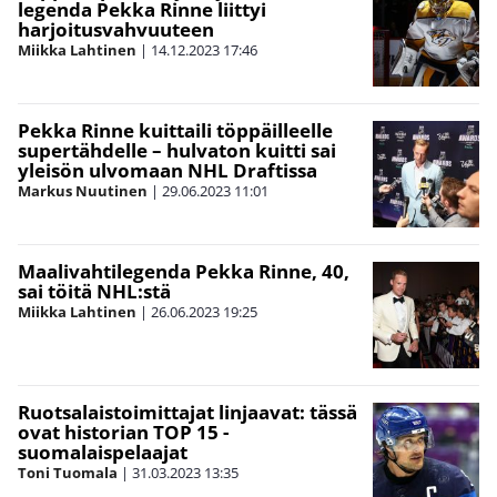
legenda Pekka Rinne liittyi
harjoitusvahvuuteen
Miikka Lahtinen
|
14.12.2023
17:46
Pekka Rinne kuittaili töppäilleelle
supertähdelle – hulvaton kuitti sai
yleisön ulvomaan NHL Draftissa
Markus Nuutinen
|
29.06.2023
11:01
Maalivahtilegenda Pekka Rinne, 40,
sai töitä NHL:stä
Miikka Lahtinen
|
26.06.2023
19:25
Ruotsalaistoimittajat linjaavat: tässä
ovat historian TOP 15 -
suomalaispelaajat
Toni Tuomala
|
31.03.2023
13:35