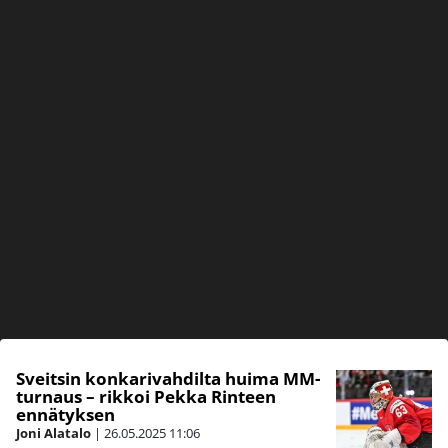
Sveitsin konkarivahdilta huima MM-
turnaus – rikkoi Pekka Rinteen
ennätyksen
Joni Alatalo
|
26.05.2025
11:06