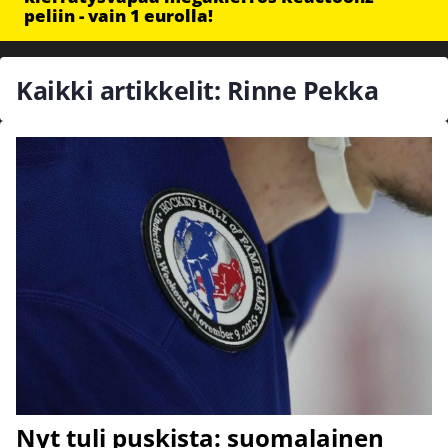
peliin - vain 1 eurolla!
Kaikki artikkelit: Rinne Pekka
Nyt tuli puskista: suomalainen