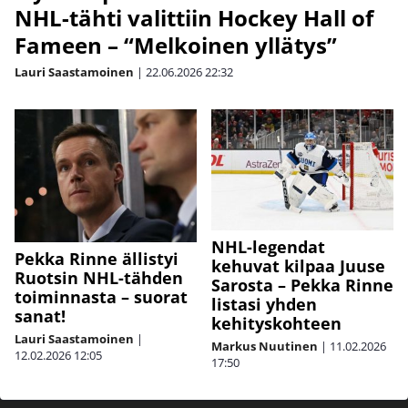
NHL-tähti valittiin Hockey Hall of
Fameen – “Melkoinen yllätys”
Lauri Saastamoinen
|
22.06.2026
22:32
NHL-legendat
Pekka Rinne ällistyi
kehuvat kilpaa Juuse
Ruotsin NHL-tähden
Sarosta – Pekka Rinne
toiminnasta – suorat
listasi yhden
sanat!
kehityskohteen
Lauri Saastamoinen
|
Markus Nuutinen
|
11.02.2026
12.02.2026
12:05
17:50