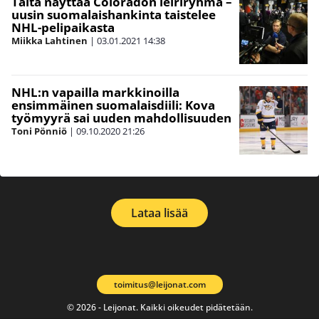
Tältä näyttää Coloradon leiriryhmä –
uusin suomalaishankinta taistelee
NHL-pelipaikasta
Miikka Lahtinen
|
03.01.2021
14:38
NHL:n vapailla markkinoilla
ensimmäinen suomalaisdiili: Kova
työmyyrä sai uuden mahdollisuuden
Toni Pönniö
|
09.10.2020
21:26
Lataa lisää
toimitus@leijonat.com
© 2026 - Leijonat. Kaikki oikeudet pidätetään.