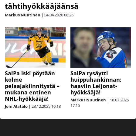
tähtihyökkääjäänsä
Markus Nuutinen
|
04.04.2026
08:25
SaiPa iski pöytään
SaiPa rysäytti
kolme
huippuhankinnan:
pelaajakiinnitystä –
haaviin Leijonat-
mukana entinen
hyökkääjä!
NHL-hyökkääjä!
Markus Nuutinen
|
18.07.2025
17:15
Joni Alatalo
|
23.12.2025
10:18