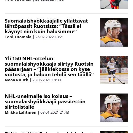
Suomalaishyökkääjälle yllättävät
lähtöpassit Ruotsista: ”Tässä ei
käynyt niin kuin halusimme”
Toni Tuomala
|
25.02.2022
13:21
Yli 150 NHL-ottelun
suomalaishyökkääjä siirtyy Ruotsin
pääsarjaan – ”Jääkiekossa on kyse
voitosta, ja haluan tehdä sen täällä”
Nooa Ruuth
|
23.06.2021
18:30
NHL-unelmalle iso kolaus –
suomalaishyökkääjä passitettiin
siirtolistalle
Miikka Lahtinen
|
08.01.2021
21:43