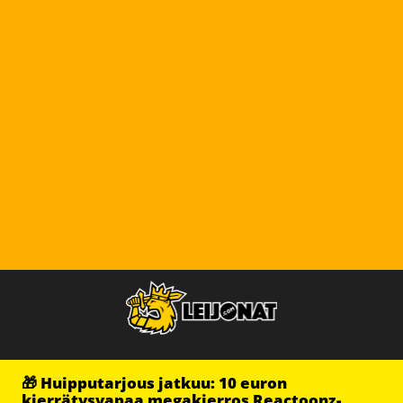
🎁 Huipputarjous jatkuu: 10 euron
kierrätysvapaa megakierros Reactoonz-