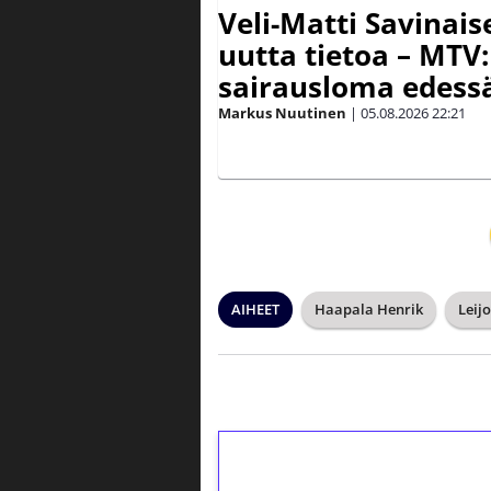
Veli-Matti Savina
uutta tietoa – MTV:
sairausloma edess
Markus Nuutinen
|
05.08.2026
22:21
AIHEET
Haapala Henrik
Leij
1€ = 10€ arvosta 