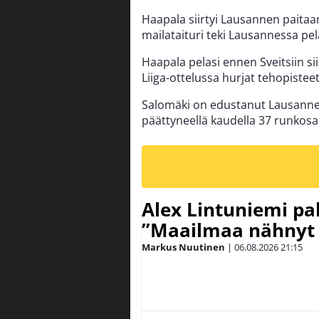
Haapala siirtyi Lausannen paita
mailataituri teki Lausannessa pe
Haapala pelasi ennen Sveitsiin s
Liiga-ottelussa hurjat tehopistee
Salomäki on edustanut Lausannea
päättyneellä kaudella 37 runkosa
Alex Lintuniemi pal
”Maailmaa nähnyt 
Markus Nuutinen
|
06.08.2026
21:15