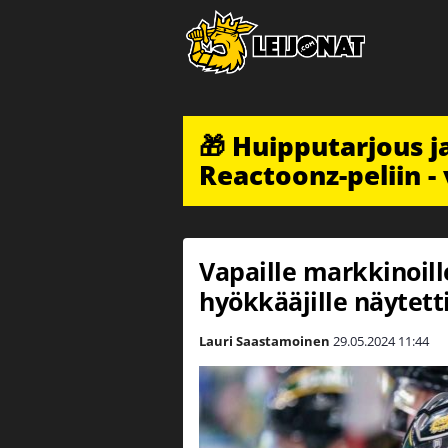
🎁 Huipputarjous 
Reactoonz-peliin - 
Vapaille markkinoill
hyökkääjille näytett
Lauri Saastamoinen
29.05.2024
11:44