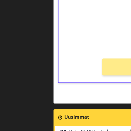
kierrätystä!
Talleta 1€
Saat heti 50 ilmaiskierr
kierros)!
Ei kierrätysvaatimusta!
Uusimmat