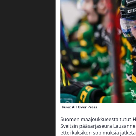
Kuva:
All Over Press
Suomen maajoukkueesta tutut
H
Sveitsin pääsarjaseura Lausanne H
ettei kaksikon sopimuksia jatketa