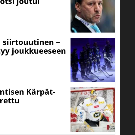
otsi joutui
 siirtouutinen –
ttyy joukkueeseen
ntisen Kärpät-
rettu