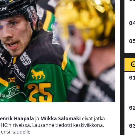
enrik Haapala
ja
Miikka Salomäki
eivät jatka
C:n riveissä. Lausanne tiedotti keskiviikkona,
 ensi kaudelle.