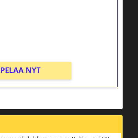
osta Tuohi 1000 -peliin (arvo 0,20€ per
PELAA NYT