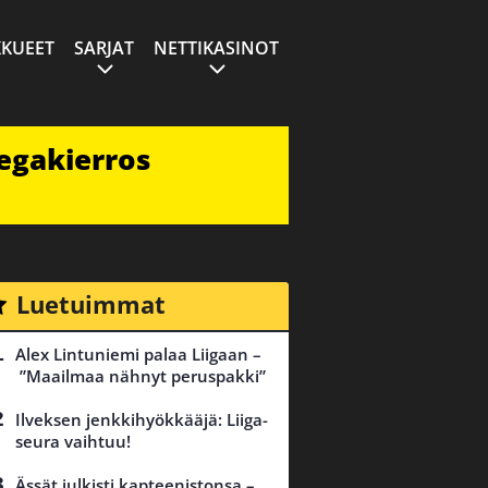
KUEET
SARJAT
NETTIKASINOT
egakierros
Luetuimmat
Alex Lintuniemi palaa Liigaan –
”Maailmaa nähnyt peruspakki”
Ilveksen jenkkihyökkääjä: Liiga-
seura vaihtuu!
Ässät julkisti kapteenistonsa –