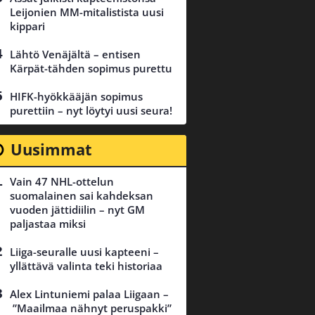
Leijonien MM-mitalistista uusi
kippari
Lähtö Venäjältä – entisen
Kärpät-tähden sopimus purettu
HIFK-hyökkääjän sopimus
purettiin – nyt löytyi uusi seura!
Uusimmat
Vain 47 NHL-ottelun
suomalainen sai kahdeksan
vuoden jättidiilin – nyt GM
paljastaa miksi
Liiga-seuralle uusi kapteeni –
yllättävä valinta teki historiaa
Alex Lintuniemi palaa Liigaan –
”Maailmaa nähnyt peruspakki”