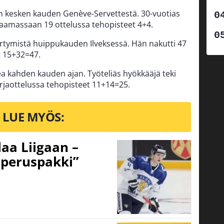
an kesken kauden Genève-Servettestä. 30-vuotias
laamassaan 19 ottelussa tehopisteet 4+4.
iirtymistä huippukauden Ilveksessä. Hän nakutti 47
t 15+32=47.
 kahden kauden ajan. Työteliäs hyökkääjä teki
rjaottelussa tehopisteet 11+14=25.
LUE MYÖS:
aa Liigaan –
peruspakki”