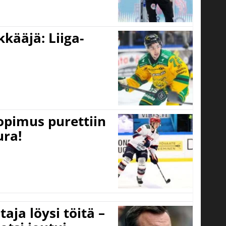
kääjä: Liiga-
opimus purettiin
ura!
aja löysi töitä –