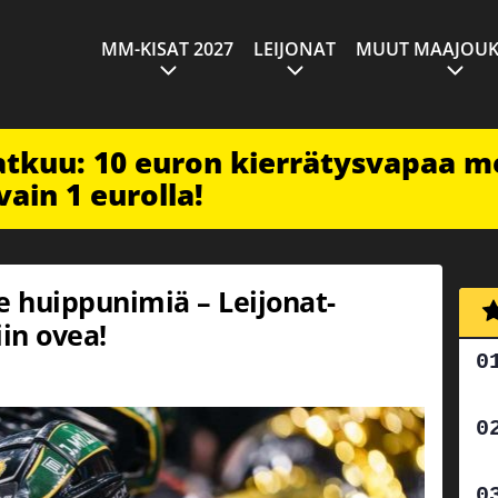
MM-KISAT 2027
LEIJONAT
MUUT MAAJOUK
jatkuu: 10 euron kierrätysvapaa m
vain 1 eurolla!
e huippunimiä – Leijonat-
iin ovea!