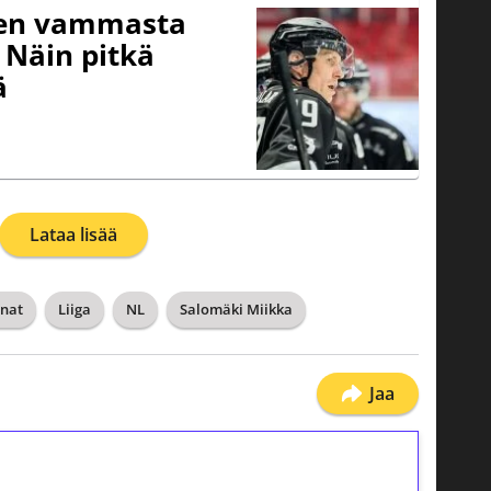
isen vammasta
 Näin pitkä
ä
Lataa lisää
onat
Liiga
NL
Salomäki Miikka
Jaa
ilmaiskierroksia ilman