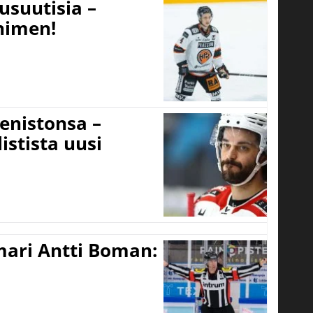
usuutisia –
 nimen!
eenistonsa –
istista uusi
mari Antti Boman: