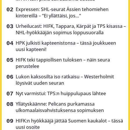
Expressen: SHL-seurat Ässien tehomiehen
kintereillä – ”Ei yllättäisi, jos…”
Urheilucast: HIFK, Tappara, Kärpät ja TPS kisassa –
NHL-hyökkääjän sopimus loppusuoralla
HPK julkisti kapteenistonsa – tässä joukkueen
uusi kapteeni!
HIFK teki tappiollisen tuloksen – näin seura
perustelee
Lukon kaksosilta iso ratkaisu – Westerholmit
löysivät uuden seuran
Nyt varmistui: TPS:n huippulupaus lähtee
Yllätyskäänne: Pelicans purkamassa
ulkomaalaisvahvistuksensa sopimuksen
HIFK:n hyökkääjä jättää Suomen kaukalot – tässä
uusi osoite