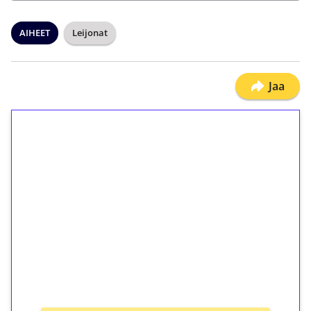
AIHEET
Leijonat
Jaa
1€ = 10€ arvosta
ilmaiskierroksia ilman
kierrätystä!
Talleta 1€
Saat heti 50 ilmaiskierrosta Tuohi 1000 -
peliin (arvo 0,20€ per kierros)!
Ei kierrätysvaatimusta!