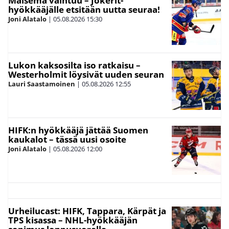
Maisema vaihtuu – Jokerit-
hyökkääjälle etsitään uutta seuraa!
Joni Alatalo
|
05.08.2026
15:30
Lukon kaksosilta iso ratkaisu –
Westerholmit löysivät uuden seuran
Lauri Saastamoinen
|
05.08.2026
12:55
HIFK:n hyökkääjä jättää Suomen
kaukalot – tässä uusi osoite
Joni Alatalo
|
05.08.2026
12:00
Urheilucast: HIFK, Tappara, Kärpät ja
TPS kisassa – NHL-hyökkääjän