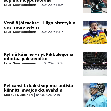
sopimus loppusuoralla
Lauri Saastamoinen
|
05.08.2026
11:05
Venäjä jäi taakse – Liiga-pistetykin
uusi seura selvisi
Lauri Saastamoinen
|
05.08.2026
10:15
Kylmä käänne – nyt Pikkuleijonia
odottaa pakkovoitto
Lauri Saastamoinen
|
05.08.2026
09:33
Pelicansilta kaksi sopimusuutista –
kiinnitti maajoukkuevahdin
Markus Nuutinen
|
04.08.2026
22:15