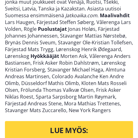
jonka muut joukkueet ovat Venäjä, Ruotsi, Tšekki,
Sveitsi, Latvia, Tanska ja Kazakstan. Asiasta uutisoi
Suomessa ensimmäisenä
Jatkoaika.com
.
Maalivahdit
Lars Haugen, Färjestad Steffen Søberg, Vålerenga Lars
Volden, Rögle
Puolustajat
Jonas Holøs, Färjestad
Johannes Johannessen, Stavanger Mattias Nørstebø,
Brynäs Dennis Sveum, Stavanger Ole-Kristian Tollefsen,
Färjestad Mats Trygg, Lørenskog Henrik Ødegaard,
Lørenskog
Hyökkääjät
Morten Ask, Vålerenga Anders
Bastiansen, Frisk Asker Robin Dahlstrøm, Lørenskog
Kristian Forsberg, Stavanger Michael Haga, Almtuna
Andreas Martinsen, Colorado Avalanche Ken Andre
Olimb, Düsseldorf Mathis Olimb, Kloten Mats Rosseli
Olsen, Frölunda Thomas Valkvæ Olsen, Frisk Asker
Niklas Roest, Sparta Sarpsborg Martin Røymark,
Färjestad Andreas Stene, Mora Mathias Trettenes,
Stavanger Mats Zuccarello, New York Rangers
LUE MYÖS: