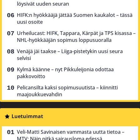
löysivät uuden seuran
HIFK:n hyökkääjä jättää Suomen kaukalot – tässä
uusi osoite
Urheilucast: HIFK, Tappara, Kärpät ja TPS kisassa –
NHL-hyökkääjän sopimus loppusuoralla
Venäjä jäi taakse – Liiga-pistetykin uusi seura
selvisi
Kylmä käänne – nyt Pikkuleijonia odottaa
pakkovoitto
Pelicansilta kaksi sopimusuutista – kiinnitti
maajoukkuevahdin
Luetuimmat
Veli-Matti Savinaisen vammasta uutta tietoa –
MTV: Näin pitkä sairausloma edessä