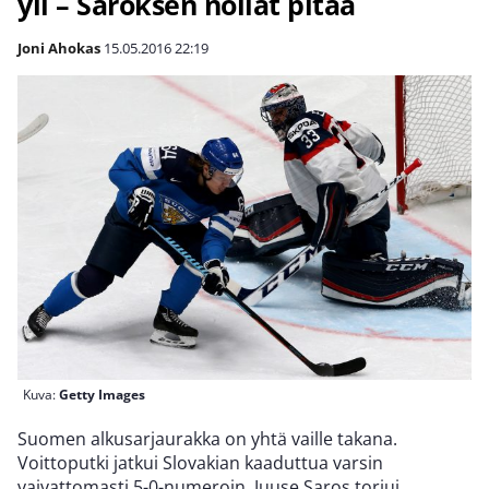
yli – Saroksen nollat pitää
Joni Ahokas
15.05.2016
22:19
Kuva:
Getty Images
Suomen alkusarjaurakka on yhtä vaille takana.
Voittoputki jatkui Slovakian kaaduttua varsin
vaivattomasti 5-0-numeroin. Juuse Saros torjui