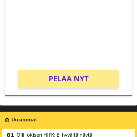
ilmaiskierroksia ilman
kierrätystä!
Talleta 1€
Saat heti 50 ilmaiskierrosta Tuohi 1000 -
peliin (arvo 0,20€ per kierros)!
Ei kierrätysvaatimusta!
PELAA NYT
Uusimmat
Olli Jokisen HIFK: Ei hyvältä näytä