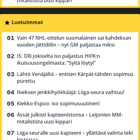
mitalistista uusi kippari
Luetuimmat
Vain 47 NHL-ottelun suomalainen sai kahdeksan
vuoden jättidiilin – nyt GM paljastaa miksi
IS: Olli Jokiselta iso paljastus HIFK:n
ikuisuusongelmasta: ”Syitä löytyi”
Lähtö Venäjältä – entisen Kärpät-tähden sopimus
purettu
Ilveksen jenkkihyökkääjä: Liiga-seura vaihtuu!
Kiekko-Espoo: iso sopimusuutinen!
Ässät julkisti kapteenistonsa – Leijonien MM-
mitalistista uusi kippari
Liiga-seuralle uusi kapteeni – yllättävä valinta teki
historiaa