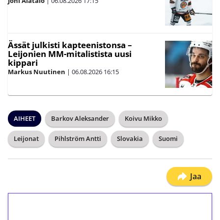
Joni Alatalo
|
06.08.2026
17:15
Ässät julkisti kapteenistonsa –
Leijonien MM-mitalistista uusi
kippari
Markus Nuutinen
|
06.08.2026
16:15
AIHEET
Barkov Aleksander
Koivu Mikko
Leijonat
Pihlström Antti
Slovakia
Suomi
Jaa
1€ = 10€ arvosta