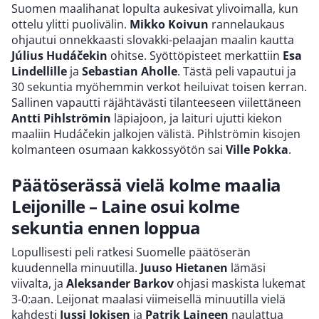
Suomen maalihanat lopulta aukesivat ylivoimalla, kun
ottelu ylitti puolivälin.
Mikko Koivun
rannelaukaus
ohjautui onnekkaasti slovakki-pelaajan maalin kautta
Július Hudáčekin
ohitse. Syöttöpisteet merkattiin
Esa
Lindellille
ja
Sebastian Aholle
. Tästä peli vapautui ja
30 sekuntia myöhemmin verkot heiluivat toisen kerran.
Sallinen vapautti räjähtävästi tilanteeseen viilettäneen
Antti Pihlströmin
läpiajoon, ja laituri ujutti kiekon
maaliin Hudáčekin jalkojen välistä. Pihlströmin kisojen
kolmanteen osumaan kakkossyötön sai
Ville Pokka
.
Päätöserässä vielä kolme maalia
Leijonille – Laine osui kolme
sekuntia ennen loppua
Lopullisesti peli ratkesi Suomelle päätöserän
kuudennella minuutilla.
Juuso Hietanen
lämäsi
viivalta, ja
Aleksander Barkov
ohjasi maskista lukemat
3-0:aan. Leijonat maalasi viimeisellä minuutilla vielä
kahdesti
Jussi Jokisen
ja
Patrik Laineen
naulattua