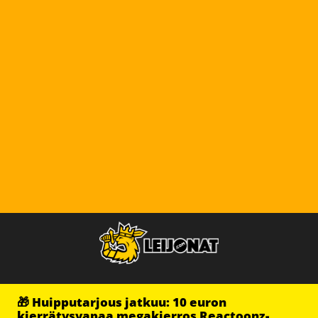
🎁 Huipputarjous jatkuu: 10 euron
kierrätysvapaa megakierros Reactoonz-