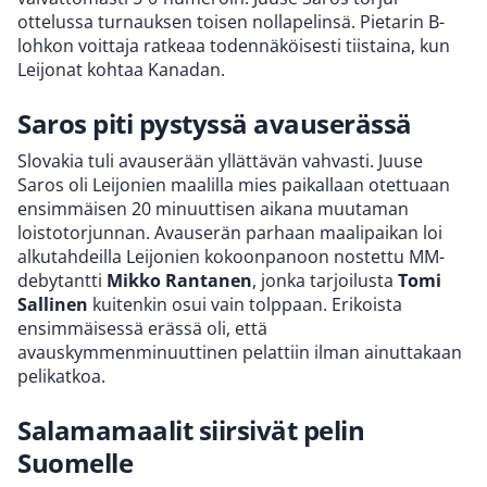
ottelussa turnauksen toisen nollapelinsä. Pietarin B-
lohkon voittaja ratkeaa todennäköisesti tiistaina, kun
Leijonat kohtaa Kanadan.
Saros piti pystyssä avauserässä
Slovakia tuli avauserään yllättävän vahvasti. Juuse
Saros oli Leijonien maalilla mies paikallaan otettuaan
ensimmäisen 20 minuuttisen aikana muutaman
loistotorjunnan. Avauserän parhaan maalipaikan loi
alkutahdeilla Leijonien kokoonpanoon nostettu MM-
debytantti
Mikko Rantanen
, jonka tarjoilusta
Tomi
Sallinen
kuitenkin osui vain tolppaan. Erikoista
ensimmäisessä erässä oli, että
avauskymmenminuuttinen pelattiin ilman ainuttakaan
pelikatkoa.
Salamamaalit siirsivät pelin
Suomelle