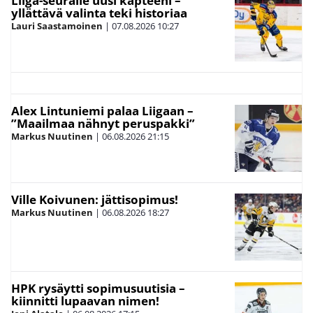
Liiga-seuralle uusi kapteeni –
yllättävä valinta teki historiaa
Lauri Saastamoinen
|
07.08.2026
10:27
Alex Lintuniemi palaa Liigaan –
”Maailmaa nähnyt peruspakki”
Markus Nuutinen
|
06.08.2026
21:15
Ville Koivunen: jättisopimus!
Markus Nuutinen
|
06.08.2026
18:27
HPK rysäytti sopimusuutisia –
kiinnitti lupaavan nimen!