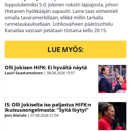
loppulukemiksi 5-0. Jokinen rokotti läpiajosta, johon
Hietanen hyökkääjän vapautti. Laine taas viimeisteli
omalla tavaramerkillään, elikkä millin tarkalla
rannelaukauksellaan. Lohkovaiheen päätösottelu
Kanadaa vastaan pelataan tiistaina kello 20:15.
LUE MYÖS:
Olli Jokisen HIFK: Ei hyvältä näytä
Lauri Saastamoinen
|
08.08.2026
15:57
IS: Olli Jokiselta iso paljastus HIFK:n
ikuisuusongelmasta: ”Syitä löytyi”
Joni Alatalo
|
07.08.2026
21:59