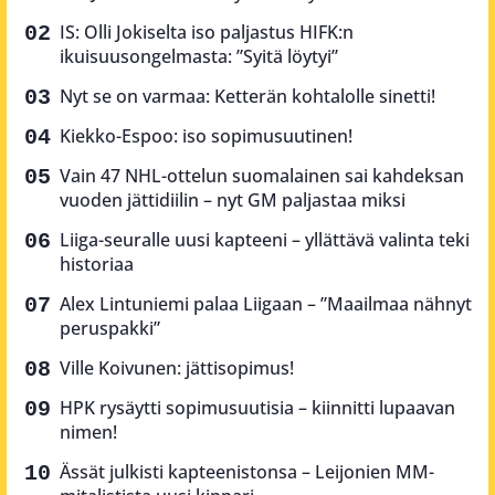
IS: Olli Jokiselta iso paljastus HIFK:n
ikuisuusongelmasta: ”Syitä löytyi”
Nyt se on varmaa: Ketterän kohtalolle sinetti!
Kiekko-Espoo: iso sopimusuutinen!
Vain 47 NHL-ottelun suomalainen sai kahdeksan
vuoden jättidiilin – nyt GM paljastaa miksi
Liiga-seuralle uusi kapteeni – yllättävä valinta teki
historiaa
Alex Lintuniemi palaa Liigaan – ”Maailmaa nähnyt
peruspakki”
Ville Koivunen: jättisopimus!
HPK rysäytti sopimusuutisia – kiinnitti lupaavan
nimen!
Ässät julkisti kapteenistonsa – Leijonien MM-