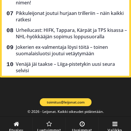
nimen!
Pikkuleijonat joutui hurjaan trilleriin – näin kaikki
ratkesi
Urheilucast: HIFK, Tappara, Kärpät ja TPS kisassa –
NHL-hyökkääjän sopimus loppusuoralla
Jokerien ex-valmentaja löysi töitä – toinen
suomalaisluotsi joutui vetäytymään
Venäjä jäi taakse – Liiga-pistetykin uusi seura
selvisi
toimitus@leijonat.com
© 2026 - Leijonat. Kaikki oikeudet pidätetään.
Etusivu
Luetuimmat
Uusimmat
Valikko