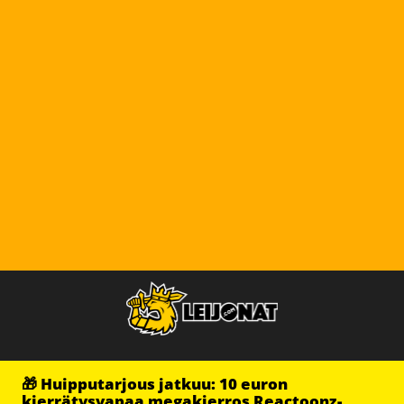
🎁 Huipputarjous jatkuu: 10 euron
kierrätysvapaa megakierros Reactoonz-