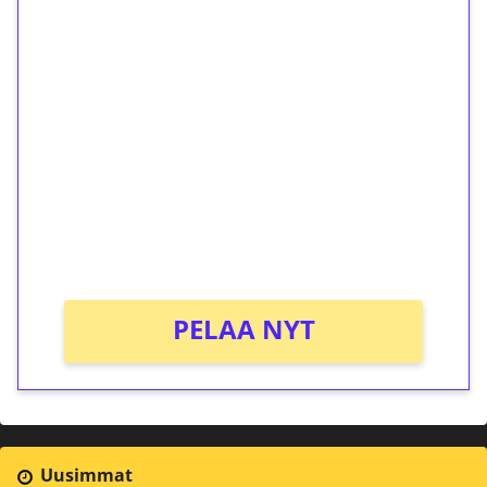
1€ = 10€ arvosta
ilmaiskierroksia ilman
kierrätystä!
Talleta 1€
Saat heti 50 ilmaiskierrosta Tuohi 1000 -
peliin (arvo 0,20€ per kierros)!
Ei kierrätysvaatimusta!
PELAA NYT
Uusimmat