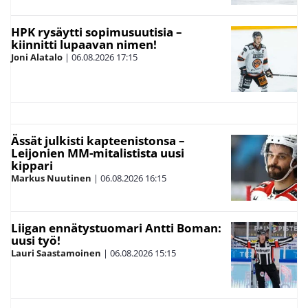
HPK rysäytti sopimusuutisia –
kiinnitti lupaavan nimen!
Joni Alatalo
|
06.08.2026
17:15
Ässät julkisti kapteenistonsa –
Leijonien MM-mitalistista uusi
kippari
Markus Nuutinen
|
06.08.2026
16:15
Liigan ennätystuomari Antti Boman:
uusi työ!
Lauri Saastamoinen
|
06.08.2026
15:15