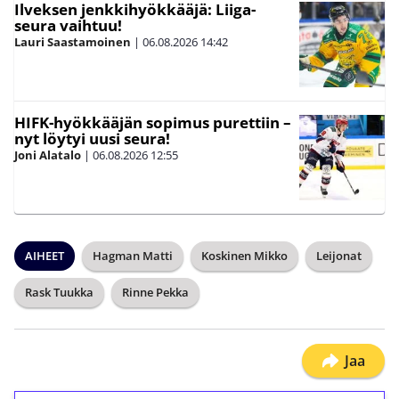
Ilveksen jenkkihyökkääjä: Liiga-
seura vaihtuu!
Lauri Saastamoinen
|
06.08.2026
14:42
HIFK-hyökkääjän sopimus purettiin –
nyt löytyi uusi seura!
Joni Alatalo
|
06.08.2026
12:55
AIHEET
Hagman Matti
Koskinen Mikko
Leijonat
Rask Tuukka
Rinne Pekka
Jaa