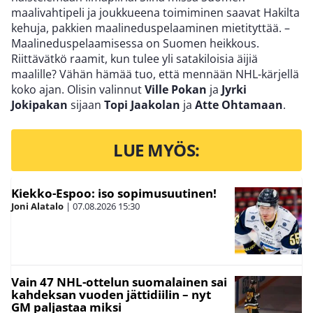
maalivahtipeli ja joukkueena toimiminen saavat Hakilta
kehuja, pakkien maalineduspelaaminen mietityttää. –
Maalineduspelaamisessa on Suomen heikkous.
Riittävätkö raamit, kun tulee yli satakiloisia äijiä
maalille? Vähän hämää tuo, että mennään NHL-kärjellä
koko ajan. Olisin valinnut
Ville Pokan
ja
Jyrki
Jokipakan
sijaan
Topi Jaakolan
ja
Atte Ohtamaan
.
LUE MYÖS:
Kiekko-Espoo: iso sopimusuutinen!
Joni Alatalo
|
07.08.2026
15:30
Vain 47 NHL-ottelun suomalainen sai
kahdeksan vuoden jättidiilin – nyt
GM paljastaa miksi