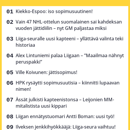
Kiekko-Espoo: iso sopimusuutinen!
Vain 47 NHL-ottelun suomalainen sai kahdeksan
vuoden jättidiilin – nyt GM paljastaa miksi
Liiga-seuralle uusi kapteeni – yllättävä valinta teki
historiaa
Alex Lintuniemi palaa Liigaan – ”Maailmaa nähnyt
peruspakki”
Ville Koivunen: jättisopimus!
HPK rysäytti sopimusuutisia – kiinnitti lupaavan
nimen!
Ässät julkisti kapteenistonsa – Leijonien MM-
mitalistista uusi kippari
Liigan ennätystuomari Antti Boman: uusi työ!
Ilveksen jenkkihyökkääjä: Liiga-seura vaihtuu!