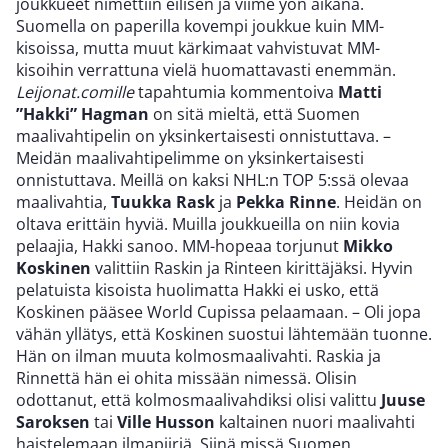
joukkueet nimettiin eilisen ja viime yön aikana.
Suomella on paperilla kovempi joukkue kuin MM-
kisoissa, mutta muut kärkimaat vahvistuvat MM-
kisoihin verrattuna vielä huomattavasti enemmän.
Leijonat.comille
tapahtumia kommentoiva
Matti
”Hakki” Hagman
on sitä mieltä, että Suomen
maalivahtipelin on yksinkertaisesti onnistuttava. –
Meidän maalivahtipelimme on yksinkertaisesti
onnistuttava. Meillä on kaksi NHL:n TOP 5:ssä olevaa
maalivahtia,
Tuukka Rask
ja
Pekka Rinne
. Heidän on
oltava erittäin hyviä. Muilla joukkueilla on niin kovia
pelaajia, Hakki sanoo. MM-hopeaa torjunut
Mikko
Koskinen
valittiin Raskin ja Rinteen kirittäjäksi. Hyvin
pelatuista kisoista huolimatta Hakki ei usko, että
Koskinen pääsee World Cupissa pelaamaan. – Oli jopa
vähän yllätys, että Koskinen suostui lähtemään tuonne.
Hän on ilman muuta kolmosmaalivahti. Raskia ja
Rinnettä hän ei ohita missään nimessä. Olisin
odottanut, että kolmosmaalivahdiksi olisi valittu
Juuse
Saroksen
tai
Ville Husson
kaltainen nuori maalivahti
haistelemaan ilmapiiriä. Siinä missä Suomen