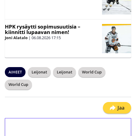
HPK rysäytti sopimusuutisia –
kiinnitti lupaavan nimen!
Joni Alatalo
|
06.08.2026
17:15
AIHEET
Leijonat
Leijonat
World Cup
World Cup
Jaa
1€ = 10€ arvosta