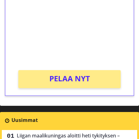
ilmaiskierroksia ilman
kierrätystä!
Talleta 1€
Saat heti 50 ilmaiskierrosta Tuohi 1000 -
peliin (arvo 0,20€ per kierros)!
Ei kierrätysvaatimusta!
PELAA NYT
Uusimmat
Liigan maalikuningas aloitti heti tykityksen –