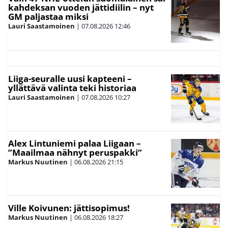
kahdeksan vuoden jättidiilin – nyt
GM paljastaa miksi
Lauri Saastamoinen
|
07.08.2026
12:46
Liiga-seuralle uusi kapteeni –
yllättävä valinta teki historiaa
Lauri Saastamoinen
|
07.08.2026
10:27
Alex Lintuniemi palaa Liigaan –
”Maailmaa nähnyt peruspakki”
Markus Nuutinen
|
06.08.2026
21:15
Ville Koivunen: jättisopimus!
Markus Nuutinen
|
06.08.2026
18:27