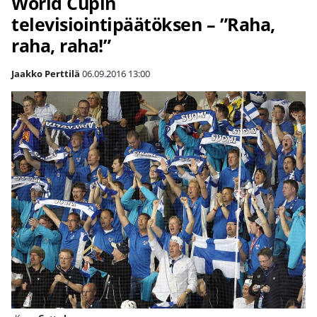
World Cupin
televisiointipäätöksen – ”Raha,
raha, raha!”
Jaakko Perttilä
06.09.2016
13:00