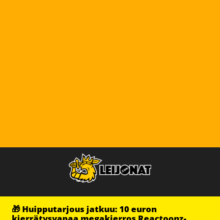
🎁 Huipputarjous jatkuu: 10 euron
kierrätysvapaa megakierros Reactoonz-