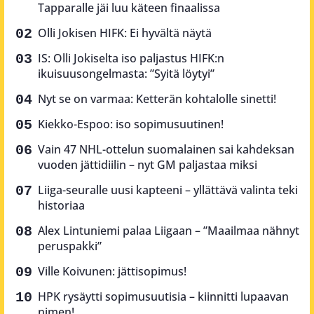
Tapparalle jäi luu käteen finaalissa
Olli Jokisen HIFK: Ei hyvältä näytä
IS: Olli Jokiselta iso paljastus HIFK:n
ikuisuusongelmasta: ”Syitä löytyi”
Nyt se on varmaa: Ketterän kohtalolle sinetti!
Kiekko-Espoo: iso sopimusuutinen!
Vain 47 NHL-ottelun suomalainen sai kahdeksan
vuoden jättidiilin – nyt GM paljastaa miksi
Liiga-seuralle uusi kapteeni – yllättävä valinta teki
historiaa
Alex Lintuniemi palaa Liigaan – ”Maailmaa nähnyt
peruspakki”
Ville Koivunen: jättisopimus!
HPK rysäytti sopimusuutisia – kiinnitti lupaavan
nimen!