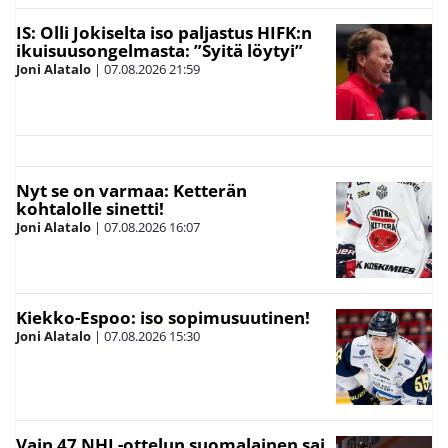
IS: Olli Jokiselta iso paljastus HIFK:n
ikuisuusongelmasta: ”Syitä löytyi”
Joni Alatalo
|
07.08.2026
21:59
Nyt se on varmaa: Ketterän
kohtalolle sinetti!
Joni Alatalo
|
07.08.2026
16:07
Kiekko-Espoo: iso sopimusuutinen!
Joni Alatalo
|
07.08.2026
15:30
Vain 47 NHL-ottelun suomalainen sai