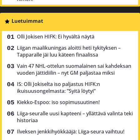
Luetuimmat
Olli Jokisen HIFK: Ei hyvältä näytä
Liigan maalikuningas aloitti heti tykityksen –
Tapparalle jäi luu käteen finaalissa
Vain 47 NHL-ottelun suomalainen sai kahdeksan
vuoden jättidiilin – nyt GM paljastaa miksi
IS: Olli Jokiselta iso paljastus HIFK:n
ikuisuusongelmasta: ”Syitä löytyi”
Kiekko-Espoo: iso sopimusuutinen!
Liiga-seuralle uusi kapteeni – yllättävä valinta teki
historiaa
Ilveksen jenkkihyökkääjä: Liiga-seura vaihtuu!