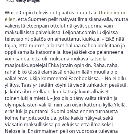
Kuva:
Getty Images
World Cupin televisointipäätös puhuttaa.
Uutisoimme
eilen
, että Suomen pelit näkyvät ilmaiskanavalla, mutta
välieristä eteenpäin ottelut näkyvät suorina vain
maksullisissa palveluissa. Leijonat.comin lukijoissa
televisiointipäätös on aiheuttanut kiukkua. – Eikö nää
tajua, että nuoret ja lapset haluaa nähdä idoleitaan ja
oppii samalla katsomalla. Itse jääkiekkoa pelanneena
voin sanoa, että oli muksuna mukava katsella
maajoukkuepelejä! Ehkä jotain opinkin. Raha, raha,
raha! Eikö tässä elämässä enää millään muulla ole
väliä! eräs lukija kommentoi Facebookissa. – No ei ollu
yllätys. Taas yritetään köyhiltä viedä tuhkatkin pesästä.
Ja kohta ihmetellään, kun katsojaluvut alhaiset…,
toinen lukija miettii. – Jos ois pitäny valita tämän ja
olympialaisten välillä, niin tän oisin kattonu kyllä Ylellä,
eräs lukija puntaroi. Suomi pelaa ennen turnausta
kolme harjoitusottelua, jotka kaikki näkyvät sekä
Viasatin maksullisissa palveluissa että ilmaiseksi
Nelosella. Ensimmäinen peli on vuorossa tulevana