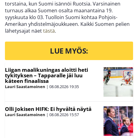
torstaina, kun Suomi isännöi Ruotsia. Varsinainen
turnaus alkaa Suomen osalta maanantaina 19.
syyskuuta klo 03. Tuolloin Suomi kohtaa Pohjois-
Amerikan yhdistelmäjoukkueen. Kaikki Suomen pelien
lähetysajat näet
tästä
.
LUE MYÖS:
Liigan maalikuningas aloitti heti
tykityksen – Tapparalle jäi luu
käteen finaalissa
Lauri Saastamoinen
|
08.08.2026
19:35
Olli Jokisen HIFK: Ei hyvältä näytä
Lauri Saastamoinen
|
08.08.2026
15:57