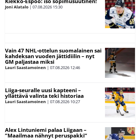
Kiekko-Espoo: iso sopimusuutinen!
Joni Alatalo
|
07.08.2026
15:30
Vain 47 NHL-ottelun suomalainen sai
kahdeksan vuoden jättidiilin – nyt
GM paljastaa miksi
Lauri Saastamoinen
|
07.08.2026
12:46
Liiga-seuralle uusi kapteeni –
yllättävä valinta teki historiaa
Lauri Saastamoinen
|
07.08.2026
10:27
Alex Lintuniemi palaa Liigaan –
”Maailmaa nähnyt peruspakki”