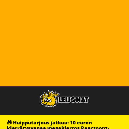
🎁 Huipputarjous jatkuu: 10 euron
kierrätysvapaa megakierros Reactoonz-