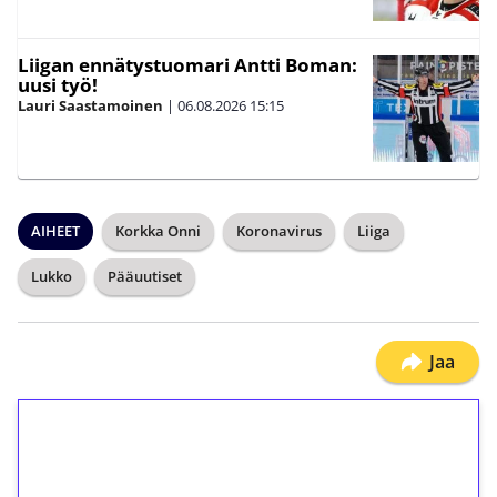
Liigan ennätystuomari Antti Boman:
uusi työ!
Lauri Saastamoinen
|
06.08.2026
15:15
AIHEET
Korkka Onni
Koronavirus
Liiga
Lukko
Pääuutiset
Jaa
1€ = 10€ arvosta
ilmaiskierroksia ilman