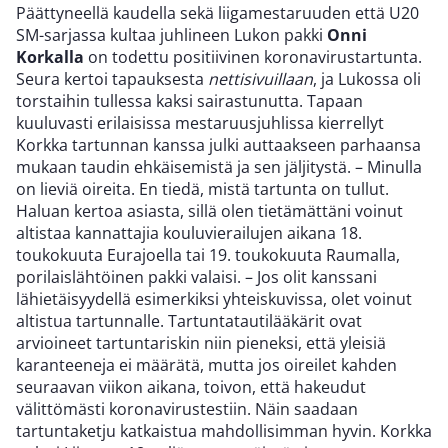
Päättyneellä kaudella sekä liigamestaruuden että U20
SM-sarjassa kultaa juhlineen Lukon pakki
Onni
Korkalla
on todettu positiivinen koronavirustartunta.
Seura kertoi tapauksesta
nettisivuillaan
, ja Lukossa oli
torstaihin tullessa kaksi sairastunutta. Tapaan
kuuluvasti erilaisissa mestaruusjuhlissa kierrellyt
Korkka tartunnan kanssa julki auttaakseen parhaansa
mukaan taudin ehkäisemistä ja sen jäljitystä. – Minulla
on lieviä oireita. En tiedä, mistä tartunta on tullut.
Haluan kertoa asiasta, sillä olen tietämättäni voinut
altistaa kannattajia kouluvierailujen aikana 18.
toukokuuta Eurajoella tai 19. toukokuuta Raumalla,
porilaislähtöinen pakki valaisi. – Jos olit kanssani
lähietäisyydellä esimerkiksi yhteiskuvissa, olet voinut
altistua tartunnalle. Tartuntatautilääkärit ovat
arvioineet tartuntariskin niin pieneksi, että yleisiä
karanteeneja ei määrätä, mutta jos oireilet kahden
seuraavan viikon aikana, toivon, että hakeudut
välittömästi koronavirustestiin. Näin saadaan
tartuntaketju katkaistua mahdollisimman hyvin. Korkka