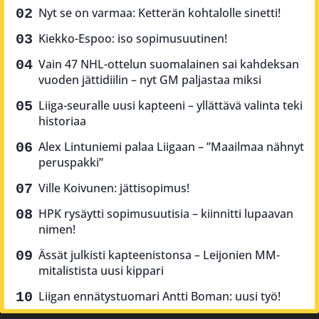
Nyt se on varmaa: Ketterän kohtalolle sinetti!
Kiekko-Espoo: iso sopimusuutinen!
Vain 47 NHL-ottelun suomalainen sai kahdeksan
vuoden jättidiilin – nyt GM paljastaa miksi
Liiga-seuralle uusi kapteeni – yllättävä valinta teki
historiaa
Alex Lintuniemi palaa Liigaan – ”Maailmaa nähnyt
peruspakki”
Ville Koivunen: jättisopimus!
HPK rysäytti sopimusuutisia – kiinnitti lupaavan
nimen!
Ässät julkisti kapteenistonsa – Leijonien MM-
mitalistista uusi kippari
Liigan ennätystuomari Antti Boman: uusi työ!