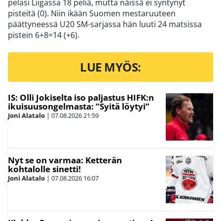
pelasi Liigassa 18 peliä, mutta näissä ei syntynyt
pisteitä (0). Niin ikään Suomen mestaruuteen
päättyneessä U20 SM-sarjassa hän luuti 24 matsissa
pistein 6+8=14 (+6).
LUE MYÖS:
IS: Olli Jokiselta iso paljastus HIFK:n
ikuisuusongelmasta: ”Syitä löytyi”
Joni Alatalo
|
07.08.2026
21:59
Nyt se on varmaa: Ketterän
kohtalolle sinetti!
Joni Alatalo
|
07.08.2026
16:07