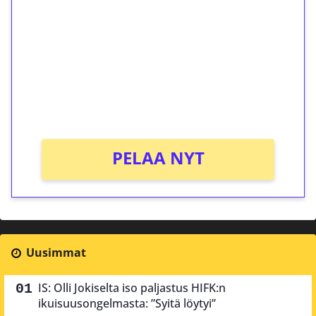
kierrätystä!
Talleta 1€
Saat heti 50 ilmaiskierrosta Tuohi 1000 -
peliin (arvo 0,20€ per kierros)!
Ei kierrätysvaatimusta!
PELAA NYT
Uusimmat
IS: Olli Jokiselta iso paljastus HIFK:n
ikuisuusongelmasta: ”Syitä löytyi”