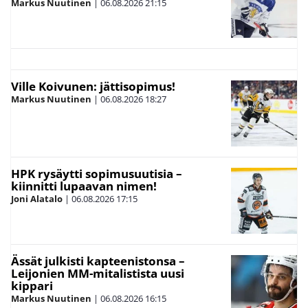
Markus Nuutinen
|
06.08.2026
21:15
Ville Koivunen: jättisopimus!
Markus Nuutinen
|
06.08.2026
18:27
HPK rysäytti sopimusuutisia –
kiinnitti lupaavan nimen!
Joni Alatalo
|
06.08.2026
17:15
Ässät julkisti kapteenistonsa –
Leijonien MM-mitalistista uusi
kippari
Markus Nuutinen
|
06.08.2026
16:15