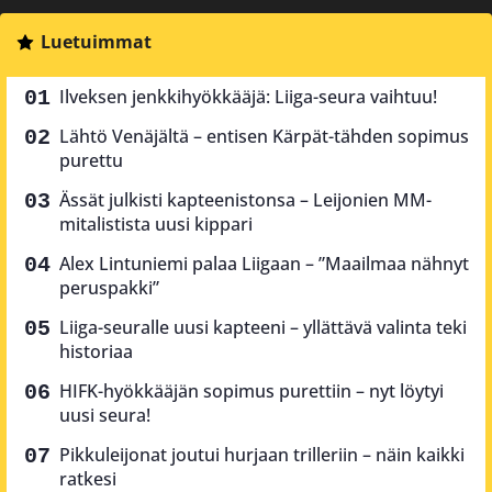
Luetuimmat
Ilveksen jenkkihyökkääjä: Liiga-seura vaihtuu!
Lähtö Venäjältä – entisen Kärpät-tähden sopimus
purettu
Ässät julkisti kapteenistonsa – Leijonien MM-
mitalistista uusi kippari
Alex Lintuniemi palaa Liigaan – ”Maailmaa nähnyt
peruspakki”
Liiga-seuralle uusi kapteeni – yllättävä valinta teki
historiaa
HIFK-hyökkääjän sopimus purettiin – nyt löytyi
uusi seura!
Pikkuleijonat joutui hurjaan trilleriin – näin kaikki
ratkesi