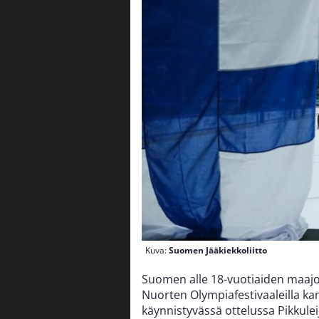
Kuva:
Suomen Jääkiekkoliitto
Suomen alle 18-vuotiaiden maajou
Nuorten Olympiafestivaaleilla kam
käynnistyvässä ottelussa Pikkule