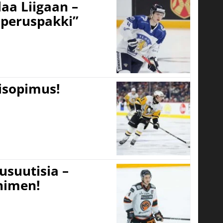
aa Liigaan –
peruspakki”
tisopimus!
usuutisia –
 nimen!