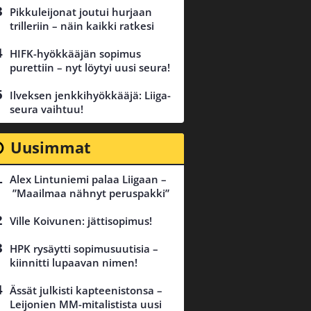
Pikkuleijonat joutui hurjaan
trilleriin – näin kaikki ratkesi
HIFK-hyökkääjän sopimus
purettiin – nyt löytyi uusi seura!
Ilveksen jenkkihyökkääjä: Liiga-
seura vaihtuu!
Uusimmat
Alex Lintuniemi palaa Liigaan –
”Maailmaa nähnyt peruspakki”
Ville Koivunen: jättisopimus!
HPK rysäytti sopimusuutisia –
kiinnitti lupaavan nimen!
Ässät julkisti kapteenistonsa –
Leijonien MM-mitalistista uusi