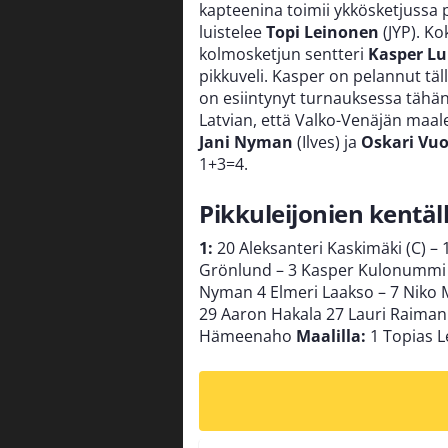
kapteenina toimii ykkösketjussa
luistelee
Topi Leinonen
(JYP). K
kolmosketjun sentteri
Kasper Lu
pikkuveli. Kasper on pelannut täl
on esiintynyt turnauksessa tähän
Latvian, että Valko-Venäjän maal
Jani Nyman
(Ilves) ja
Oskari Vu
1+3=4.
Pikkuleijonien kentäll
1:
20 Aleksanteri Kaskimäki (C) – 
Grönlund – 3 Kasper Kulonummi
Nyman 4 Elmeri Laakso – 7 Niko
29 Aaron Hakala 27 Lauri Raiman
Hämeenaho
Maalilla:
1 Topias L