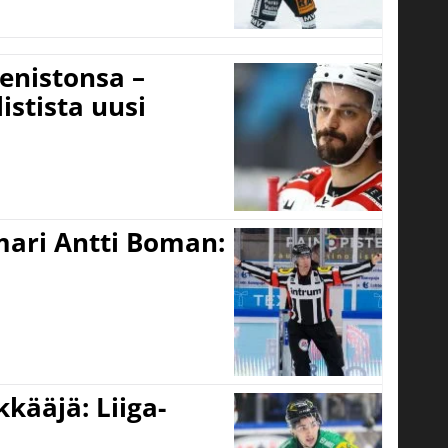
eenistonsa –
istista uusi
mari Antti Boman:
kääjä: Liiga-