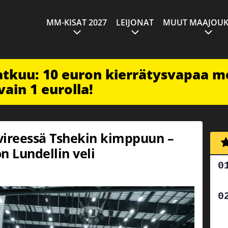
MM-KISAT 2027
LEIJONAT
MUUT MAAJOUK
jatkuu: 10 euron kierrätysvapaa m
vain 1 eurolla!
vireessä Tshekin kimppuun –
 Lundellin veli