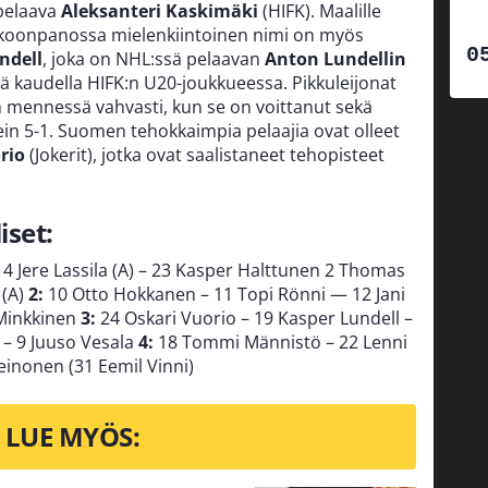
 pelaava
Aleksanteri Kaskimäki
(HIFK). Maalille
okoonpanossa mielenkiintoinen nimi on myös
ndell
, joka on NHL:ssä pelaavan
Anton Lundellin
lä kaudella HIFK:n U20-joukkueessa. Pikkuleijonat
 mennessä vahvasti, kun se on voittanut sekä
ein 5-1. Suomen tehokkaimpia pelaajia ovat olleet
orio
(Jokerit), jotka ovat saalistaneet tehopisteet
iset:
14 Jere Lassila (A) – 23 Kasper Halttunen 2 Thomas
 (A)
2:
10 Otto Hokkanen – 11 Topi Rönni — 12 Jani
 Minkkinen
3:
24 Oskari Vuorio – 19 Kasper Lundell –
 – 9 Juuso Vesala
4:
18 Tommi Männistö – 22 Lenni
einonen (31 Eemil Vinni)
LUE MYÖS: