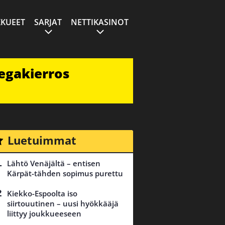
KUEET
SARJAT
NETTIKASINOT
egakierros
Luetuimmat
Lähtö Venäjältä – entisen
Kärpät-tähden sopimus purettu
Kiekko-Espoolta iso
siirtouutinen – uusi hyökkääjä
liittyy joukkueeseen