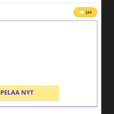
Jaa
ilmaiskierroksia ilman
osta Tuohi 1000 -peliin (arvo 0,20€ per
PELAA NYT