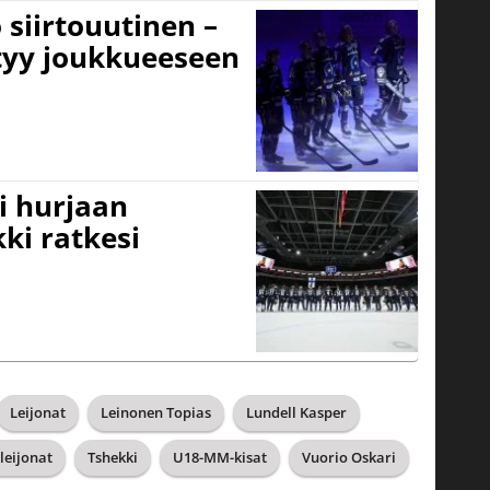
 siirtouutinen –
ttyy joukkueeseen
i hurjaan
kki ratkesi
Leijonat
Leinonen Topias
Lundell Kasper
leijonat
Tshekki
U18-MM-kisat
Vuorio Oskari