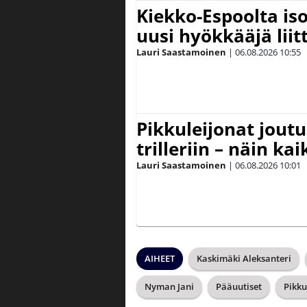
Kiekko-Espoolta iso
uusi hyökkääjä lii
Lauri Saastamoinen
|
06.08.2026
10:55
Pikkuleijonat joutu
trilleriin – näin kai
Lauri Saastamoinen
|
06.08.2026
10:01
AIHEET
Kaskimäki Aleksanteri
Nyman Jani
Pääuutiset
Pikku