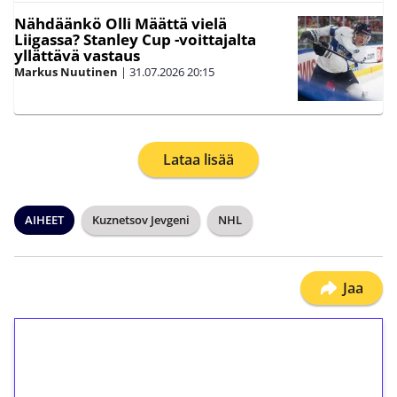
Nähdäänkö Olli Määttä vielä
Liigassa? Stanley Cup -voittajalta
yllättävä vastaus
Markus Nuutinen
|
31.07.2026
20:15
Lataa lisää
AIHEET
Kuznetsov Jevgeni
NHL
Jaa
1€ = 10€ arvosta
ilmaiskierroksia ilman