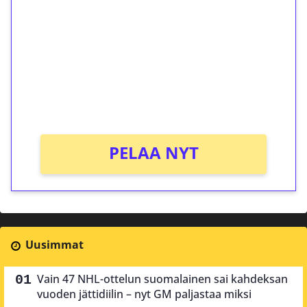
kierrätystä!
Talleta 1€
Saat heti 50 ilmaiskierrosta Tuohi 1000 -
peliin (arvo 0,20€ per kierros)!
Ei kierrätysvaatimusta!
PELAA NYT
Uusimmat
Vain 47 NHL-ottelun suomalainen sai kahdeksan
vuoden jättidiilin – nyt GM paljastaa miksi