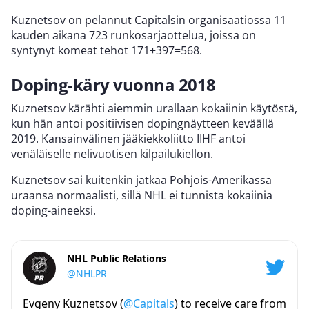
Kuznetsov on pelannut Capitalsin organisaatiossa 11
kauden aikana 723 runkosarjaottelua, joissa on
syntynyt komeat tehot 171+397=568.
Doping-käry vuonna 2018
Kuznetsov kärähti aiemmin urallaan kokaiinin käytöstä,
kun hän antoi positiivisen dopingnäytteen keväällä
2019. Kansainvälinen jääkiekkoliitto IIHF antoi
venäläiselle nelivuotisen kilpailukiellon.
Kuznetsov sai kuitenkin jatkaa Pohjois-Amerikassa
uraansa normaalisti, sillä NHL ei tunnista kokaiinia
doping-aineeksi.
NHL Public Relations
@NHLPR
Evgeny Kuznetsov (
@Capitals
) to receive care from