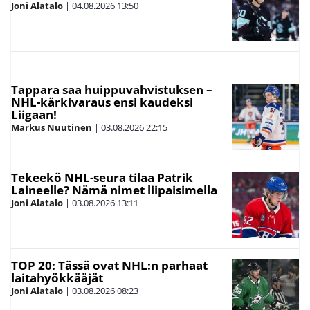
Joni Alatalo
|
04.08.2026
13:50
Tappara saa huippuvahvistuksen –
NHL-kärkivaraus ensi kaudeksi
Liigaan!
Markus Nuutinen
|
03.08.2026
22:15
Tekeekö NHL-seura tilaa Patrik
Laineelle? Nämä nimet liipaisimella
Joni Alatalo
|
03.08.2026
13:11
TOP 20: Tässä ovat NHL:n parhaat
laitahyökkääjät
Joni Alatalo
|
03.08.2026
08:23