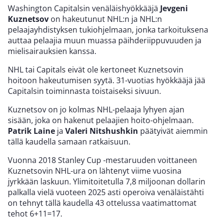
Washington Capitalsin venäläishyökkääjä
Jevgeni
Kuznetsov
on hakeutunut NHL:n ja NHL:n
pelaajayhdistyksen tukiohjelmaan, jonka tarkoituksena
auttaa pelaajia muun muassa päihderiippuvuuden ja
mielisairauksien kanssa.
NHL tai Capitals eivät ole kertoneet Kuznetsovin
hoitoon hakeutumisen syytä. 31-vuotias hyökkääjä jää
Capitalsin toiminnasta toistaiseksi sivuun.
Kuznetsov on jo kolmas NHL-pelaaja lyhyen ajan
sisään, joka on hakenut pelaajien hoito-ohjelmaan.
Patrik Laine
ja
Valeri Nitshushkin
päätyivät aiemmin
tällä kaudella samaan ratkaisuun.
Vuonna 2018 Stanley Cup -mestaruuden voittaneen
Kuznetsovin NHL-ura on lähtenyt viime vuosina
jyrkkään laskuun. Ylimitoitetulla 7,8 miljoonan dollarin
palkalla vielä vuoteen 2025 asti operoiva venäläistähti
on tehnyt tällä kaudella 43 ottelussa vaatimattomat
tehot 6+11=17.