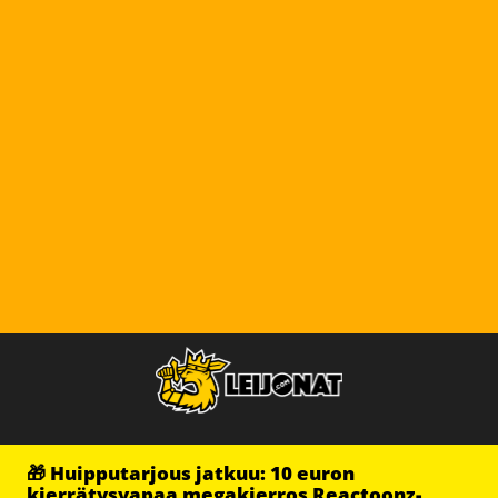
🎁 Huipputarjous jatkuu: 10 euron
kierrätysvapaa megakierros Reactoonz-