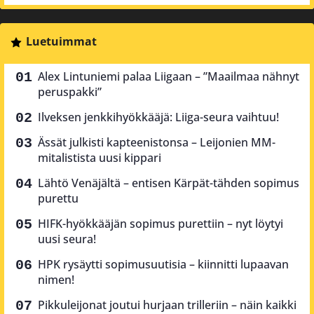
Luetuimmat
Alex Lintuniemi palaa Liigaan – ”Maailmaa nähnyt
peruspakki”
Ilveksen jenkkihyökkääjä: Liiga-seura vaihtuu!
Ässät julkisti kapteenistonsa – Leijonien MM-
mitalistista uusi kippari
Lähtö Venäjältä – entisen Kärpät-tähden sopimus
purettu
HIFK-hyökkääjän sopimus purettiin – nyt löytyi
uusi seura!
HPK rysäytti sopimusuutisia – kiinnitti lupaavan
nimen!
Pikkuleijonat joutui hurjaan trilleriin – näin kaikki