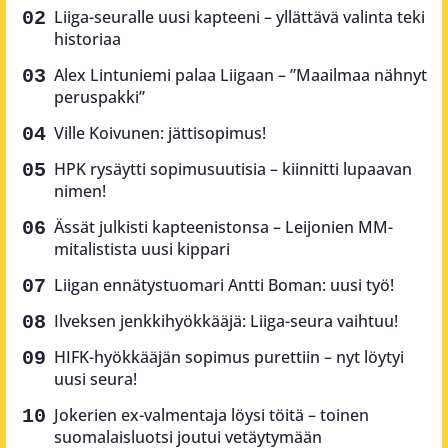
Liiga-seuralle uusi kapteeni – yllättävä valinta teki
historiaa
Alex Lintuniemi palaa Liigaan – ”Maailmaa nähnyt
peruspakki”
Ville Koivunen: jättisopimus!
HPK rysäytti sopimusuutisia – kiinnitti lupaavan
nimen!
Ässät julkisti kapteenistonsa – Leijonien MM-
mitalistista uusi kippari
Liigan ennätystuomari Antti Boman: uusi työ!
Ilveksen jenkkihyökkääjä: Liiga-seura vaihtuu!
HIFK-hyökkääjän sopimus purettiin – nyt löytyi
uusi seura!
Jokerien ex-valmentaja löysi töitä – toinen
suomalaisluotsi joutui vetäytymään