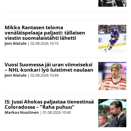
Mikko Rantasen teloma
venäläispelaaja paljasti: tällaisen
viestin suomalaistähti lähetti
Joni Alatalo
|
02.08.2026
16:10
Vuosi Suomessa jäi uran viimeiseksi
– NHL-konkari lyö luistimet naulaan
Joni Alatalo
|
02.08.2026
10:44
IS: Jussi Ahokas paljastaa tienestinsä
Coloradossa – ”Raha puhuu”
Markus Nuutinen
|
01.08.2026
10:40