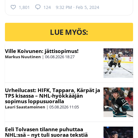
1,801
124
9:32 PM · Feb 5, 2024
LUE MYÖS:
Ville Koivunen: jättisopimus!
Markus Nuutinen
|
06.08.2026
18:27
Urheilucast: HIFK, Tappara, Kärpät ja
TPS kisassa – NHL-hyökkääjän
sopimus loppusuoralla
Lauri Saastamoinen
|
05.08.2026
11:05
Eeli Tolvasen tilanne puhuttaa
NHL:ssä – nyt tuli suoraa tekstiä