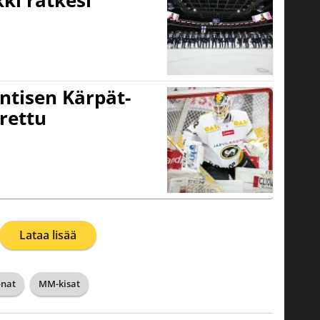
kki ratkesi
ntisen Kärpät-
rettu
Lataa lisää
onat
MM-kisat