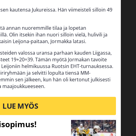
sen kautensa Jukureissa. Hän viimeisteli silloin 49
että annan nuoremmille tilaa ja lopetan
. Olin itsekin ihan nuori silloin vielä, hulivili ja
isin Leijona-paitaan, Jormakka latasi.
isteiden valossa uransa parhaan kauden Liigassa,
isteet 19+20=39. Tämän myötä Jormakan tavoite
si Leijoniin helmikuussa Ruotsin EHT-turnauksessa.
iriryhmään ja selvitti lopulta tiensä MM-
min sen jälkeen, kun hän oli kertonut julkisesti
ta maajoukkueeseen.
LUE MYÖS
tisopimus!