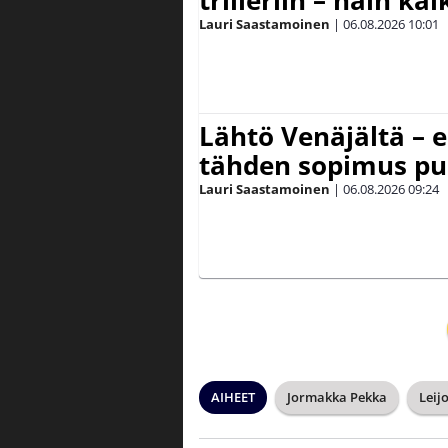
trilleriin – näin kai
Lauri Saastamoinen
|
06.08.2026
10:01
Lähtö Venäjältä – e
tähden sopimus pu
Lauri Saastamoinen
|
06.08.2026
09:24
AIHEET
Jormakka Pekka
Leij