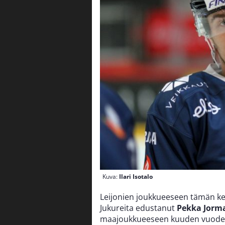
Kuva:
Ilari Isotalo
Leijonien joukkueeseen tämän k
Jukureita edustanut
Pekka Jorm
maajoukkueeseen kuuden vuoden