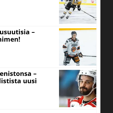
usuutisia –
 nimen!
eenistonsa –
istista uusi