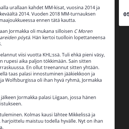
lla urallaan kahdet MM-kisat, vuosina 2014 ja
 keväältä 2014. Vuoden 2018 MM-turnauksen
 maajoukkueessa ennen tätä kautta.
an Jormakka oli mukana silloisen
C Moren
areiden pöytä
. Hän kertoi tuolloin lopettaneensa
.
pelannut viisi vuotta KHL:ssä. Tuli ehkä pieni väsy,
n rupesi aika paljon tökkimään. Sain sitten
arraskuussa. En ollut treenannut sitten yhtään.
Siellä taas palasi innostuminen jääkiekkoon ja
n ja Wolfsburgissa oli ihan hyvä ryhmä, Jormakka
 jälkeen Jormakka palasi Liigaan, jossa hänen
istukseen.
tuleminen. Kolmas kausi lähtee Mikkelissä ja
 harjoittelu maistuu todella hyvälle. Nyt on ihan
a.