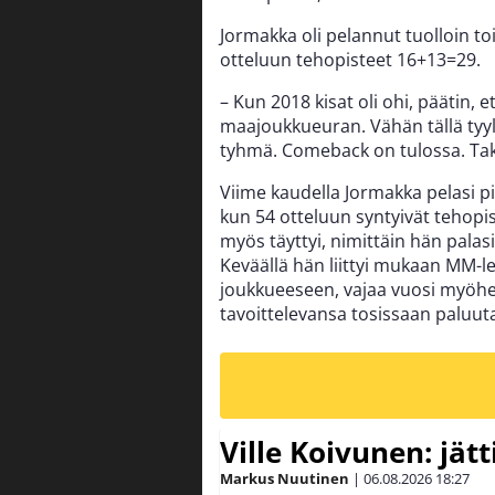
Jormakka oli pelannut tuolloin toi
otteluun tehopisteet 16+13=29.
– Kun 2018 kisat oli ohi, päätin, 
maajoukkueuran. Vähän tällä tyylillä
tyhmä. Comeback on tulossa. Taka
Viime kaudella Jormakka pelasi p
kun 54 otteluun syntyivät tehop
myös täyttyi, nimittäin hän pala
Keväällä hän liittyi mukaan MM-le
joukkueeseen, vajaa vuosi myöhem
tavoittelevansa tosissaan paluu
Ville Koivunen: jät
Markus Nuutinen
|
06.08.2026
18:27