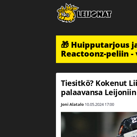
🎁 Huipputarjous 
Reactoonz-peliin - 
Tiesitkö? Kokenut Lii
palaavansa Leijoniin
Joni Alatalo
10.05.2024
17:00