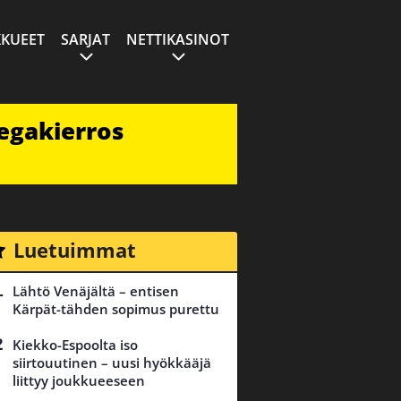
KUEET
SARJAT
NETTIKASINOT
egakierros
Luetuimmat
Lähtö Venäjältä – entisen
Kärpät-tähden sopimus purettu
Kiekko-Espoolta iso
siirtouutinen – uusi hyökkääjä
liittyy joukkueeseen