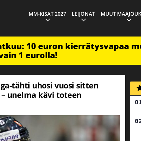
MM-KISAT 2027
LEIJONAT
MUUT MAAJOUK
jatkuu: 10 euron kierrätysvapaa m
vain 1 eurolla!
ga-tähti uhosi vuosi sitten
 – unelma kävi toteen