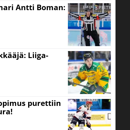
mari Antti Boman:
kääjä: Liiga-
opimus purettiin
ura!