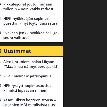
Pikkuleijonat joutui hurjaan
trilleriin – näin kaikki ratkesi
HIFK-hyökkääjän sopimus
purettiin – nyt löytyi uusi seura!
Ilveksen jenkkihyökkääjä: Liiga-
seura vaihtuu!
Uusimmat
Alex Lintuniemi palaa Liigaan –
”Maailmaa nähnyt peruspakki”
Ville Koivunen: jättisopimus!
HPK rysäytti sopimusuutisia –
kiinnitti lupaavan nimen!
Ässät julkisti kapteenistonsa –
Leijonien MM-mitalistista uusi