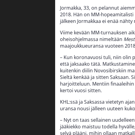
Jormakka, 33, on pelannut aiemma
2018. Hän on MM-hopeamitalisti
jälkeen Jormakkaa ei enää nähty
Viime kevään MM-turnauksen aika
oheisohjelmassa nimeltään
Mest
maajoukkueuransa vuoteen 2018
– Kun koronavuosi tuli, niin olin 
että jaksaako tätä. Matkustamine
kuitenkin diilin Novosibirskiin m
Sieltä kenkää ja sitten Saksaan. 
harjoitteluun. Mentiin finaaleihi
kertoi vuosi sitten.
KHL:ssä ja Saksassa vietetyn ajan
uransa nousi jälleen uuteen kuko
– Nyt on taas sellainen uudelleen
jääkiekko maistuu todella hyvälle,
selvä plääni, mihin ollaan matkall