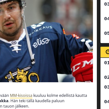
evään
MM-kisoissa
kuuluu kolme edellistä kautta
akka
. Hän teki tällä kaudella paluun
 tauon jälkeen.