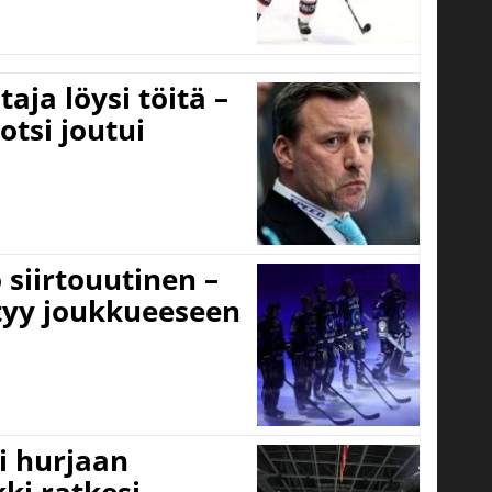
aja löysi töitä –
otsi joutui
 siirtouutinen –
ttyy joukkueeseen
i hurjaan