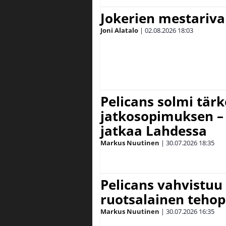
Jokerien mestarivah
Joni Alatalo
|
02.08.2026
18:03
Pelicans solmi tär
jatkosopimuksen –
jatkaa Lahdessa
Markus Nuutinen
|
30.07.2026
18:35
Pelicans vahvistuu 
ruotsalainen tehop
Markus Nuutinen
|
30.07.2026
16:35