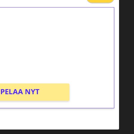
ilmaiskierroksia ilman
osta Tuohi 1000 -peliin (arvo 0,20€ per
PELAA NYT