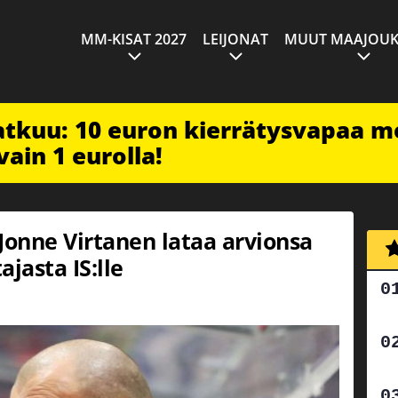
MM-KISAT 2027
LEIJONAT
MUUT MAAJOUK
jatkuu: 10 euron kierrätysvapaa m
vain 1 eurolla!
 Jonne Virtanen lataa arvionsa
ajasta IS:lle