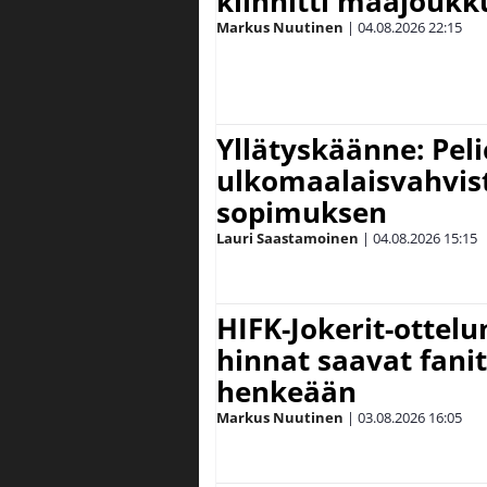
kiinnitti maajouk
Markus Nuutinen
|
04.08.2026
22:15
Yllätyskäänne: Pe
ulkomaalaisvahvis
sopimuksen
Lauri Saastamoinen
|
04.08.2026
15:15
HIFK-Jokerit-ottelu
hinnat saavat fan
henkeään
Markus Nuutinen
|
03.08.2026
16:05