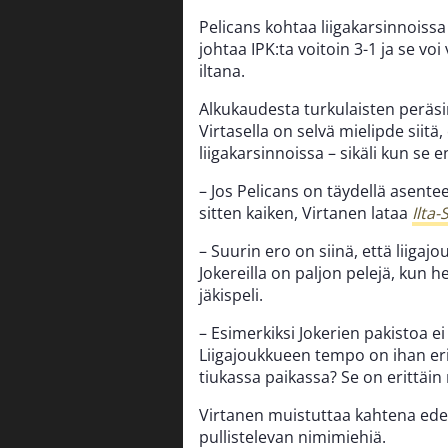
Pelicans kohtaa liigakarsinnoissa 
johtaa IPK:ta voitoin 3-1 ja se v
iltana.
Alkukaudesta turkulaisten peräs
Virtasella on selvä mielipde siitä
liigakarsinnoissa – sikäli kun se e
– Jos Pelicans on täydellä asentee
sitten kaiken, Virtanen lataa
Ilta
– Suurin ero on siinä, että liiga
Jokereilla on paljon pelejä, kun h
jäkispeli.
– Esimerkiksi Jokerien pakistoa ei
Liigajoukkueen tempo on ihan eril
tiukassa paikassa? Se on erittäin
Virtanen muistuttaa kahtena ede
pullistelevan nimimiehiä.