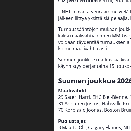
GM
Jere Lehtinen
kertoi, että ti
– NHL:n osalta seuraamme vielä t
jälkeen liittyä yksittäisiä pelaajia
Turnaussääntöjen mukaan joukkue
kaksi maalivahtia ennen MM-kiso
voidaan täydentää turnauksen ai
kolme maalivahtia asti.
Suomen joukkue matkustaa kisapai
käynnistyy perjantaina 15. touko
Suomen joukkue 202
Maalivahdit
29 Säteri Harri, EHC Biel-Bienne,
31 Annunen Justus, Nahsville Pr
70 Korpisalo Joonas, Boston Bru
Puolustajat
3 Määttä Olli, Calgary Flames, NH