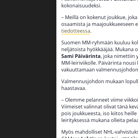
kokonaisuudeksi.
– Meillä on kokenut joukkue, jok
osaamista ja maajoukkueeseen eri
tiedotteessa
.
Suomen MM-ryhmään kuuluu kolme
neljätoista hyökkääjää. Mukana o
Sami Päivärinta
, joka nimettii
MM-leiriviikolle. Päivärinta nousi
vakuuttamaan valmennusjohdon o
Valmennusjohdon mukaan lopullis
haastavaa.
– Olemme pelanneet viime viikkoi
Viimeiset valinnat olivat tänä ke
pois joukkueesta, iso kiitos heille
leirityksessä mukana olleita pelaa
Myös mahdolliset NHL-vahvistuk