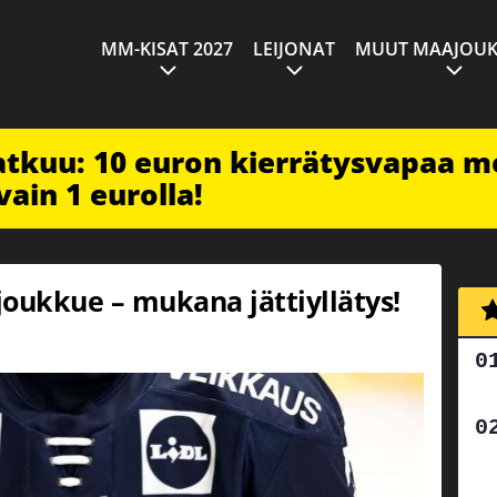
MM-KISAT 2027
LEIJONAT
MUUT MAAJOUK
jatkuu: 10 euron kierrätysvapaa m
vain 1 eurolla!
oukkue – mukana jättiyllätys!