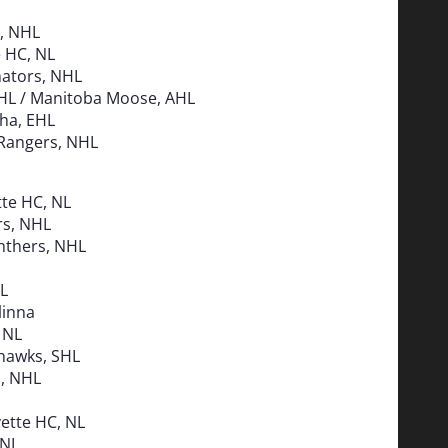
s, NHL
e HC, NL
nators, NHL
 NHL / Manitoba Moose, AHL
aha, EHL
Rangers, NHL
tte HC, NL
rs, NHL
anthers, NHL
HL
linna
 NL
hawks, SHL
s, NHL
ette HC, NL
 NL