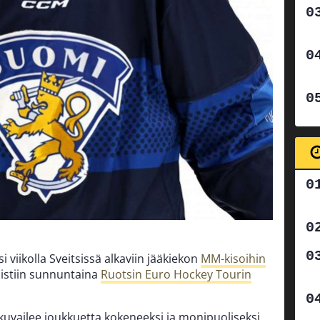
iikolla Sveitsissä alkaviin jääkiekon
MM-kisoihin
aistiin sunnuntaina
Ruotsin Euro Hockey Tourin
kuvailee joukkuetta kokeneeksi ja monipuoliseksi