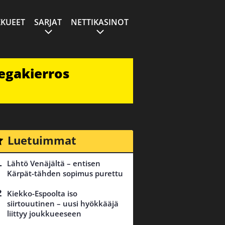
KUEET
SARJAT
NETTIKASINOT
egakierros
Luetuimmat
Lähtö Venäjältä – entisen
Kärpät-tähden sopimus purettu
Kiekko-Espoolta iso
siirtouutinen – uusi hyökkääjä
liittyy joukkueeseen