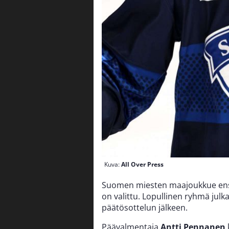
Kuva:
All Over Press
Suomen miesten maajoukkue ensi v
on valittu. Lopullinen ryhmä julk
päätösottelun jälkeen.
Päävalmentaja
Antti Pennanen