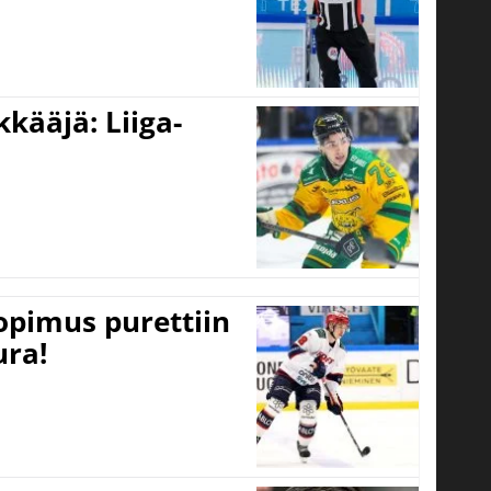
kääjä: Liiga-
opimus purettiin
ura!