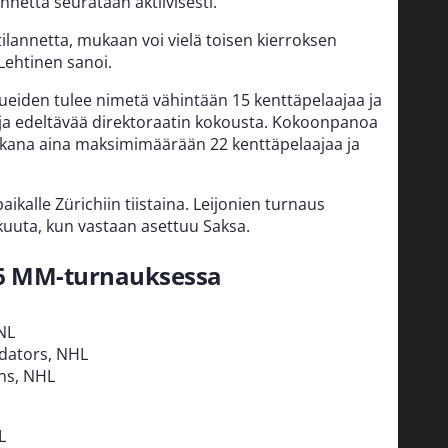
lannetta seurataan aktiivisesti.
ilannetta, mukaan voi vielä toisen kierroksen
, Lehtinen sanoi.
iden tulee nimetä vähintään 15 kenttäpelaajaa ja
ja edeltävää direktoraatin kokousta. Kokoonpanoa
kana aina maksimimäärään 22 kenttäpelaajaa ja
kalle Zürichiin tiistaina. Leijonien turnaus
kuuta, kun vastaan asettuu Saksa.
6 MM-turnauksessa
 NL
edators, NHL
ins, NHL
L