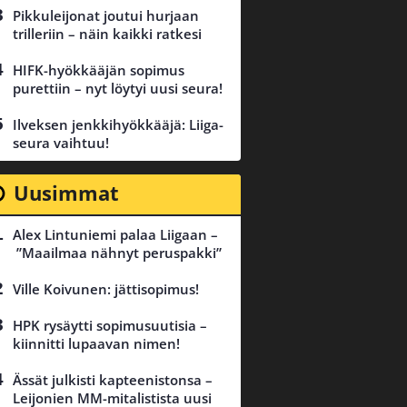
Pikkuleijonat joutui hurjaan
trilleriin – näin kaikki ratkesi
HIFK-hyökkääjän sopimus
purettiin – nyt löytyi uusi seura!
Ilveksen jenkkihyökkääjä: Liiga-
seura vaihtuu!
Uusimmat
Alex Lintuniemi palaa Liigaan –
”Maailmaa nähnyt peruspakki”
Ville Koivunen: jättisopimus!
HPK rysäytti sopimusuutisia –
kiinnitti lupaavan nimen!
Ässät julkisti kapteenistonsa –
Leijonien MM-mitalistista uusi