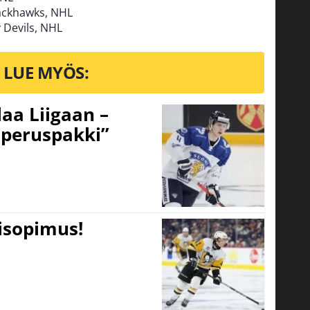
lackhawks, NHL
 Devils, NHL
LUE MYÖS:
aa Liigaan –
peruspakki”
tisopimus!