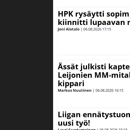
HPK rysäytti sopim
kiinnitti lupaavan
Joni Alatalo
|
06.08.2026
17:15
Ässät julkisti kapt
Leijonien MM-mital
kippari
Markus Nuutinen
|
06.08.2026
16:15
Liigan ennätystuo
uusi työ!
Lauri Saastamoinen
|
06.08.2026
15:15