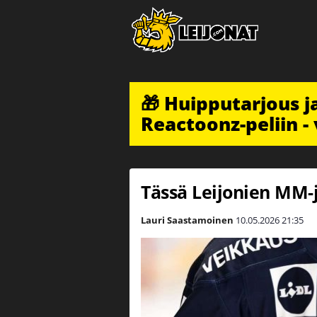
🎁 Huipputarjous 
Reactoonz-peliin - 
Tässä Leijonien MM-j
Lauri Saastamoinen
10.05.2026
21:35