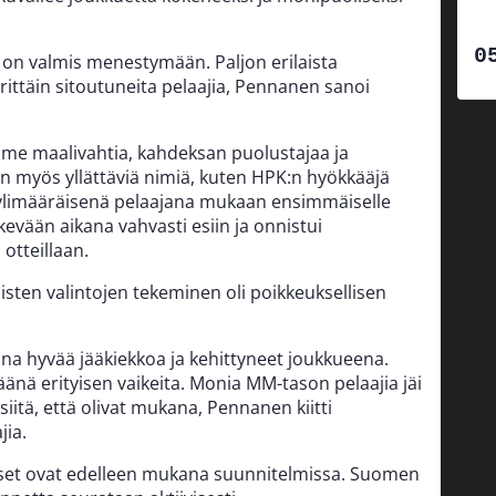
a on valmis menestymään. Paljon erilaista
ttäin sitoutuneita pelaajia, Pennanen sanoi
 maalivahtia, kahdeksan puolustajaa ja
n myös yllättäviä nimiä, kuten HPK:n hyökkääjä
n ylimääräisenä pelaajana mukaan ensimmäiselle
 kevään aikana vahvasti esiin ja onnistui
tteillaan.
ten valintojen tekeminen oli poikkeuksellisen
na hyvää jääkiekkoa ja kehittyneet joukkueena.
väänä erityisen vaikeita. Monia MM-tason pelaajia jäi
 siitä, että olivat mukana, Pennanen kiitti
jia.
set ovat edelleen mukana suunnitelmissa. Suomen