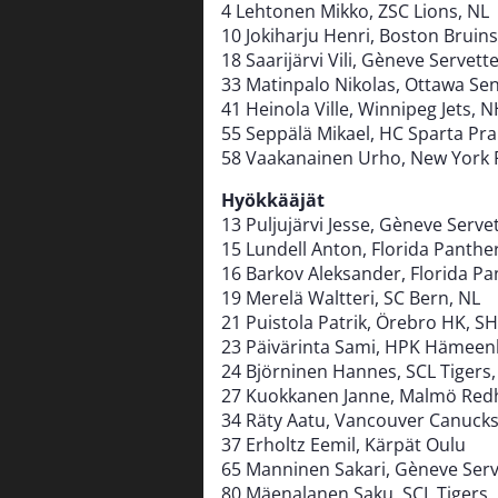
4 Lehtonen Mikko, ZSC Lions, NL
10 Jokiharju Henri, Boston Bruin
18 Saarijärvi Vili, Gèneve Servett
33 Matinpalo Nikolas, Ottawa Se
41 Heinola Ville, Winnipeg Jets,
55 Seppälä Mikael, HC Sparta Pr
58 Vaakanainen Urho, New York 
Hyökkääjät
13 Puljujärvi Jesse, Gèneve Serve
15 Lundell Anton, Florida Panthe
16 Barkov Aleksander, Florida P
19 Merelä Waltteri, SC Bern, NL
21 Puistola Patrik, Örebro HK, S
23 Päivärinta Sami, HPK Hämeen
24 Björninen Hannes, SCL Tigers,
27 Kuokkanen Janne, Malmö Red
34 Räty Aatu, Vancouver Canuck
37 Erholtz Eemil, Kärpät Oulu
65 Manninen Sakari, Gèneve Serv
80 Mäenalanen Saku, SCL Tigers,