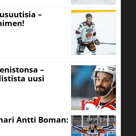
usuutisia –
 nimen!
eenistonsa –
istista uusi
mari Antti Boman: