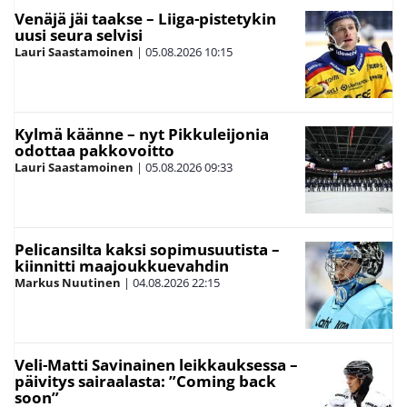
Venäjä jäi taakse – Liiga-pistetykin
uusi seura selvisi
Lauri Saastamoinen
|
05.08.2026
10:15
Kylmä käänne – nyt Pikkuleijonia
odottaa pakkovoitto
Lauri Saastamoinen
|
05.08.2026
09:33
Pelicansilta kaksi sopimusuutista –
kiinnitti maajoukkuevahdin
Markus Nuutinen
|
04.08.2026
22:15
Veli-Matti Savinainen leikkauksessa –
päivitys sairaalasta: ”Coming back
soon”