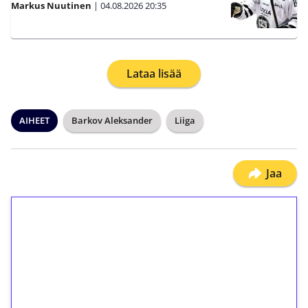
Markus Nuutinen
|
04.08.2026
20:35
Lataa lisää
AIHEET
Barkov Aleksander
Liiga
Jaa
1€ = 10€ arvosta
ilmaiskierroksia ilman
kierrätystä!
Talleta 1€