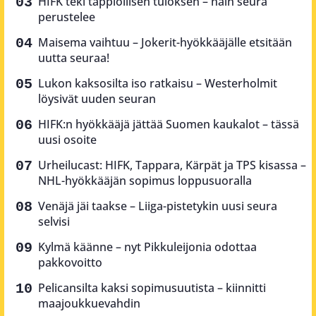
HIFK teki tappiollisen tuloksen – näin seura
perustelee
Maisema vaihtuu – Jokerit-hyökkääjälle etsitään
uutta seuraa!
Lukon kaksosilta iso ratkaisu – Westerholmit
löysivät uuden seuran
HIFK:n hyökkääjä jättää Suomen kaukalot – tässä
uusi osoite
Urheilucast: HIFK, Tappara, Kärpät ja TPS kisassa –
NHL-hyökkääjän sopimus loppusuoralla
Venäjä jäi taakse – Liiga-pistetykin uusi seura
selvisi
Kylmä käänne – nyt Pikkuleijonia odottaa
pakkovoitto
Pelicansilta kaksi sopimusuutista – kiinnitti
maajoukkuevahdin