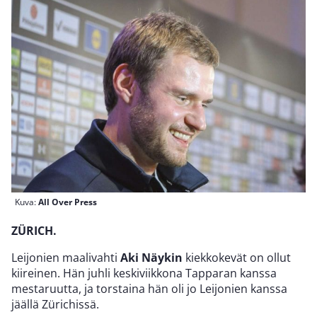
Kuva:
All Over Press
ZÜRICH.
Leijonien maalivahti
Aki Näykin
kiekkokevät on ollut
kiireinen. Hän juhli keskiviikkona Tapparan kanssa
mestaruutta, ja torstaina hän oli jo Leijonien kanssa
jäällä Zürichissä.