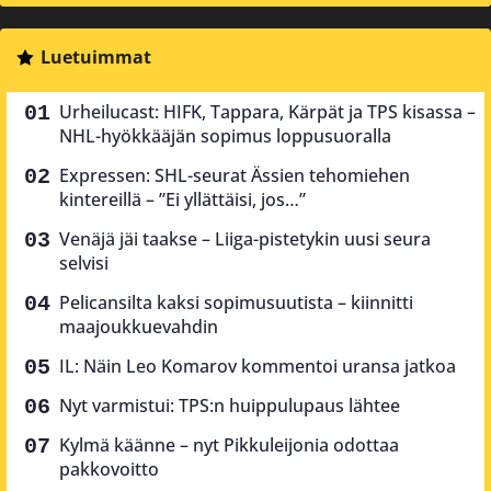
Luetuimmat
Urheilucast: HIFK, Tappara, Kärpät ja TPS kisassa –
NHL-hyökkääjän sopimus loppusuoralla
Expressen: SHL-seurat Ässien tehomiehen
kintereillä – ”Ei yllättäisi, jos…”
Venäjä jäi taakse – Liiga-pistetykin uusi seura
selvisi
Pelicansilta kaksi sopimusuutista – kiinnitti
maajoukkuevahdin
IL: Näin Leo Komarov kommentoi uransa jatkoa
Nyt varmistui: TPS:n huippulupaus lähtee
Kylmä käänne – nyt Pikkuleijonia odottaa
pakkovoitto