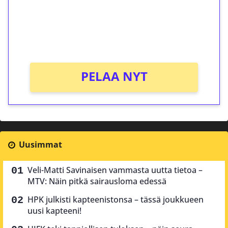
Saat heti 50 ilmaiskierrosta Tuohi 1000 -
peliin (arvo 0,20€ per kierros)!
Ei kierrätysvaatimusta!
PELAA NYT
Uusimmat
Veli-Matti Savinaisen vammasta uutta tietoa –
MTV: Näin pitkä sairausloma edessä
HPK julkisti kapteenistonsa – tässä joukkueen
uusi kapteeni!