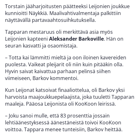
Torstain jääharjoitusten päätteeksi Leijonien joukkue
kunnioitti Näykkiä. Maalivahtivalmentaja palkittiin
näyttävällä partavaahtosuihkutuksella.
Tapparan mestaruus oli merkittävä asia myös
Leijonien kapteeni
Aleksander Barkoville
. Hän on
seuran kasvatti ja osaomistaja.
– Totta kai lämmitti mieltä ja oon iloinen kavereiden
puolesta. Vaikeat pleijarit oli niin kuin pitääkin olla.
Hyvin saivat kaivattua parhaan pelinsä siihen
viimeiseen, Barkov kommentoi.
Kun Leijonat katsoivat finaaliottelua, oli Barkov yksi
harvoista maajoukkuepelaajista, joka tuuletti Tapparan
maaleja. Pääosa Leijonista oli KooKoon leirissä.
– Joku sanoi mulle, että 83 prosenttia jossain
lehtiäänestyksessä äänestäneistä toivoi KooKoon
voittoa. Tappara menee tunteisiin, Barkov heittää.