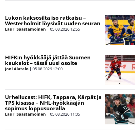
Lukon kaksosilta iso ratkaisu –
Westerholmit löysivät uuden seuran
Lauri Saastamoinen
|
05.08.2026
12:55
HIFK:n hyökkääjä jättää Suomen
kaukalot – tässä uusi osoite
Joni Alatalo
|
05.08.2026
12:00
Urheilucast: HIFK, Tappara, Kärpät ja
TPS kisassa – NHL-hyökkääjän
sopimus loppusuoralla
Lauri Saastamoinen
|
05.08.2026
11:05