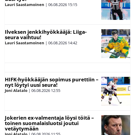
Lauri Saastamoinen
|
06.08.2026
15:15
Ilveksen jenkkihyökkääjä: Liiga-
seura vaihtuu!
Lauri Saastamoinen
|
06.08.2026
14:42
HIFK-hyökkääjän sopimus purettiin –
nyt löytyi uusi seura!
Joni Alatalo
|
06.08.2026
12:55
Jokerien ex-valmentaja löysi töitä –
toinen suomalaisluotsi joutui
vetäytymään
Joni Alatalo
|
06.08.2026
11:55