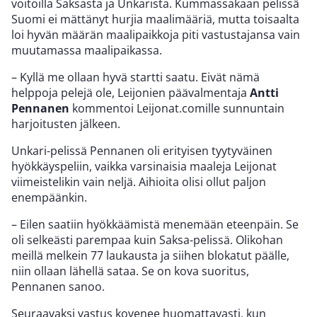
voitoilla Saksasta ja Unkarista. Kummassakaan pelissä
Suomi ei mättänyt hurjia maalimääriä, mutta toisaalta
loi hyvän määrän maalipaikkoja piti vastustajansa vain
muutamassa maalipaikassa.
– Kyllä me ollaan hyvä startti saatu. Eivät nämä
helppoja pelejä ole, Leijonien päävalmentaja
Antti
Pennanen
kommentoi Leijonat.comille sunnuntain
harjoitusten jälkeen.
Unkari-pelissä Pennanen oli erityisen tyytyväinen
hyökkäyspeliin, vaikka varsinaisia maaleja Leijonat
viimeistelikin vain neljä. Aihioita olisi ollut paljon
enempäänkin.
– Eilen saatiin hyökkäämistä menemään eteenpäin. Se
oli selkeästi parempaa kuin Saksa-pelissä. Olikohan
meillä melkein 77 laukausta ja siihen blokatut päälle,
niin ollaan lähellä sataa. Se on kova suoritus,
Pennanen sanoo.
Seuraavaksi vastus kovenee huomattavasti, kun