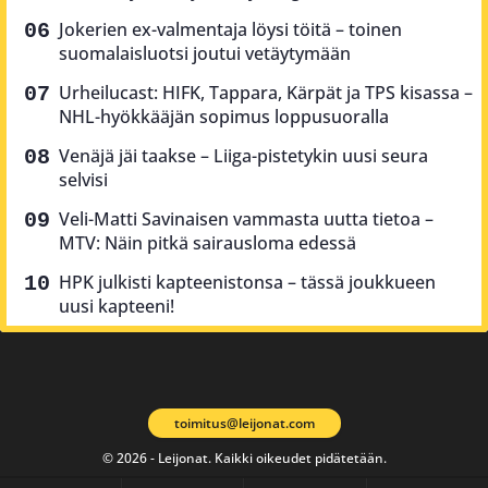
Jokerien ex-valmentaja löysi töitä – toinen
suomalaisluotsi joutui vetäytymään
Urheilucast: HIFK, Tappara, Kärpät ja TPS kisassa –
NHL-hyökkääjän sopimus loppusuoralla
Venäjä jäi taakse – Liiga-pistetykin uusi seura
selvisi
Veli-Matti Savinaisen vammasta uutta tietoa –
MTV: Näin pitkä sairausloma edessä
HPK julkisti kapteenistonsa – tässä joukkueen
uusi kapteeni!
toimitus@leijonat.com
© 2026 - Leijonat. Kaikki oikeudet pidätetään.