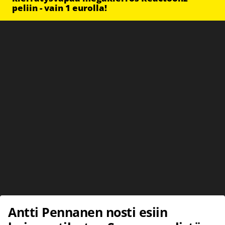
peliin - vain 1 eurolla!
Antti Pennanen nosti esiin