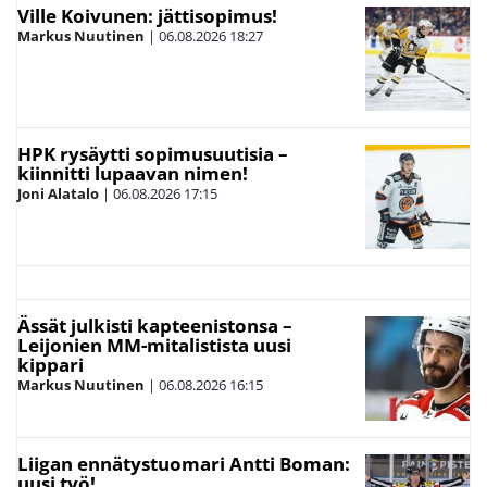
Ville Koivunen: jättisopimus!
Markus Nuutinen
|
06.08.2026
18:27
HPK rysäytti sopimusuutisia –
kiinnitti lupaavan nimen!
Joni Alatalo
|
06.08.2026
17:15
Ässät julkisti kapteenistonsa –
Leijonien MM-mitalistista uusi
kippari
Markus Nuutinen
|
06.08.2026
16:15
Liigan ennätystuomari Antti Boman:
uusi työ!