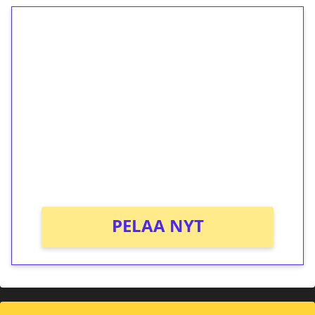
1€ = 10€ arvosta
ilmaiskierroksia ilman
kierrätystä!
Talleta 1€
Saat heti 50 ilmaiskierrosta Tuohi 1000 -
peliin (arvo 0,20€ per kierros)!
Ei kierrätysvaatimusta!
PELAA NYT