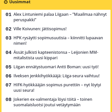
Uusimmat
Alex Lintuniemi palaa Liigaan – ”Maailmaa nähnyt
peruspakki”
Ville Koivunen: jättisopimus!
HPK rysäytti sopimusuutisia – kiinnitti lupaavan
nimen!
Ässät julkisti kapteenistonsa – Leijonien MM-
mitalistista uusi kippari
Liigan ennätystuomari Antti Boman: uusi työ!
Ilveksen jenkkihyökkääjä: Liiga-seura vaihtuu!
HIFK-hyökkääjän sopimus purettiin – nyt löytyi
uusi seura!
Jokerien ex-valmentaja löysi töitä – toinen
suomalaisluotsi joutui vetäytymään