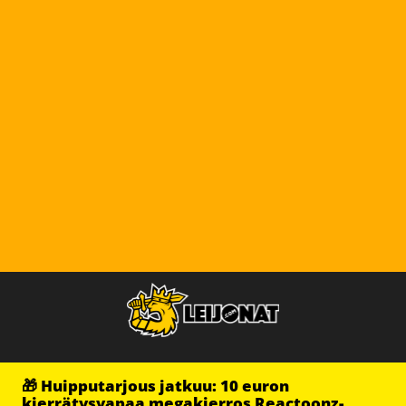
🎁 Huipputarjous jatkuu: 10 euron
kierrätysvapaa megakierros Reactoonz-