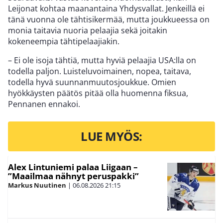
Leijonat kohtaa maanantaina Yhdysvallat. Jenkeillä ei
tänä vuonna ole tähtisikermää, mutta joukkueessa on
monia taitavia nuoria pelaajia sekä joitakin
kokeneempia tähtipelaajiakin.
– Ei ole isoja tähtiä, mutta hyviä pelaajia USA:lla on
todella paljon. Luisteluvoimainen, nopea, taitava,
todella hyvä suunnanmuutosjoukkue. Omien
hyökkäysten päätös pitää olla huomenna fiksua,
Pennanen ennakoi.
LUE MYÖS:
Alex Lintuniemi palaa Liigaan –
”Maailmaa nähnyt peruspakki”
Markus Nuutinen
|
06.08.2026
21:15