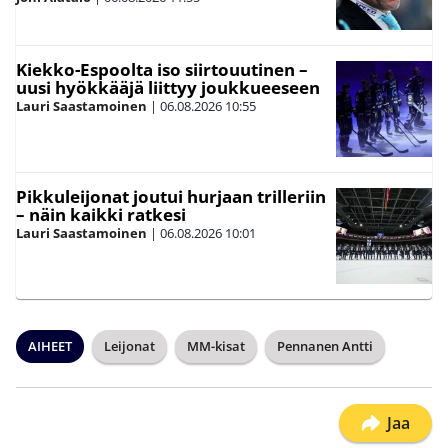
Kiekko-Espoolta iso siirtouutinen –
uusi hyökkääjä liittyy joukkueeseen
Lauri Saastamoinen
|
06.08.2026
10:55
Pikkuleijonat joutui hurjaan trilleriin
– näin kaikki ratkesi
Lauri Saastamoinen
|
06.08.2026
10:01
AIHEET
Leijonat
MM-kisat
Pennanen Antti
Jaa