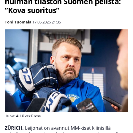
huiman tilaston Suomen pelistä:
”Kova suoritus”
Toni Tuomala
17.05.2026
21:35
Kuva:
All Over Press
ZÜRICH.
Leijonat on avannut MM-kisat kliinisillä