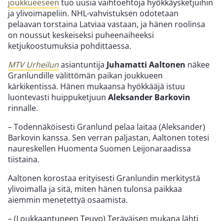
joukkueeseen
tuo uusia vaihtoehtoja hyökkäysketjuihin
ja ylivoimapeliin. NHL-vahvistuksen odotetaan
pelaavan torstaina Latviaa vastaan, ja hänen roolinsa
on noussut keskeiseksi puheenaiheeksi
ketjukoostumuksia pohdittaessa.
MTV Urheilun
asiantuntija
Juhamatti Aaltonen
näkee
Granlundille välittömän paikan joukkueen
kärkikentissä. Hänen mukaansa hyökkääjä istuu
luontevasti huippuketjuun
Aleksander Barkovin
rinnalle.
– Todennäköisesti Granlund pelaa laitaa (Aleksander)
Barkovin kanssa. Sen verran paljastan, Aaltonen totesi
naureskellen Huomenta Suomen Leijonaraadissa
tiistaina.
Aaltonen korostaa erityisesti Granlundin merkitystä
ylivoimalla ja sitä, miten hänen tulonsa paikkaa
aiemmin menetettyä osaamista.
– (Loukkaantuneen Teuvo) Teräväisen mukana lähti