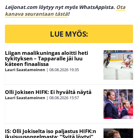
Leijonat.com löytyy nyt myös WhatsAppista.
Ota
kanava seurantaan tästä
!
LUE MYÖS:
Liigan maalikuningas aloitti heti
tykityksen – Tapparalle jäi luu
käteen finaalissa
Lauri Saastamoinen
|
08.08.2026
19:35
Olli Jokisen HIFK: Ei hyvältä näytä
Lauri Saastamoinen
|
08.08.2026
15:57
IS: Olli Jokiselta iso paljastus HIFK:n
ikuisuusongelmasta: ”Syitä löytyi”