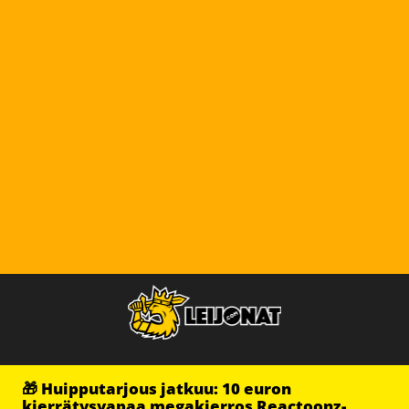
🎁 Huipputarjous jatkuu: 10 euron
kierrätysvapaa megakierros Reactoonz-