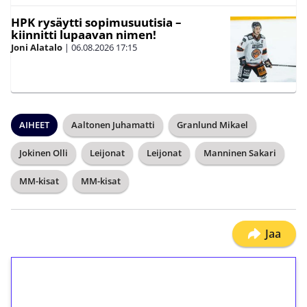
HPK rysäytti sopimusuutisia –
kiinnitti lupaavan nimen!
Joni Alatalo
|
06.08.2026
17:15
AIHEET
Aaltonen Juhamatti
Granlund Mikael
Jokinen Olli
Leijonat
Leijonat
Manninen Sakari
MM-kisat
MM-kisat
Jaa
1€ = 10€ arvosta
ilmaiskierroksia ilman