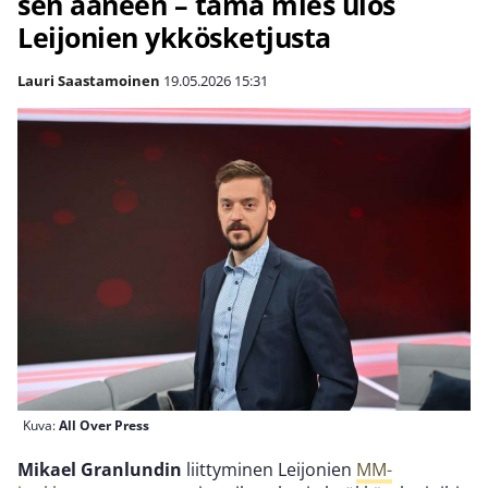
sen ääneen – tämä mies ulos
Leijonien ykkösketjusta
Lauri Saastamoinen
19.05.2026
15:31
Kuva:
All Over Press
Mikael Granlundin
liittyminen Leijonien
MM-