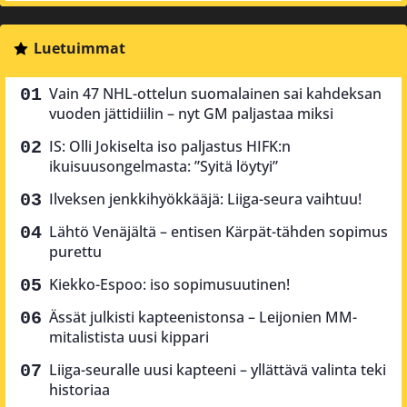
Luetuimmat
Vain 47 NHL-ottelun suomalainen sai kahdeksan
vuoden jättidiilin – nyt GM paljastaa miksi
IS: Olli Jokiselta iso paljastus HIFK:n
ikuisuusongelmasta: ”Syitä löytyi”
Ilveksen jenkkihyökkääjä: Liiga-seura vaihtuu!
Lähtö Venäjältä – entisen Kärpät-tähden sopimus
purettu
Kiekko-Espoo: iso sopimusuutinen!
Ässät julkisti kapteenistonsa – Leijonien MM-
mitalistista uusi kippari
Liiga-seuralle uusi kapteeni – yllättävä valinta teki
historiaa