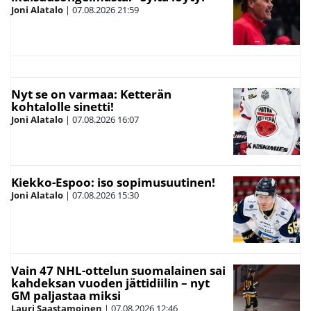
Joni Alatalo
|
07.08.2026
21:59
Nyt se on varmaa: Ketterän
kohtalolle sinetti!
Joni Alatalo
|
07.08.2026
16:07
Kiekko-Espoo: iso sopimusuutinen!
Joni Alatalo
|
07.08.2026
15:30
Vain 47 NHL-ottelun suomalainen sai
kahdeksan vuoden jättidiilin – nyt
GM paljastaa miksi
Lauri Saastamoinen
|
07.08.2026
12:46