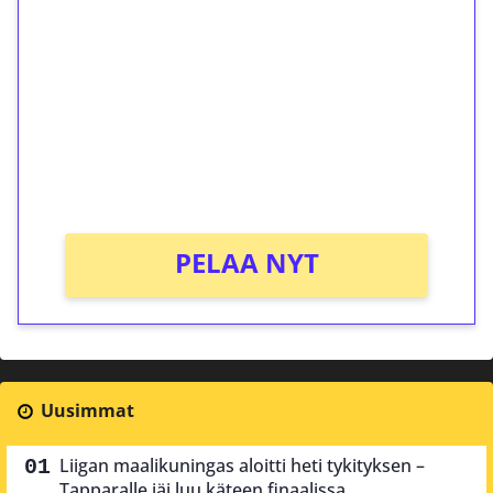
kierrätystä!
Talleta 1€
Saat heti 50 ilmaiskierrosta Tuohi 1000 -
peliin (arvo 0,20€ per kierros)!
Ei kierrätysvaatimusta!
PELAA NYT
Uusimmat
Liigan maalikuningas aloitti heti tykityksen –
Tapparalle jäi luu käteen finaalissa