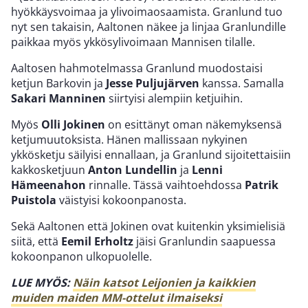
hyökkäysvoimaa ja ylivoimaosaamista. Granlund tuo
nyt sen takaisin, Aaltonen näkee ja linjaa Granlundille
paikkaa myös ykkösylivoimaan Mannisen tilalle.
Aaltosen hahmotelmassa Granlund muodostaisi
ketjun Barkovin ja
Jesse Puljujärven
kanssa. Samalla
Sakari Manninen
siirtyisi alempiin ketjuihin.
Myös
Olli Jokinen
on esittänyt oman näkemyksensä
ketjumuutoksista. Hänen mallissaan nykyinen
ykkösketju säilyisi ennallaan, ja Granlund sijoitettaisiin
kakkosketjuun
Anton Lundellin
ja
Lenni
Hämeenahon
rinnalle. Tässä vaihtoehdossa
Patrik
Puistola
väistyisi kokoonpanosta.
Sekä Aaltonen että Jokinen ovat kuitenkin yksimielisiä
siitä, että
Eemil Erholtz
jäisi Granlundin saapuessa
kokoonpanon ulkopuolelle.
LUE MYÖS:
Näin katsot Leijonien ja kaikkien
muiden maiden MM-ottelut ilmaiseksi