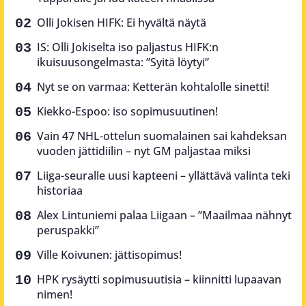
Olli Jokisen HIFK: Ei hyvältä näytä
IS: Olli Jokiselta iso paljastus HIFK:n
ikuisuusongelmasta: ”Syitä löytyi”
Nyt se on varmaa: Ketterän kohtalolle sinetti!
Kiekko-Espoo: iso sopimusuutinen!
Vain 47 NHL-ottelun suomalainen sai kahdeksan
vuoden jättidiilin – nyt GM paljastaa miksi
Liiga-seuralle uusi kapteeni – yllättävä valinta teki
historiaa
Alex Lintuniemi palaa Liigaan – ”Maailmaa nähnyt
peruspakki”
Ville Koivunen: jättisopimus!
HPK rysäytti sopimusuutisia – kiinnitti lupaavan
nimen!