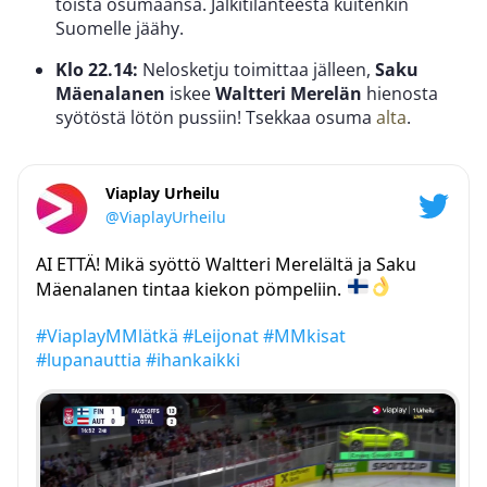
toista osumaansa. Jälkitilanteesta kuitenkin
Suomelle jäähy.
Klo 22.14:
Nelosketju toimittaa jälleen,
Saku
Mäenalanen
iskee
Waltteri Merelän
hienosta
syötöstä lötön pussiin! Tsekkaa osuma
alta
.
Viaplay Urheilu
@ViaplayUrheilu
AI ETTÄ! Mikä syöttö Waltteri Merelältä ja Saku
Mäenalanen tintaa kiekon pömpeliin.
#ViaplayMMlätkä
#Leijonat
#MMkisat
#lupanauttia
#ihankaikki