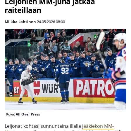
Leijonien MM-juna jatkaa
raiteillaan
Miikka Lahtinen
24.05.2026
08:00
Kuva:
All Over Press
Leijonat kohtasi sunnuntaina illalla
jääkiekon MM-