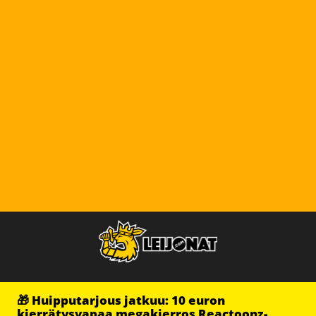
🎁 Huipputarjous jatkuu: 10 euron
kierrätysvapaa megakierros Reactoonz-