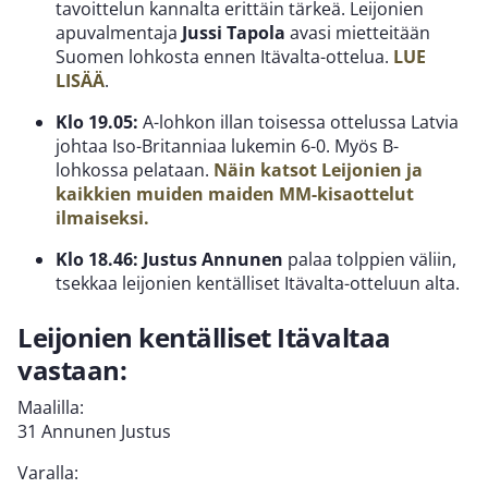
tavoittelun kannalta erittäin tärkeä. Leijonien
apuvalmentaja
Jussi Tapola
avasi mietteitään
Suomen lohkosta ennen Itävalta-ottelua.
LUE
LISÄÄ
.
Klo 19.05:
A-lohkon illan toisessa ottelussa Latvia
johtaa Iso-Britanniaa lukemin 6-0. Myös B-
lohkossa pelataan.
Näin katsot Leijonien ja
kaikkien muiden maiden MM-kisaottelut
ilmaiseksi.
Klo 18.46:
Justus Annunen
palaa tolppien väliin,
tsekkaa leijonien kentälliset Itävalta-otteluun alta.
Leijonien kentälliset Itävaltaa
vastaan:
Maalilla:
31 Annunen Justus
Varalla: