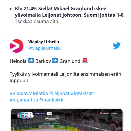
Klo 21.49: Siellä! Mikael Granlund iskee
ylivoimalla Leijonat johtoon. Suomi johtaa 1-0.
Tsekkaa osuma
alta
.
Viaplay Urheilu
@ViaplayUrheilu
Heinola
Barkov
Granlund
Tyylikäs ylivoimamaali Leijonilta ensimmäisen erän
loppuun.
#ViaplayMMlätkä
#Leijonat
#MMkisat
#lupanauttia
#ihankaikki