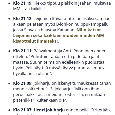
Klo 21.19:
Kiekko tippuu piakkoin jäähän, mukavaa
MM-iltaa kaikille!
Klo 21.12:
Leijonien Itävalta-ottelun lisäksi samaan
aikaan pelataan myös B-lohkon huippukamppailu,
jossa Slovakia haastaa Kanadan.
Näin katsot
Leijonien sekä kaikkien muiden maiden MM-
kisaottelut ilmaiseksi.
Klo 21.11:
Päävalmentaja Antti Pennanen ennen
ottelua: ”Puhuttiin tänään että pidetään jalat
maassa. Suunnitelma on edelleenkin puolustaa
hyvin. Peli näyttää missä täytyy parantaa, mutta
hyvällä tiellä ollaan”.
Klo 21.09:
Jokiharju on iskenyt turnauksessa tähän
mennessä tehot 1+3. Jokiharju: ”Mä oon ihan
perus pakki tässä meidän rosterissa, en mikään
pistenikkari kuitenkaan ole”.
Klo 21.07:
Henri Jokiharju
ennen peliä: ”Yritetään,