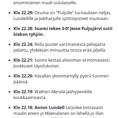
ensimmäinen maali oululaiselle.
Klo 22.29:
Osuma on ”Puljulle” turnauksen neljäs.
Lundellille ja Jokiharjulle syöttöpisteet osumaan.
Klo 22.28: Suomi tekee 3-0! Jesse Puljujärvi sutii
kiekon tyhjiin.
Klo 22.24:
Reilu puolet varsinaisesta peliajasta
pelattu, yhdeksän minuuttia toista erää jäljellä.
Klo 22.21:
Suomi kestää alivoiman erinomaisesti.
Joukkueet täysilukuiset.
Klo 22.20:
Itävallan ylivoimamylly pyörii Suomen
päässä.
Klo 22.19:
Waltteri Merelä jäähypenkille
koukkaamisesta.
Klo 22.18:
Anton Lundell
tarjoilee loistavasti
maalin eteen ja Mäenalanen on lähellä jo illan