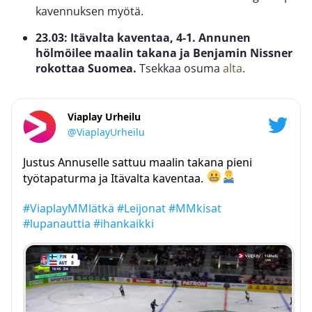
kavennuksen myötä.
23.03: Itävalta kaventaa, 4-1. Annunen
hölmöilee maalin takana ja Benjamin Nissner
rokottaa Suomea.
Tsekkaa osuma
alta
.
Viaplay Urheilu
@ViaplayUrheilu
Justus Annuselle sattuu maalin takana pieni
työtapaturma ja Itävalta kaventaa.
#ViaplayMMlätkä
#Leijonat
#MMkisat
#lupanauttia
#ihankaikki