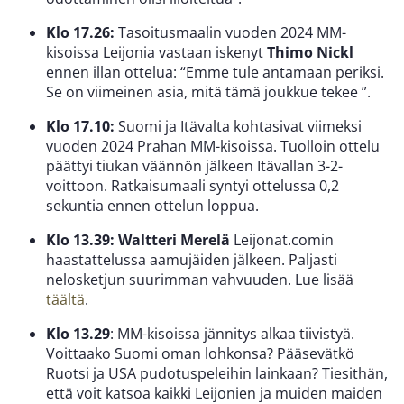
Klo 17.26:
Tasoitusmaalin vuoden 2024 MM-
kisoissa Leijonia vastaan iskenyt
Thimo
Nickl
ennen illan ottelua: “Emme tule antamaan periksi.
Se on viimeinen asia, mitä tämä joukkue tekee ”.
Klo 17.10:
Suomi ja Itävalta kohtasivat viimeksi
vuoden 2024 Prahan MM-kisoissa. Tuolloin ottelu
päättyi tiukan väännön jälkeen Itävallan 3-2-
voittoon. Ratkaisumaali syntyi ottelussa 0,2
sekuntia ennen ottelun loppua.
Klo 13.39: Waltteri Merelä
Leijonat.comin
haastattelussa aamujäiden jälkeen. Paljasti
nelosketjun suurimman vahvuuden. Lue lisää
täältä
.
Klo 13.29
: MM-kisoissa jännitys alkaa tiivistyä.
Voittaako Suomi oman lohkonsa? Pääsevätkö
Ruotsi ja USA pudotuspeleihin lainkaan? Tiesithän,
että voit katsoa kaikki Leijonien ja muiden maiden