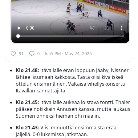
91
0
6:55 PM · May 24, 2026
Klo 21.48:
Itävallalle erän loppuun jäähy, Nissner
lähtee istumaan kakkosta. Tästä olisi kiva iskeä
ottelun ensimmäinen. Valtaisa vihellyskonsertti
Itävallan kannattajilta.
Klo 21.45:
Itävallalle aukeaa loistava tontti. Thaler
pääsee nokikkain Annusen kanssa, mutta laukaus
Suomen onneksi hieman ohi maalin.
Klo 21.43:
Viisi minuuttia ensimmäistä erää
jäljellä. 0-0 lukemissa jatketaan.