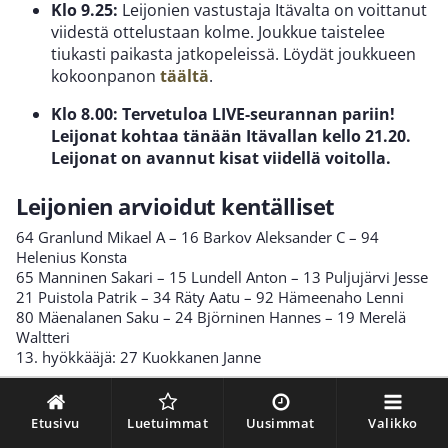
Klo 9.25:
Leijonien vastustaja Itävalta on voittanut
viidestä ottelustaan kolme. Joukkue taistelee
tiukasti paikasta jatkopeleissä. Löydät joukkueen
kokoonpanon
täältä
.
Klo 8.00: Tervetuloa LIVE-seurannan pariin!
Leijonat kohtaa tänään Itävallan kello 21.20.
Leijonat on avannut kisat viidellä voitolla.
Leijonien arvioidut kentälliset
64 Granlund Mikael A – 16 Barkov Aleksander C – 94
Helenius Konsta
65 Manninen Sakari – 15 Lundell Anton – 13 Puljujärvi Jesse
21 Puistola Patrik – 34 Räty Aatu – 92 Hämeenaho Lenni
80 Mäenalanen Saku – 24 Björninen Hannes – 19 Merelä
Waltteri
13. hyökkääjä: 27 Kuokkanen Janne
41 Heinola Ville – 10 Jokiharju Henri
4 Lehtonen Mikko – 18 Saarijärvi Vili
Etusivu
Luetuimmat
Uusimmat
Valikko
3 Määttä Olli A – 33 Matinpalo Nikolas