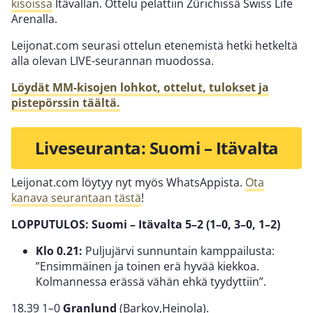
kisoissa
Itävallan. Ottelu pelattiin Zürichissä Swiss Life
Arenalla.
Leijonat.com seurasi ottelun etenemistä hetki hetkeltä
alla olevan LIVE-seurannan muodossa.
Löydät MM-kisojen lohkot, ottelut, tulokset ja
pistepörssin täältä.
Liveseuranta: Suomi – Itävalta
Leijonat.com löytyy nyt myös WhatsAppista.
Ota
kanava seurantaan tästä
!
LOPPUTULOS: Suomi – Itävalta 5–2 (1–0, 3–0, 1–2)
Klo 0.21:
Puljujärvi sunnuntain kamppailusta:
”Ensimmäinen ja toinen erä hyvää kiekkoa.
Kolmannessa erässä vähän ehkä tyydyttiin”.
18.39 1–0
Granlund
(Barkov,Heinola).