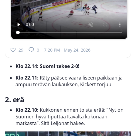
29
0
7:20 PM · May 24, 2026
Klo 22.14: Suomi tekee 2-0!
Klo 22.11:
Räty pääsee vaaralliseen paikkaan ja
ampuu terävän laukauksen, Kickert torjuu.
2. erä
Klo 22.10:
Kukkonen ennen toista erää: ”Nyt on
Suomen hyvä tiputtaa Itävalta kokonaan
matkasta”. Sitä Leijonat hakee.