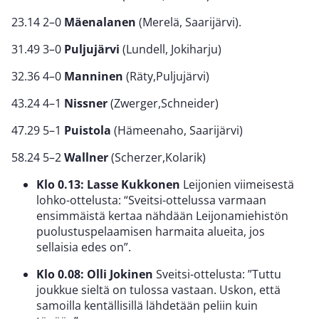
23.14 2–0
Mäenalanen
(Merelä, Saarijärvi).
31.49 3–0
Puljujärvi
(Lundell, Jokiharju)
32.36 4–0
Manninen
(Räty,Puljujärvi)
43.24 4–1
Nissner
(Zwerger,Schneider)
47.29 5–1
Puistola
(Hämeenaho, Saarijärvi)
58.24 5–2
Wallner
(Scherzer,Kolarik)
Klo 0.13:
Lasse Kukkonen
Leijonien viimeisestä
lohko-ottelusta: “Sveitsi-ottelussa varmaan
ensimmäistä kertaa nähdään Leijonamiehistön
puolustuspelaamisen harmaita alueita, jos
sellaisia edes on”.
Klo 0.08:
Olli Jokinen
Sveitsi-ottelusta: ”Tuttu
joukkue sieltä on tulossa vastaan. Uskon, että
samoilla kentällisillä lähdetään peliin kuin