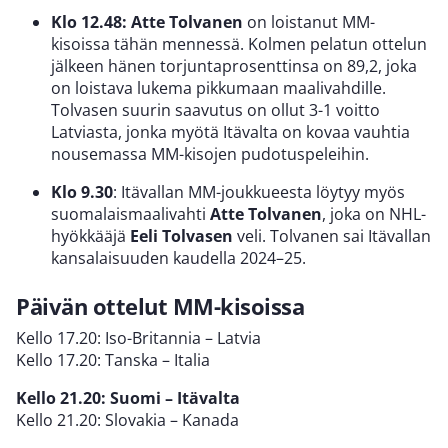
Klo 12.48: Atte Tolvanen
on loistanut MM-
kisoissa tähän mennessä. Kolmen pelatun ottelun
jälkeen hänen torjuntaprosenttinsa on 89,2, joka
on loistava lukema pikkumaan maalivahdille.
Tolvasen suurin saavutus on ollut 3-1 voitto
Latviasta, jonka myötä Itävalta on kovaa vauhtia
nousemassa MM-kisojen pudotuspeleihin.
Klo 9.30
: Itävallan MM-joukkueesta löytyy myös
suomalaismaalivahti
Atte Tolvanen
, joka on NHL-
hyökkääjä
Eeli Tolvasen
veli. Tolvanen sai Itävallan
kansalaisuuden kaudella 2024–25.
Päivän ottelut MM-kisoissa
Kello 17.20: Iso-Britannia – Latvia
Kello 17.20: Tanska – Italia
Kello 21.20: Suomi – Itävalta
Kello 21.20: Slovakia – Kanada