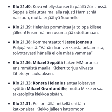
Klo 21.40:
Kova vihellyskonsertti päällä Zürichissä.
Seppälä kolauttaa mailalla rajusti Harnischiä
nassuun, mutta ei jäähyä Suomelle.
Klo 21.39:
Helenius pommittaa ja tolppa kilisee
jälleen! Ensimmäinen osuma jää odottamaan.
Klo 21.38:
Kommentaattori
Jesse Joensuu
Puljujärvestä: ”Vähän liian verkkaista pelaamista,
toivottavasti hänellä ei ole mitää vammaa”.
Klo 21.36:
Mikael Seppälä
hakee MM-uransa
ensimmäistä maalia. Kickert torjuu viivasta
lähetetyn laukauksen.
Klo 21.33:
Konsta Helenius
antaa loistavan
syötön
Mikael Granlundille
, mutta Mikke ei saa
takatolpilta kiekkoa sisään.
Klo 21.31:
Peli on tällä hetkellä erittäin
katkonaista. Kiekko jälleen katsomoon.