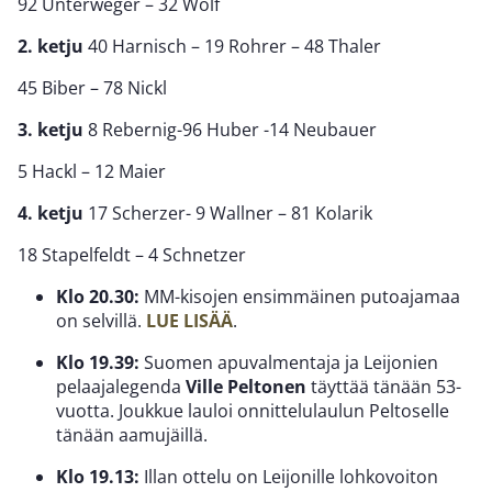
92 Unterweger – 32 Wolf
2. ketju
40 Harnisch – 19 Rohrer – 48 Thaler
45 Biber – 78 Nickl
3. ketju
8 Rebernig-96 Huber -14 Neubauer
5 Hackl – 12 Maier
4. ketju
17 Scherzer- 9 Wallner – 81 Kolarik
18 Stapelfeldt – 4 Schnetzer
Klo 20.30:
MM-kisojen ensimmäinen putoajamaa
on selvillä.
LUE LISÄÄ
.
Klo 19.39:
Suomen apuvalmentaja ja Leijonien
pelaajalegenda
Ville Peltonen
täyttää tänään 53-
vuotta. Joukkue lauloi onnittelulaulun Peltoselle
tänään aamujäillä.
Klo 19.13:
Illan ottelu on Leijonille lohkovoiton