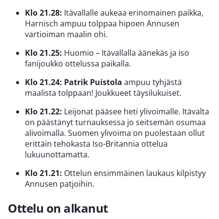
Klo 21.28:
Itävallalle aukeaa erinomainen paikka,
Harnisch ampuu tolppaa hipoen Annusen
vartioiman maalin ohi.
Klo 21.25:
Huomio – Itävallalla äänekäs ja iso
fanijoukko ottelussa paikalla.
Klo 21.24:
Patrik Puistola
ampuu tyhjästä
maalista tolppaan! Joukkueet täysilukuiset.
Klo 21.22:
Leijonat pääsee heti ylivoimalle. Itävalta
on päästänyt turnauksessa jo seitsemän osumaa
alivoimalla. Suomen ylivoima on puolestaan ollut
erittäin tehokasta Iso-Britannia ottelua
lukuunottamatta.
Klo 21.21:
Ottelun ensimmäinen laukaus kilpistyy
Annusen patjoihin.
Ottelu on alkanut