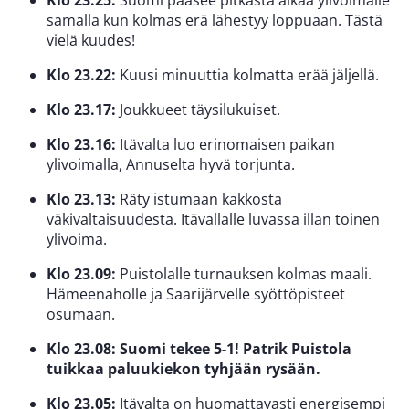
samalla kun kolmas erä lähestyy loppuaan. Tästä
vielä kuudes!
Klo 23.22:
Kuusi minuuttia kolmatta erää jäljellä.
Klo 23.17:
Joukkueet täysilukuiset.
Klo 23.16:
Itävalta luo erinomaisen paikan
ylivoimalla, Annuselta hyvä torjunta.
Klo 23.13:
Räty istumaan kakkosta
väkivaltaisuudesta. Itävallalle luvassa illan toinen
ylivoima.
Klo 23.09:
Puistolalle turnauksen kolmas maali.
Hämeenaholle ja Saarijärvelle syöttöpisteet
osumaan.
Klo 23.08: Suomi tekee 5-1! Patrik Puistola
tuikkaa paluukiekon tyhjään rysään.
Klo 23.05:
Itävalta on huomattavasti energisempi