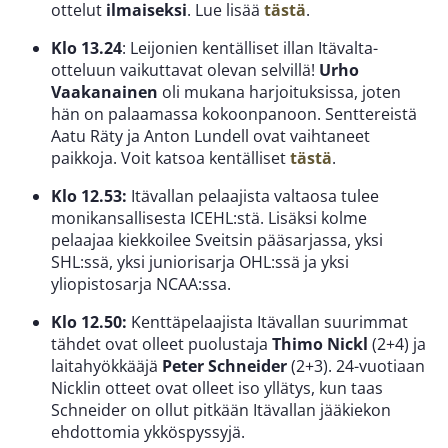
ottelut
ilmaiseksi
. Lue lisää
tästä
.
Klo 13.24
: Leijonien kentälliset illan Itävalta-
otteluun vaikuttavat olevan selvillä!
Urho
Vaakanainen
oli mukana harjoituksissa, joten
hän on palaamassa kokoonpanoon. Senttereistä
Aatu Räty ja Anton Lundell ovat vaihtaneet
paikkoja. Voit katsoa kentälliset
tästä
.
Klo 12.53:
Itävallan pelaajista valtaosa tulee
monikansallisesta ICEHL:stä. Lisäksi kolme
pelaajaa kiekkoilee Sveitsin pääsarjassa, yksi
SHL:ssä, yksi juniorisarja OHL:ssä ja yksi
yliopistosarja NCAA:ssa.
Klo 12.50:
Kenttäpelaajista Itävallan suurimmat
tähdet ovat olleet puolustaja
Thimo Nickl
(2+4) ja
laitahyökkääjä
Peter Schneider
(2+3). 24-vuotiaan
Nicklin otteet ovat olleet iso yllätys, kun taas
Schneider on ollut pitkään Itävallan jääkiekon
ehdottomia ykköspyssyjä.