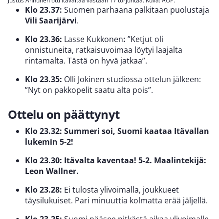
Justus Annunen otti Itävaltaa vastaan 17 torjuntaa. Kuva: AOP.
Klo 23.37:
Suomen parhaana palkitaan puolustaja
Vili Saarijärvi
.
Klo 23.36:
Lasse Kukkonen
:
”Ketjut oli
onnistuneita, ratkaisuvoimaa löytyi laajalta
rintamalta. Tästä on hyvä jatkaa”.
Klo 23.35:
Olli Jokinen studiossa ottelun jälkeen:
”Nyt on pakkopelit saatu alta pois”.
Ottelu on päättynyt
Klo 23.32: Summeri soi, Suomi kaataa Itävallan
lukemin 5-2!
Klo 23.30: Itävalta kaventaa! 5-2. Maalintekijä:
Leon Wallner.
Klo 23.28:
Ei tulosta ylivoimalla, joukkueet
täysilukuiset. Pari minuuttia kolmatta erää jäljellä.
Klo 23.25:
Suomi pääsee pitkästä aikaa ylivoimalle