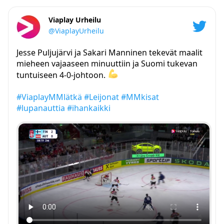
Viaplay Urheilu
@ViaplayUrheilu
Jesse Puljujärvi ja Sakari Manninen tekevät maalit
mieheen vajaaseen minuuttiin ja Suomi tukevan
tuntuiseen 4-0-johtoon.
#ViaplayMMlätkä
#Leijonat
#MMkisat
#lupanauttia
#ihankaikki