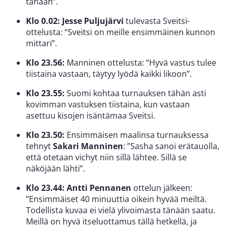
tänään”.
Klo 0.02:
Jesse Puljujärvi
tulevasta Sveitsi-
ottelusta: “Sveitsi on meille ensimmäinen kunnon
mittari”.
Klo 23.56:
Manninen ottelusta: “Hyvä vastus tulee
tiistaina vastaan, täytyy lyödä kaikki likoon”.
Klo 23.55:
Suomi kohtaa turnauksen tähän asti
kovimman vastuksen tiistaina, kun vastaan
asettuu kisojen isäntämaa Sveitsi.
Klo 23.50:
Ensimmäisen maalinsa turnauksessa
tehnyt
Sakari Manninen
: ”Sasha sanoi erätauolla,
että otetaan vichyt niin sillä lähtee. Sillä se
näköjään lähti”.
Klo 23.44:
Antti Pennanen
ottelun jälkeen:
”Ensimmäiset 40 minuuttia oikein hyvää meiltä.
Todellista kuvaa ei vielä ylivoimasta tänään saatu.
Meillä on hyvä itseluottamus tällä hetkellä, ja