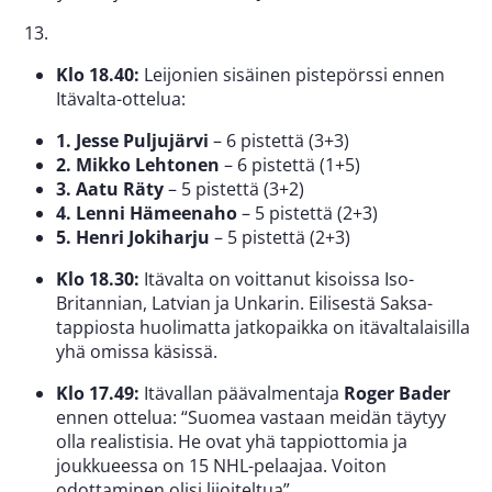
Klo 18.40:
Leijonien sisäinen pistepörssi ennen
Itävalta-ottelua:
1. Jesse Puljujärvi
– 6 pistettä (3+3)
2.
Mikko Lehtonen
– 6 pistettä (1+5)
3. Aatu Räty
– 5 pistettä (3+2)
4.
Lenni Hämeenaho
– 5 pistettä (2+3)
5. Henri Jokiharju
– 5 pistettä (2+3)
Klo 18.30:
Itävalta on voittanut kisoissa Iso-
Britannian, Latvian ja Unkarin. Eilisestä Saksa-
tappiosta huolimatta jatkopaikka on itävaltalaisilla
yhä omissa käsissä.
Klo 17.49:
Itävallan päävalmentaja
Roger Bader
ennen ottelua: “Suomea vastaan meidän täytyy
olla realistisia. He ovat yhä tappiottomia ja
joukkueessa on 15 NHL-pelaajaa. Voiton
odottaminen olisi liioiteltua”.