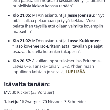
että päästäisiin nopeasti keskialueen yli ja oltaisiin
huolellisia kiekon kanssa tänään”.
Klo 21.05:
MTV:n asiantuntija
Jesse Joensuu
: ”Nyt
pitäisi alkaa pelaamaan jo tylyä kiekkoa. Voisi
pelata ihan täysillä että ollaan valmiita kovempiin
matseihin”.
Klo 21.02:
MTV:n asiantuntija
Lasse Kukkonen
:
”Taso kovenee Iso-Britanniasta. Itävallan pelaajat
osaavat luistella kuitenkin takaperin”.
Klo 20.57:
Alkuillan lopputulokset: Iso Britannia–
Latvia 0–6, Tanska–Italia vl. 3–2. Yhden maan
lopullinen kohtalo jo selvillä,
LUE LISÄÄ
.
Itävalta tänään:
MV: 30 Kickert (33 Vorauer)
1. ketju
16 Zwerger- 70 Nissner -3 Schneider