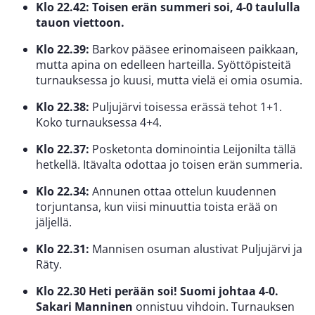
Klo 22.42: Toisen erän summeri soi, 4-0 taululla
tauon viettoon.
Klo 22.39:
Barkov pääsee erinomaiseen paikkaan,
mutta apina on edelleen harteilla. Syöttöpisteitä
turnauksessa jo kuusi, mutta vielä ei omia osumia.
Klo 22.38:
Puljujärvi toisessa erässä tehot 1+1.
Koko turnauksessa 4+4.
Klo 22.37:
Posketonta dominointia Leijonilta tällä
hetkellä. Itävalta odottaa jo toisen erän summeria.
Klo 22.34:
Annunen ottaa ottelun kuudennen
torjuntansa, kun viisi minuuttia toista erää on
jäljellä.
Klo 22.31:
Mannisen osuman alustivat Puljujärvi ja
Räty.
Klo 22.30 Heti perään soi! Suomi johtaa 4-0.
Sakari Manninen
onnistuu vihdoin. Turnauksen