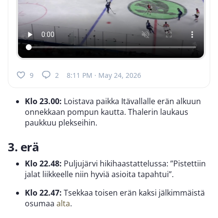
9
2
8:11 PM · May 24, 2026
Klo 23.00:
Loistava paikka Itävallalle erän alkuun
onnekkaan pompun kautta. Thalerin laukaus
paukkuu plekseihin.
3. erä
Klo 22.48:
Puljujärvi hikihaastattelussa: ”Pistettiin
jalat liikkeelle niin hyviä asioita tapahtui”.
Klo 22.47:
Tsekkaa toisen erän kaksi jälkimmäistä
osumaa
alta
.