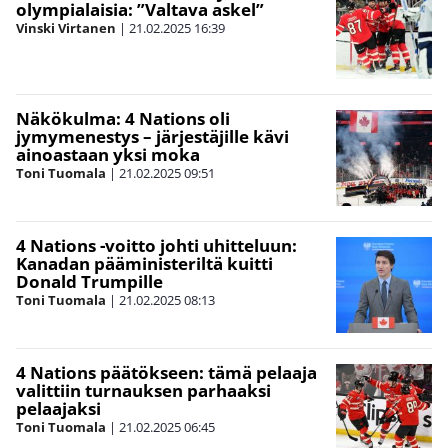
olympialaisia: ”Valtava askel”
Vinski Virtanen
|
21.02.2025
16:39
Näkökulma: 4 Nations oli
jymymenestys – järjestäjille kävi
ainoastaan yksi moka
Toni Tuomala
|
21.02.2025
09:51
4 Nations -voitto johti uhitteluun:
Kanadan pääministeriltä kuitti
Donald Trumpille
Toni Tuomala
|
21.02.2025
08:13
4 Nations päätökseen: tämä pelaaja
valittiin turnauksen parhaaksi
pelaajaksi
Toni Tuomala
|
21.02.2025
06:45