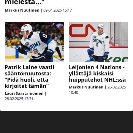
mielestä…”
Markus Nuutinen
|
09.04.2026
15:17
Patrik Laine vaatii
Leijonien 4 Nations -
sääntömuutosta:
yllättäjä kiskaisi
”Pidä huoli, että
huipputehot NHL:ssä
kirjoitat tämän”
Markus Nuutinen
|
26.02.2025
10:40
Lauri Saastamoinen
|
28.02.2025
13:31