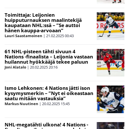
Toimittaja: Leijonien
huipputurnauksen maalintekijä
kaupataan NHL:ssä – ”Se auttoi
hänen kauppa-arvoaan”
Lauri Saastamoinen
|
21.02.2025
00:43
61 NHL-pisteen tähti sivuun 4
Nations -finaalista – Leijonia vastaan
huilannut hyökkääjä tekee paluun
Joni Alatalo
|
20.02.2025
20:16
Ismo Lehkonen: 4 Nations jätti ison
kysymysmerkin – ”Nyt ei oikeastaan
saatu mitään vastauksia”
Markus Nuutinen
|
20.02.2025
15:45
NHL-megatähti ulkona! 4 Nations -