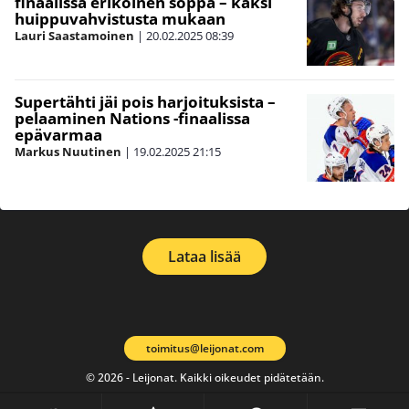
finaalissa erikoinen soppa – kaksi
huippuvahvistusta mukaan
Lauri Saastamoinen
|
20.02.2025
08:39
Supertähti jäi pois harjoituksista –
pelaaminen Nations -finaalissa
epävarmaa
Markus Nuutinen
|
19.02.2025
21:15
Lataa lisää
toimitus@leijonat.com
© 2026 - Leijonat. Kaikki oikeudet pidätetään.