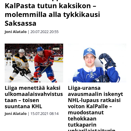
KalPasta tutun kaksikon –
molemmilla alla tykkikausi
Saksassa
Joni Alatalo
|
20.07.2022
20:55
Liiga menettää kaksi
Liiga-uransa
ulkomaalaisvahvistus
avausmaalin iskenyt
taan – toisen
NHL-lupaus ratkaisi
suuntana KHL
voiton KalPalle –
muodostanut
Joni Alatalo
|
15.07.2021
08:14
tehokkaan
tutkaparin
unkarilaistaiturin