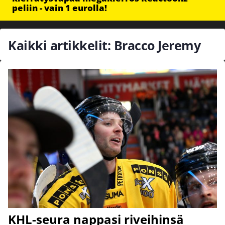
peliin - vain 1 eurolla!
Kaikki artikkelit: Bracco Jeremy
KHL-seura nappasi riveihinsä