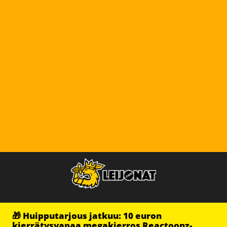
🎁 Huipputarjous jatkuu: 10 euron
kierrätysvapaa megakierros Reactoonz-