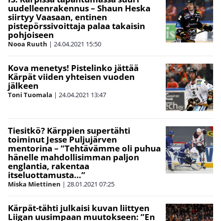
uudelleenrakennus – Shaun Heska
siirtyy Vaasaan, entinen
pistepörssivoittaja palaa takaisin
pohjoiseen
Nooa Ruuth
|
24.04.2021
15:50
Kova menetys! Pistelinko jättää
Kärpät viiden yhteisen vuoden
jälkeen
Toni Tuomala
|
24.04.2021
13:47
Tiesitkö? Kärppien supertähti
toiminut Jesse Puljujärven
mentorina – ”Tehtävämme oli puhua
hänelle mahdollisimman paljon
englantia, rakentaa
itseluottamusta…”
Miska Miettinen
|
28.01.2021
07:25
Kärpät-tähti julkaisi kuvan liittyen
Liigan uusimpaan muutokseen: ”En