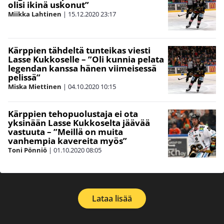
olisi ikinä uskonut”
Miikka Lahtinen
|
15.12.2020
23:17
Kärppien tähdeltä tunteikas viesti
Lasse Kukkoselle – ”Oli kunnia pelata
legendan kanssa hänen viimeisessä
pelissä”
Miska Miettinen
|
04.10.2020
10:15
Kärppien tehopuolustaja ei ota
yksinään Lasse Kukkoselta jäävää
vastuuta – ”Meillä on muita
vanhempia kavereita myös”
Toni Pönniö
|
01.10.2020
08:05
Lataa lisää