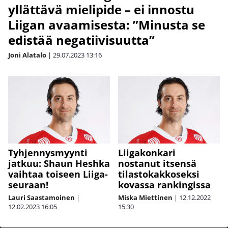
yllättävä mielipide – ei innostu
Liigan avaamisesta: ”Minusta se
edistää negatiivisuutta”
Joni Alatalo
|
29.07.2023
13:16
Tyhjennysmyynti
Liigakonkari
jatkuu: Shaun Heshka
nostanut itsensä
vaihtaa toiseen Liiga-
tilastokakkoseksi
seuraan!
kovassa rankingissa
Lauri Saastamoinen
|
Miska Miettinen
|
12.12.2022
12.02.2023
16:05
15:30