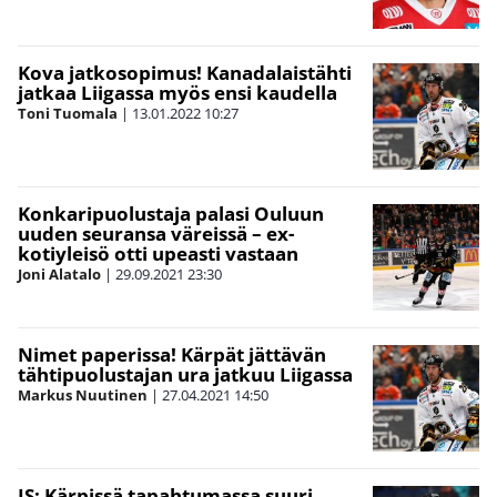
Kova jatkosopimus! Kanadalaistähti
jatkaa Liigassa myös ensi kaudella
Toni Tuomala
|
13.01.2022
10:27
Konkaripuolustaja palasi Ouluun
uuden seuransa väreissä – ex-
kotiyleisö otti upeasti vastaan
Joni Alatalo
|
29.09.2021
23:30
Nimet paperissa! Kärpät jättävän
tähtipuolustajan ura jatkuu Liigassa
Markus Nuutinen
|
27.04.2021
14:50
IS: Kärpissä tapahtumassa suuri