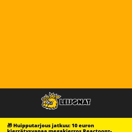
🎁 Huipputarjous jatkuu: 10 euron
kierrätysvapaa megakierros Reactoonz-