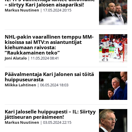
– siirtyy Kari Jalosen aisapariksi!
Markus Nuutinen
|
17.05.2024
20:15
NHL-pakin vaarallinen temppu MM-
kisoissa sai MTV:n asiantuntijat
kiehumaan raivosta:
”Raukkamainen teko”
Joni Alatalo
|
11.05.2024
08:41
Päävalmentaja Kari Jalonen sai töitä
huippuseurasta
Miikka Lahtinen
|
06.05.2024
18:03
Kari Jaloselle huippupesti – IL: Siirtyy
jättiseuran peräsimeen!
Markus Nuutinen
|
03.05.2024
22:15