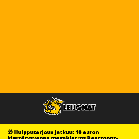
🎁 Huipputarjous jatkuu: 10 euron
kierrätysvapaa megakierros Reactoonz-