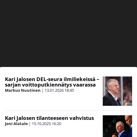
Kari Jalosen DEL-seura ilmiliekeissä –
sarjan voittoputkiennätys vaarassa
Markus Nuutinen
|
13.01.2026
18:45
Kari Jalosen tilanteeseen vahvistus
Joni Alatalo
|
15.10.2025
16:20