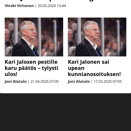
Vinski Virtanen
|
20.05.2026
13:44
Kari Jalosen pestille
Kari Jalonen sai
karu päätös – tylysti
upean
ulos!
kunnianosoituksen!
Joni Alatalo
|
21.04.2026
07:00
Joni Alatalo
|
17.03.2026
07:05