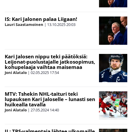
IS: Kari Jalonen palaa Liigaan!
Lauri Saastamoinen
|
13.10.2025
20:03
Kari Jalosen nippu teki päätöksiä:
Leijonat-puolustajalle jatkosopimus,
kohupelaaja vaihtaa maisemaa
Joni Alatalo
|
02.05.2025
17:54
MTV: Tshekin NHL-taituri teki
lupauksen Kari Jaloselle – lunasti sen
huikealla tavalla
Joni Alatalo
|
27.05.2024
14:40
IL: TPS-valmentaja lähtee ulkomaille