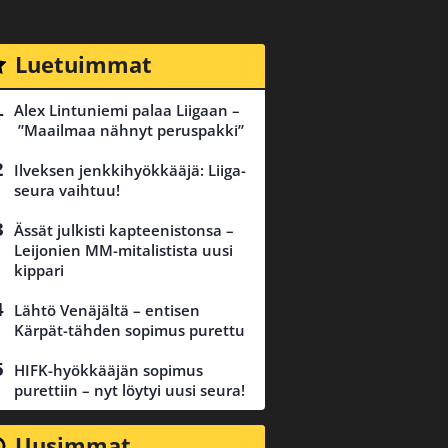
Luetuimmat
Alex Lintuniemi palaa Liigaan –
”Maailmaa nähnyt peruspakki”
Ilveksen jenkkihyökkääjä: Liiga-
seura vaihtuu!
Ässät julkisti kapteenistonsa –
Leijonien MM-mitalistista uusi
kippari
Lähtö Venäjältä – entisen
Kärpät-tähden sopimus purettu
HIFK-hyökkääjän sopimus
purettiin – nyt löytyi uusi seura!
Uusimmat