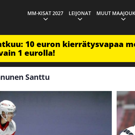
MM-KISAT 2027
LEIJONAT
MUUT MAAJOUK
jatkuu: 10 euron kierrätysvapaa m
vain 1 eurolla!
innunen Santtu