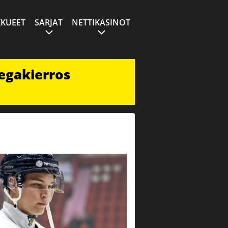
KUEET
SARJAT
NETTIKASINOT
egakierros