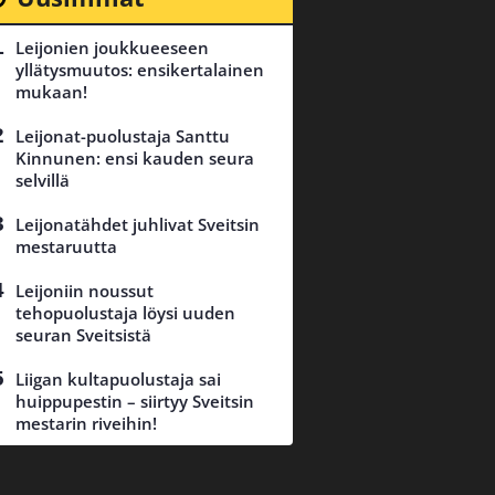
Leijonien joukkueeseen
yllätysmuutos: ensikertalainen
mukaan!
Leijonat-puolustaja Santtu
Kinnunen: ensi kauden seura
selvillä
Leijonatähdet juhlivat Sveitsin
mestaruutta
Leijoniin noussut
tehopuolustaja löysi uuden
seuran Sveitsistä
Liigan kultapuolustaja sai
huippupestin – siirtyy Sveitsin
mestarin riveihin!