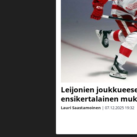
Leijonien joukkuees
ensikertalainen mu
Lauri Saastamoinen
|
07.12.2025
19:32