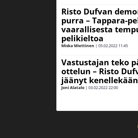
Risto Dufvan demon
purra – Tappara-pe
vaarallisesta temp
pelikieltoa
Miska Miettinen
|
05.02.2022
11:45
Vastustajan teko p
ottelun – Risto Duf
jäänyt kenellekään
Joni Alatalo
|
03.02.2022
22:00