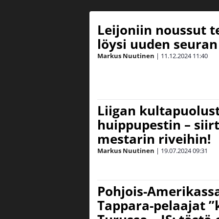
Leijoniin noussut 
löysi uuden seuran 
Markus Nuutinen
|
11.12.2024
11:40
Liigan kultapuolust
huippupestin – siir
mestarin riveihin!
Markus Nuutinen
|
19.07.2024
09:31
Pohjois-Amerikassa
Tappara-pelaajat ”