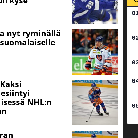
oli kyse
aa nyt ryminällä
 suomalaiselle
 Kaksi
esiintyi
isessä NHL:n
an
ran