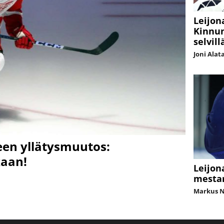
Leijon
Kinnun
selvill
Joni Alat
een yllätysmuutos:
kaan!
Leijon
mesta
Markus 