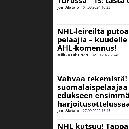
Turussa – IS: tästä 
Joni Alatalo
|
04.03.2024
10:23
NHL-leireiltä puto
pelaajia – kuudelle
AHL-komennus!
Miikka Lahtinen
|
02.10.2022
23:40
Vahvaa tekemistä!
suomalaispelaajaa 
edukseen ensimmä
harjoitusottelussa
Joni Alatalo
|
27.09.2022
16:45
NHL kutsuu! Tappa