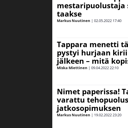
mestaripuolustaja 
taakse
Markus Nuutinen
|
02.05.2022
17:40
Tappara menetti tä
pystyi hurjaan kiri
jälkeen – mitä kopi
Miska Miettinen
|
09.04.2022
22:10
Nimet paperissa! 
varattu tehopuolus
jatkosopimuksen
Markus Nuutinen
|
19.02.2022
23:20