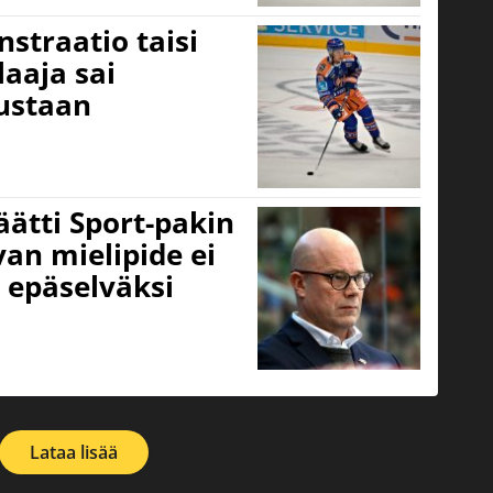
straatio taisi
laaja sai
ustaan
äätti Sport-pakin
van mielipide ei
 epäselväksi
Lataa lisää