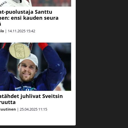
at-puolustaja Santtu
en: ensi kauden seura
ä
alo
|
14.11.2025
15:42
atähdet juhlivat Sveitsin
ruutta
Nuutinen
|
25.04.2025
11:15