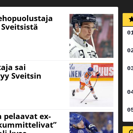
tehopuolustaja
Sveitsistä
aja sai
tyy Sveitsin
 pelaavat ex-
kummittelivat”