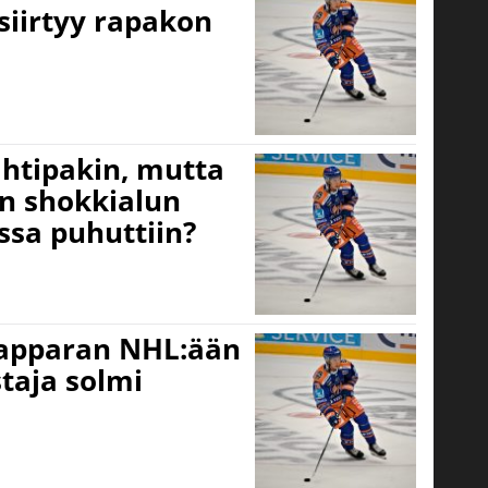
siirtyy rapakon
htipakin, mutta
in shokkialun
ssa puhuttiin?
Tapparan NHL:ään
taja solmi