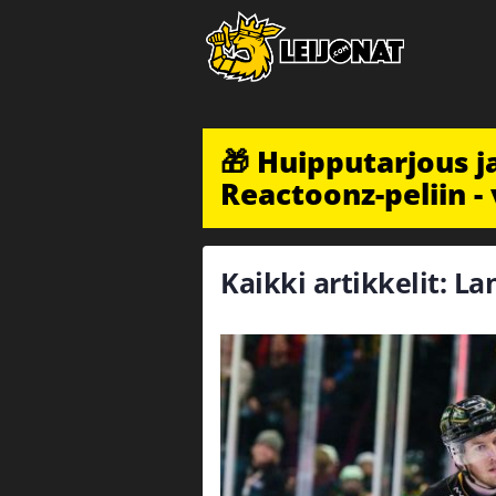
🎁 Huipputarjous 
Reactoonz-peliin - 
Kaikki artikkelit: La