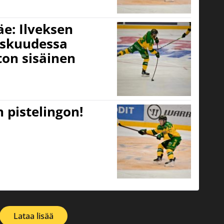
äe: Ilveksen
eskuudessa
on sisäinen
n pistelingon!
Lataa lisää