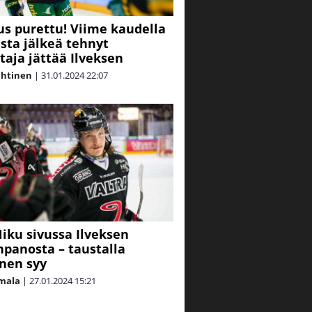
s purettu! Viime kaudella
sta jälkeä tehnyt
taja jättää Ilveksen
ahtinen
|
31.01.2024
22:07
iku sivussa Ilveksen
panosta – taustalla
inen syy
mala
|
27.01.2024
15:21