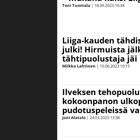
Toni Tuomala
|
18.09.2023
10:34
Liiga-kauden tähdi
julki! Hirmuista jä
tähtipuolustaja jäi
Miikka Lahtinen
|
10.06.2023
10:15
Ilveksen tehopuolus
kokoonpanon ulkopu
pudotuspeleissä va
Joni Alatalo
|
24.03.2023
13:38