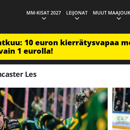
MM-KISAT 2027
LEIJONAT
MUUT MAAJOUK
jatkuu: 10 euron kierrätysvapaa m
vain 1 eurolla!
ncaster Les