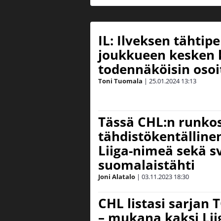
IL: Ilveksen tähtip
joukkueen kesken 
todennäköisin osoi
Toni Tuomala
|
25.01.2024
13:13
Tässä CHL:n runko
tähdistökentälline
Liiga-nimeä sekä sv
suomalaistähti
Joni Alatalo
|
03.11.2023
18:30
CHL listasi sarjan 
– mukana kaksi Lii