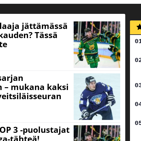
elaaja jättämässä
kauden? Tässä
te
sarjan
n – mukana kaksi
eitsiläisseuran
TOP 3 -puolustajat
ga-tähteä!