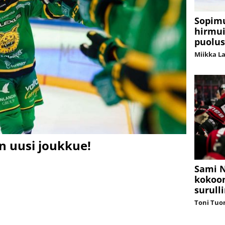
Sopimu
hirmui
puolus
Miikka L
n uusi joukkue!
Sami N
kokoon
surull
Toni Tuo