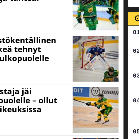
stökentällinen
lkeä tehnyt
 ulkopuolelle
taja jäi
olelle – ollut
ikeuksissa