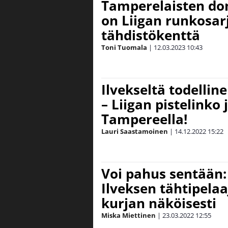
Tamperelaisten dom
on Liigan runkosar
tähdistökenttä
Toni Tuomala
|
12.03.2023
10:43
Ilvekseltä todellin
– Liigan pistelinko
Tampereella!
Lauri Saastamoinen
|
14.12.2022
15:22
Voi pahus sentään: 
Ilveksen tähtipela
kurjan näköisesti
Miska Miettinen
|
23.03.2022
12:55