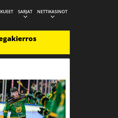
KUEET
SARJAT
NETTIKASINOT
egakierros