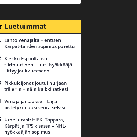
Luetuimmat
Lähtö Venäjältä – entisen
Kärpät-tähden sopimus purettu
Kiekko-Espoolta iso
siirtouutinen – uusi hyökkääjä
liittyy joukkueeseen
Pikkuleijonat joutui hurjaan
trilleriin – näin kaikki ratkesi
Venäjä jäi taakse – Liiga-
pistetykin uusi seura selvisi
Urheilucast: HIFK, Tappara,
Kärpät ja TPS kisassa – NHL-
hyökkääjän sopimus