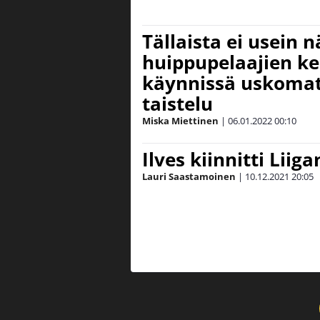
Tällaista ei usein n
huippupelaajien k
käynnissä uskomat
taistelu
Miska Miettinen
|
06.01.2022
00:10
Ilves kiinnitti Liiga
Lauri Saastamoinen
|
10.12.2021
20:05