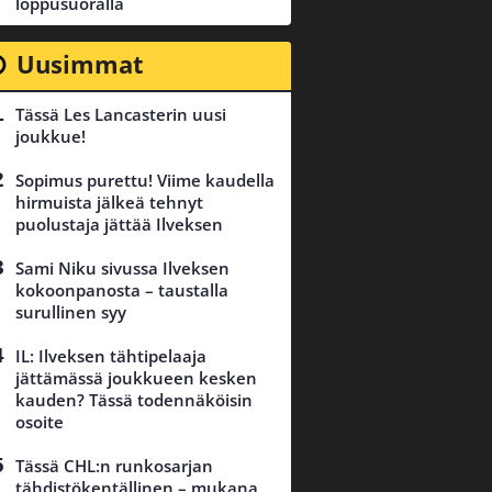
loppusuoralla
Uusimmat
Tässä Les Lancasterin uusi
joukkue!
Sopimus purettu! Viime kaudella
hirmuista jälkeä tehnyt
puolustaja jättää Ilveksen
Sami Niku sivussa Ilveksen
kokoonpanosta – taustalla
surullinen syy
IL: Ilveksen tähtipelaaja
jättämässä joukkueen kesken
kauden? Tässä todennäköisin
osoite
Tässä CHL:n runkosarjan
tähdistökentällinen – mukana