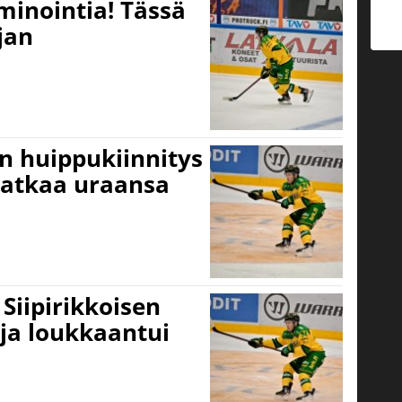
inointia! Tässä
jan
en huippukiinnitys
 jatkaa uraansa
Siipirikkoisen
aja loukkaantui