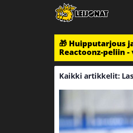
🎁 Huipputarjous 
Reactoonz-peliin - 
Kaikki artikkelit: Las