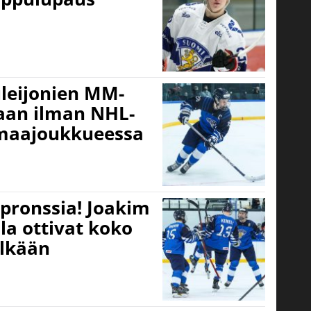
leijonien MM-
naan ilman NHL-
 maajoukkueessa
-pronssia! Joakim
ila ottivat koko
lkään