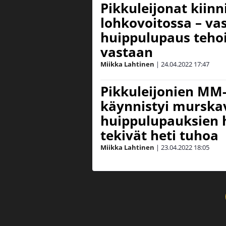
Pikkuleijonat kiin
lohkovoitossa – va
huippulupaus tehoi
vastaan
Miikka Lahtinen
|
24.04.2022
17:47
Pikkuleijonien MM
käynnistyi murskav
huippulupauksien 
tekivät heti tuhoa
Miikka Lahtinen
|
23.04.2022
18:05