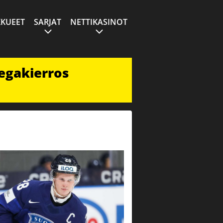
KUEET
SARJAT
NETTIKASINOT
egakierros