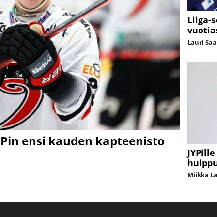
Liiga-s
vuotia
Lauri Sa
JYPin ensi kauden kapteenisto
JYPill
huippu
Miikka L