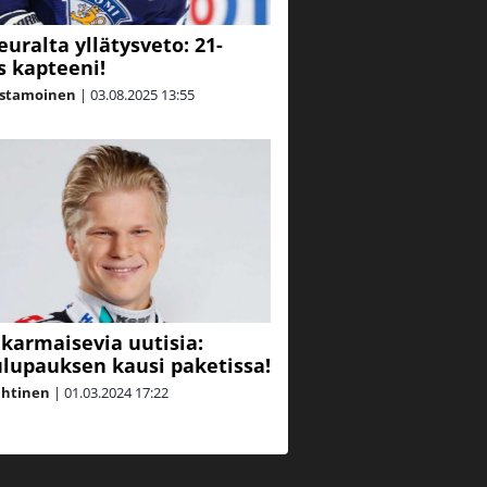
euralta yllätysveto: 21-
s kapteeni!
astamoinen
|
03.08.2025
13:55
e karmaisevia uutisia:
lupauksen kausi paketissa!
ahtinen
|
01.03.2024
17:22