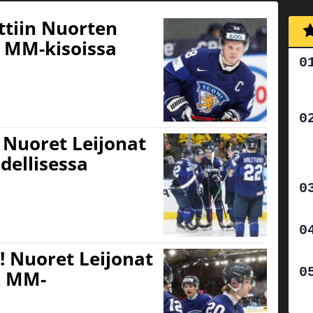
ttiin Nuorten
i MM-kisoissa
 Nuoret Leijonat
dellisessa
e! Nuoret Leijonat
a MM-