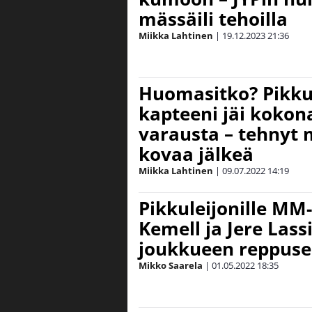
mässäili tehoilla
Miikka Lahtinen
|
19.12.2023
21:36
Huomasitko? Pikku
kapteeni jäi koko
varausta – tehnyt
kovaa jälkeä
Miikka Lahtinen
|
09.07.2022
14:19
Pikkuleijonille MM
Kemell ja Jere Lass
joukkueen reppuse
Mikko Saarela
|
01.05.2022
18:35