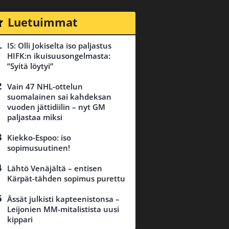
Luetuimmat
IS: Olli Jokiselta iso paljastus
HIFK:n ikuisuusongelmasta:
”Syitä löytyi”
Vain 47 NHL-ottelun
suomalainen sai kahdeksan
vuoden jättidiilin – nyt GM
paljastaa miksi
Kiekko-Espoo: iso
sopimusuutinen!
Lähtö Venäjältä – entisen
Kärpät-tähden sopimus purettu
Ässät julkisti kapteenistonsa –
Leijonien MM-mitalistista uusi
kippari