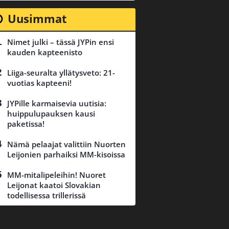
Uusimmat
Nimet julki – tässä JYPin ensi
kauden kapteenisto
Liiga-seuralta yllätysveto: 21-
vuotias kapteeni!
JYPille karmaisevia uutisia:
huippulupauksen kausi
paketissa!
Nämä pelaajat valittiin Nuorten
Leijonien parhaiksi MM-kisoissa
MM-mitalipeleihin! Nuoret
Leijonat kaatoi Slovakian
todellisessa trillerissä