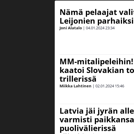
Nämä pelaajat vali
Leijonien parhaiks
Joni Alatalo
|
04.01.2024
23:34
MM-mitalipeleihin!
kaatoi Slovakian to
trillerissä
Miikka Lahtinen
|
02.01.2024
15:46
Latvia jäi jyrän all
varmisti paikkans
puolivälierissä