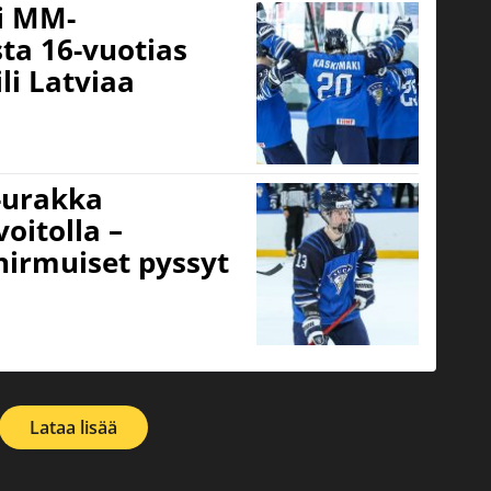
ni MM-
sta 16-vuotias
li Latviaa
-urakka
oitolla –
hirmuiset pyssyt
Lataa lisää