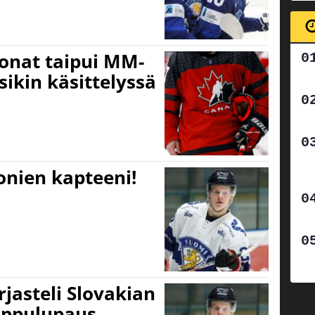
jonat taipui MM-
ikin käsittelyssä
onien kapteeni!
jasteli Slovakian
ippulupaus