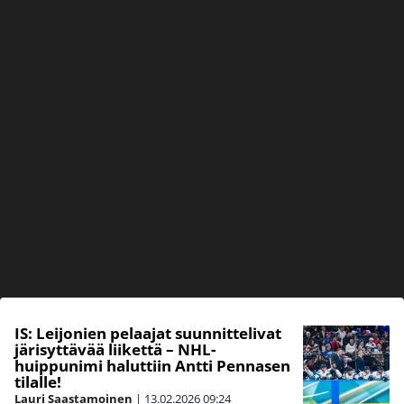
IS: Leijonien pelaajat suunnittelivat
järisyttävää liikettä – NHL-
huippunimi haluttiin Antti Pennasen
tilalle!
Lauri Saastamoinen
|
13.02.2026
09:24