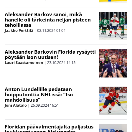
Aleksander Barkov sanoi, mikä
hänelle oli tärkeintä neljän pisteen
tehoillassa
Jaakko Perttilä
|
02.11.2024
01:04
Aleksander Barkovin Florida rysäytti
pöytään ison uutisen!
Lauri Saastamoinen
|
23.10.2024
14:15
Anton Lundellille pedataan
huipputonttia NHL:ssä: ”Iso
mahdollisuus”
Joni Alatalo
|
26.09.2024
16:51
Floridan päävalmentajalta paljastus
loukkaantuneen Aleksander