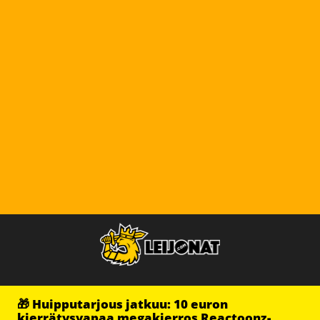
🎁 Huipputarjous jatkuu: 10 euron
kierrätysvapaa megakierros Reactoonz-