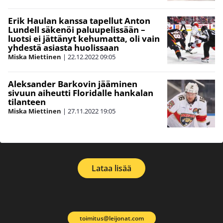
Erik Haulan kanssa tapellut Anton
Lundell säkenöi paluupelissään –
luotsi ei jättänyt kehumatta, oli vain
yhdestä asiasta huolissaan
Miska Miettinen
|
22.12.2022
09:05
Aleksander Barkovin jääminen
sivuun aiheutti Floridalle hankalan
tilanteen
Miska Miettinen
|
27.11.2022
19:05
Lataa lisää
toimitus@leijonat.com