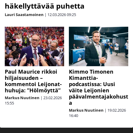
häkellyttävää puhetta
Lauri Saastamoinen
|
12.03.2026
09:25
Paul Maurice rikkoi
Kimmo Timonen
hiljaisuuden –
Kimanttia-
kommentoi Leijonat-
podcastissa: Uusi
huhuja: ”Hölmöyttä”
väite Leijonien
päävalmentajakohust
Markus Nuutinen
|
23.02.2026
a
15:55
Markus Nuutinen
|
19.02.2026
16:40