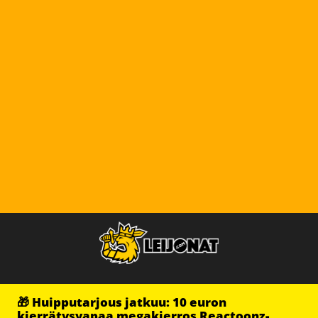
🎁 Huipputarjous jatkuu: 10 euron
kierrätysvapaa megakierros Reactoonz-