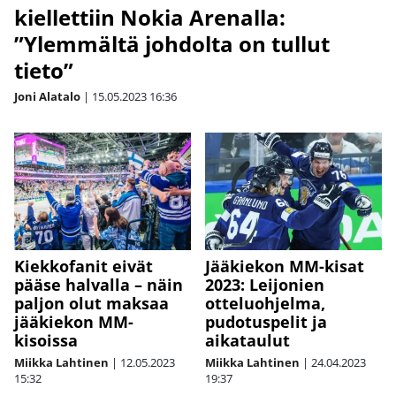
kiellettiin Nokia Arenalla:
”Ylemmältä johdolta on tullut
tieto”
Joni Alatalo
|
15.05.2023
16:36
Kiekkofanit eivät
Jääkiekon MM-kisat
pääse halvalla – näin
2023: Leijonien
paljon olut maksaa
otteluohjelma,
jääkiekon MM-
pudotuspelit ja
kisoissa
aikataulut
Miikka Lahtinen
|
12.05.2023
Miikka Lahtinen
|
24.04.2023
15:32
19:37