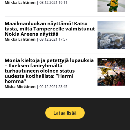
Miikka Lahtinen
|
03.12.2021
19:11
Maailmanluokan näyttämö! Katso
tästä, miltä Tampereelle valmistunut
Nokia Areena näyttää
Miikka Lahtinen
|
03.12.2021
17:57
Monia kieltoja ja petettyjä lupauksia
– Ilveksen faniryhmältä
turhautuneen oloinen status
uudesta kotihallista: ”Harmi
homma”
Miska Miettinen
|
02.12.2021
23:45
Lataa lisää