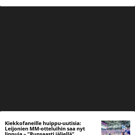
Kiekkofaneille huippu-uutisia:
Leijonien MM-otteluihin saa nyt
lippuja – ”Runsaasti jäljellä”