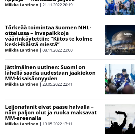
Miikka Lahtinen
|
21.11.2022
20:19
Törkeää toimintaa Suomen NHL-
ottelussa – invapaikkoja
väärinkäytettiin: ”Kiitos te kolme
keski-ikäistä miestä”
Miikka Lahtinen
|
08.11.2022
23:00
Jättimäinen uutinen: Suomi on
lähellä saada uudestaan jääkiekon
MM-kisaisännyyden
Miikka Lahtinen
|
23.05.2022
22:41
Leijonafanit eivät pääse halvalla –
näin paljon olut ja ruoka maksavat
MM-areenalla
Miikka Lahtinen
|
13.05.2022
17:11