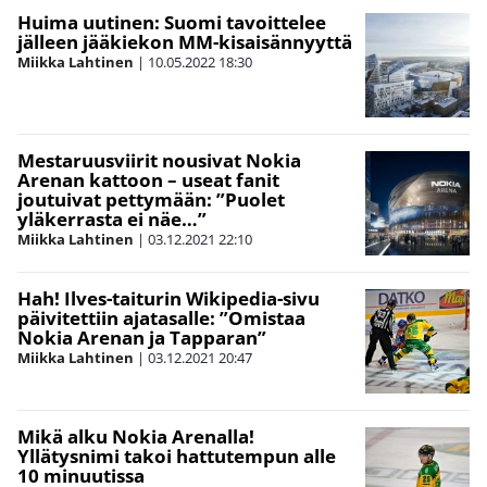
Huima uutinen: Suomi tavoittelee
jälleen jääkiekon MM-kisaisännyyttä
Miikka Lahtinen
|
10.05.2022
18:30
Mestaruusviirit nousivat Nokia
Arenan kattoon – useat fanit
joutuivat pettymään: ”Puolet
yläkerrasta ei näe…”
Miikka Lahtinen
|
03.12.2021
22:10
Hah! Ilves-taiturin Wikipedia-sivu
päivitettiin ajatasalle: ”Omistaa
Nokia Arenan ja Tapparan”
Miikka Lahtinen
|
03.12.2021
20:47
Mikä alku Nokia Arenalla!
Yllätysnimi takoi hattutempun alle
10 minuutissa