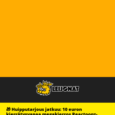
🎁 Huipputarjous jatkuu: 10 euron
kierrätysvapaa megakierros Reactoonz-