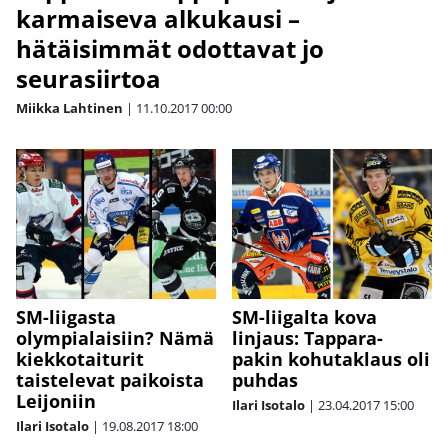
karmaiseva alkukausi –
hätäisimmät odottavat jo
seurasiirtoa
Miikka Lahtinen
|
11.10.2017
00:00
SM-liigasta
SM-liigalta kova
olympialaisiin? Nämä
linjaus: Tappara-
kiekkotaiturit
pakin kohutaklaus oli
taistelevat paikoista
puhdas
Leijoniin
Ilari Isotalo
|
23.04.2017
15:00
Ilari Isotalo
|
19.08.2017
18:00