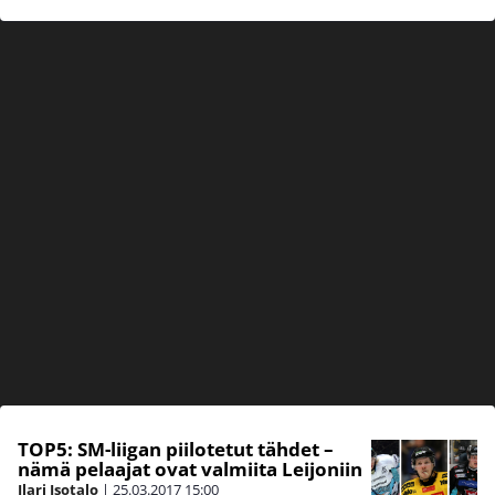
TOP5: SM-liigan piilotetut tähdet –
nämä pelaajat ovat valmiita Leijoniin
Ilari Isotalo
|
25.03.2017
15:00