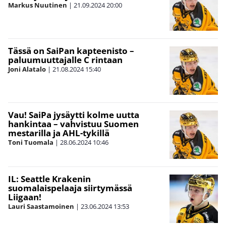
Markus Nuutinen
|
21.09.2024
20:00
Tässä on SaiPan kapteenisto –
paluumuuttajalle C rintaan
Joni Alatalo
|
21.08.2024
15:40
Vau! SaiPa jysäytti kolme uutta
hankintaa – vahvistuu Suomen
mestarilla ja AHL-tykillä
Toni Tuomala
|
28.06.2024
10:46
IL: Seattle Krakenin
suomalaispelaaja siirtymässä
Liigaan!
Lauri Saastamoinen
|
23.06.2024
13:53