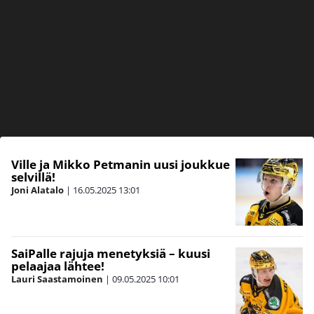
Ville ja Mikko Petmanin uusi joukkue
selvillä!
Joni Alatalo
|
16.05.2025
13:01
SaiPalle rajuja menetyksiä – kuusi
pelaajaa lähtee!
Lauri Saastamoinen
|
09.05.2025
10:01