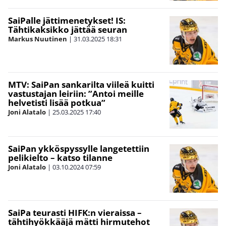
SaiPalle jättimenetykset! IS:
Tähtikaksikko jättää seuran
Markus Nuutinen
|
31.03.2025
18:31
MTV: SaiPan sankarilta viileä kuitti
vastustajan leiriin: ”Antoi meille
helvetisti lisää potkua”
Joni Alatalo
|
25.03.2025
17:40
SaiPan ykköspyssylle langetettiin
pelikielto – katso tilanne
Joni Alatalo
|
03.10.2024
07:59
SaiPa teurasti HIFK:n vieraissa –
tähtihyökkääjä mätti hirmutehot