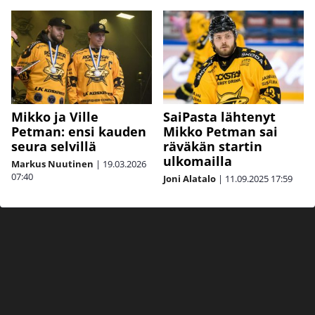
Mikko ja Ville
SaiPasta lähtenyt
Petman: ensi kauden
Mikko Petman sai
seura selvillä
räväkän startin
ulkomailla
Markus Nuutinen
|
19.03.2026
07:40
Joni Alatalo
|
11.09.2025
17:59