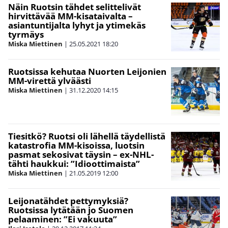
Näin Ruotsin tähdet selittelivät
hirvittävää MM-kisataivalta –
asiantuntijalta lyhyt ja ytimekäs
tyrmäys
Miska Miettinen
|
25.05.2021
18:20
Ruotsissa kehutaa Nuorten Leijonien
MM-virettä ylväästi
Miska Miettinen
|
31.12.2020
14:15
Tiesitkö? Ruotsi oli lähellä täydellistä
katastrofia MM-kisoissa, luotsin
pasmat sekosivat täysin – ex-NHL-
tähti haukkui: ”Idioottimaista”
Miska Miettinen
|
21.05.2019
12:00
Leijonatähdet pettymyksiä?
Ruotsissa lytätään jo Suomen
pelaaminen: ”Ei vakuuta”