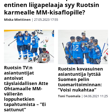
entinen liigapelaaja syy Ruotsin
karmealle MM-kisaflopille?
Miska Miettinen
|
27.05.2023
17:55
Ruotsin TV:n
Ruotsin kovasuinen
asiantuntijat
asiantuntija lyttää
antoivat
Suomen pelin
täyslaidallisen Atte
tuomaritoiminnan:
Ohtamaalle MM-
”Voisi nukahtaa”
välierän
Toni Tuomala
|
04.06.2021
11:25
loppuhetkien
tapahtumista – ”Ei
sattunut”