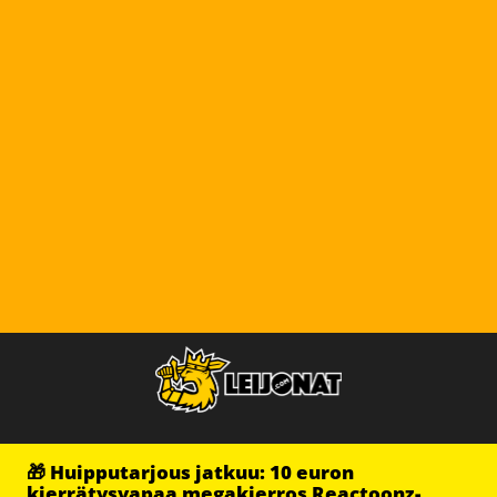
🎁 Huipputarjous jatkuu: 10 euron
kierrätysvapaa megakierros Reactoonz-