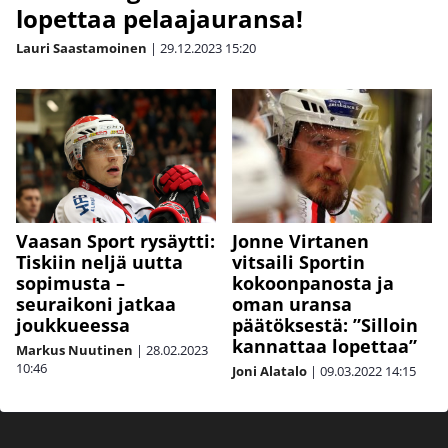
lopettaa pelaajauransa!
Lauri Saastamoinen
|
29.12.2023
15:20
Vaasan Sport rysäytti:
Jonne Virtanen
Tiskiin neljä uutta
vitsaili Sportin
sopimusta –
kokoonpanosta ja
seuraikoni jatkaa
oman uransa
joukkueessa
päätöksestä: ”Silloin
kannattaa lopettaa”
Markus Nuutinen
|
28.02.2023
10:46
Joni Alatalo
|
09.03.2022
14:15