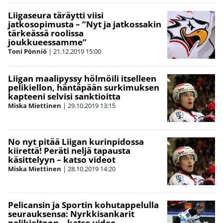
Liigaseura täräytti viisi
jatkosopimusta – ”Nyt ja jatkossakin
tärkeässä roolissa
joukkueessamme”
Toni Pönniö
|
21.12.2019
15:00
Liigan maalipyssy hölmöili itselleen
pelikiellon, häntäpään surkimuksen
kapteeni selvisi sanktioitta
Miska Miettinen
|
29.10.2019
13:15
No nyt pitää Liigan kurinpidossa
kiirettä! Peräti neljä tapausta
käsittelyyn – katso videot
Miska Miettinen
|
28.10.2019
14:20
Pelicansin ja Sportin kohutappelulla
seurauksensa: Nyrkkisankarit
pelikieltoon – katso video