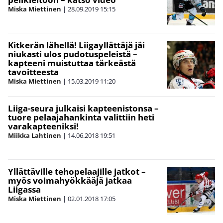
Miska Miettinen
|
28.09.2019
15:15
Kitkerän lähellä! Liigayllättäjä jäi
niukasti ulos pudotuspeleistä –
kapteeni muistuttaa tärkeästä
tavoitteesta
Miska Miettinen
|
15.03.2019
11:20
Liiga-seura julkaisi kapteenistonsa –
tuore pelaajahankinta valittiin heti
varakapteeniksi!
Miikka Lahtinen
|
14.06.2018
19:51
Yllättäville tehopelaajille jatkot –
myös voimahyökkääjä jatkaa
Liigassa
Miska Miettinen
|
02.01.2018
17:05