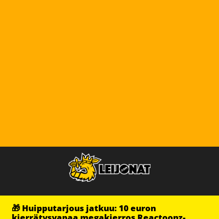
🎁 Huipputarjous jatkuu: 10 euron
kierrätysvapaa megakierros Reactoonz-