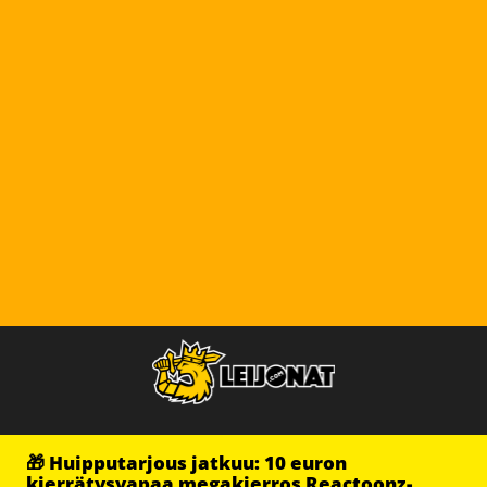
🎁 Huipputarjous jatkuu: 10 euron
kierrätysvapaa megakierros Reactoonz-