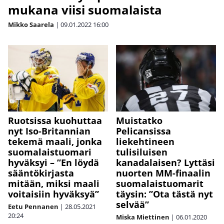
mukana viisi suomalaista
Mikko Saarela
|
09.01.2022
16:00
Ruotsissa kuohuttaa
Muistatko
nyt Iso-Britannian
Pelicansissa
tekemä maali, jonka
liekehtineen
suomalaistuomari
tulisiluisen
hyväksyi – ”En löydä
kanadalaisen? Lyttäsi
sääntökirjasta
nuorten MM-finaalin
mitään, miksi maali
suomalaistuomarit
voitaisiin hyväksyä”
täysin: ”Ota tästä nyt
selvää”
Eetu Pennanen
|
28.05.2021
20:24
Miska Miettinen
|
06.01.2020