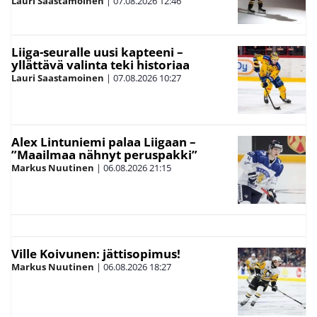
Lauri Saastamoinen
|
07.08.2026
12:46
Liiga-seuralle uusi kapteeni –
yllättävä valinta teki historiaa
Lauri Saastamoinen
|
07.08.2026
10:27
Alex Lintuniemi palaa Liigaan –
”Maailmaa nähnyt peruspakki”
Markus Nuutinen
|
06.08.2026
21:15
Ville Koivunen: jättisopimus!
Markus Nuutinen
|
06.08.2026
18:27