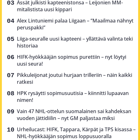
Ässät julkisti kapteenistonsa – Leijonien MM-
mitalistista uusi kippari
Alex Lintuniemi palaa Liigaan – ”Maailmaa nähnyt
peruspakki”
Liiga-seuralle uusi kapteeni – yllättävä valinta teki
historiaa
HIFK-hyökkääjän sopimus purettiin – nyt löytyi
uusi seura!
Pikkuleijonat joutui hurjaan trilleriin – näin kaikki
ratkesi
HPK rysäytti sopimusuutisia – kiinnitti lupaavan
nimen!
Vain 47 NHL-ottelun suomalainen sai kahdeksan
vuoden jättidiilin – nyt GM paljastaa miksi
Urheilucast: HIFK, Tappara, Kärpät ja TPS kisassa –
NHL-hyökkääjän sopimus loppusuoralla