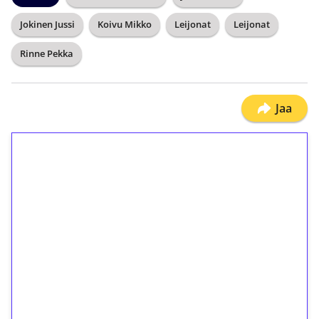
Jokinen Jussi
Koivu Mikko
Leijonat
Leijonat
Rinne Pekka
Jaa
1€ = 10€ arvosta
ilmaiskierroksia ilman
kierrätystä!
Talleta 1€
Saat heti 50 ilmaiskierrosta Tuohi 1000 -
peliin (arvo 0,20€ per kierros)!
Ei kierrätysvaatimusta!