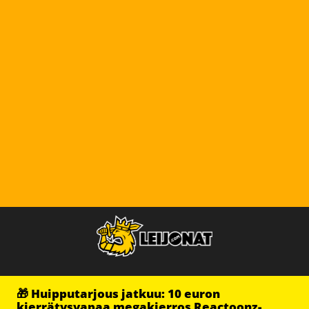
🎁 Huipputarjous jatkuu: 10 euron
kierrätysvapaa megakierros Reactoonz-