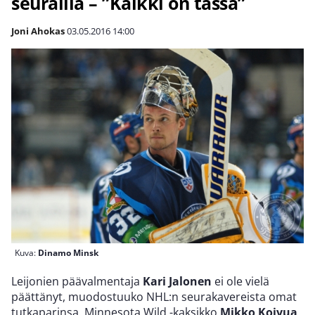
seurailla – ”Kaikki on tässä”
Joni Ahokas
03.05.2016
14:00
Kuva:
Dinamo Minsk
Leijonien päävalmentaja
Kari Jalonen
ei ole vielä
päättänyt, muodostuuko NHL:n seurakavereista omat
tutkaparinsa. Minnesota Wild -kaksikko
Mikko Koivua