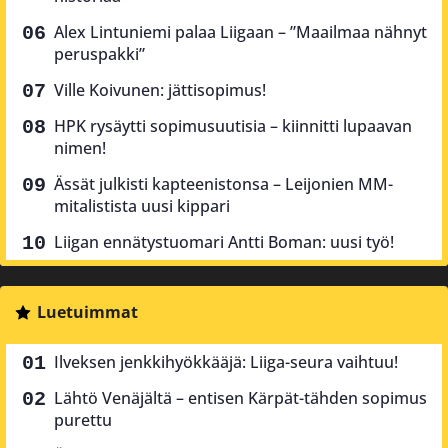
Alex Lintuniemi palaa Liigaan – ”Maailmaa nähnyt
peruspakki”
Ville Koivunen: jättisopimus!
HPK rysäytti sopimusuutisia – kiinnitti lupaavan
nimen!
Ässät julkisti kapteenistonsa – Leijonien MM-
mitalistista uusi kippari
Liigan ennätystuomari Antti Boman: uusi työ!
Luetuimmat
Ilveksen jenkkihyökkääjä: Liiga-seura vaihtuu!
Lähtö Venäjältä – entisen Kärpät-tähden sopimus
purettu