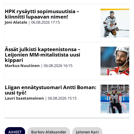
HPK rysäytti sopimusuutisia –
kiinnitti lupaavan nimen!
Joni Alatalo
|
06.08.2026
17:15
Ässät julkisti kapteenistonsa –
Leijonien MM-mitalistista uusi
kippari
Markus Nuutinen
|
06.08.2026
16:15
Liigan ennätystuomari Antti Boman:
uusi työ!
Lauri Saastamoinen
|
06.08.2026
15:15
AIHEET
Barkov Aleksander
Jalonen Kari