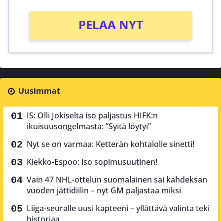
PELAA NYT
Uusimmat
IS: Olli Jokiselta iso paljastus HIFK:n
ikuisuusongelmasta: ”Syitä löytyi”
Nyt se on varmaa: Ketterän kohtalolle sinetti!
Kiekko-Espoo: iso sopimusuutinen!
Vain 47 NHL-ottelun suomalainen sai kahdeksan
vuoden jättidiilin – nyt GM paljastaa miksi
Liiga-seuralle uusi kapteeni – yllättävä valinta teki
historiaa