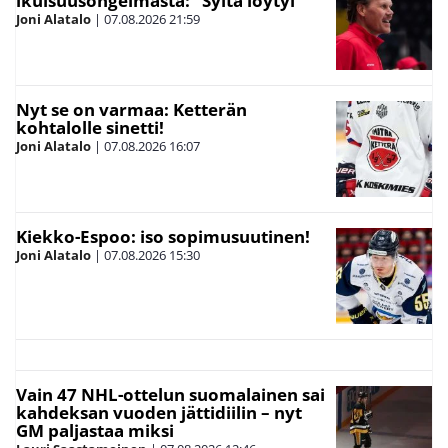
ikuisuusongelmasta: ”Syitä löytyi”
Joni Alatalo
|
07.08.2026
21:59
Nyt se on varmaa: Ketterän
kohtalolle sinetti!
Joni Alatalo
|
07.08.2026
16:07
Kiekko-Espoo: iso sopimusuutinen!
Joni Alatalo
|
07.08.2026
15:30
Vain 47 NHL-ottelun suomalainen sai
kahdeksan vuoden jättidiilin – nyt
GM paljastaa miksi