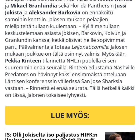
ja
Mikael Granlundia
sekä Florida Panthersin
Jussi
Jokista
ja
Aleksander Barkovia
on ennakoitu
samoihin kenttiin. Jalosen mukaan pelaajien
mielipiteitä tullaan kuulemaan. – Kyllä me tullaan
keskustelemaan asiasta Jokisen, Barkovin, Koivun ja
Granlundin kanssa, ketkä olisivat heille sopivimmat
parit, Päävalmentaja toteaa
Leijonat.comille
. Jalosen
mukaan joukkue on tältä osin nyt valmis. Myöskään
Pekka Rinteen
tilannetta NHL:n puolella ei sen
suuremmin enää seurailla. Rinteen edustama Nashville
Predators on hävinnyt kaksi ensimmäistä otteluaan
Läntisen konferenssin välierissä San Jose Sharksia
vastaan. – Rinnettä ei enää seurata. Tällä hetkellä kaikki
on tässä, Jalonen tokaisee lyhyesti.
LUE MYÖS:
IS: Olli Jokiselta iso paljastus HIFK:n