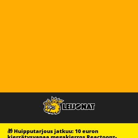
🎁 Huipputarjous jatkuu: 10 euron
kierrätysvapaa megakierros Reactoonz-