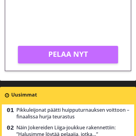
peliin – vain 1 eurolla!
Peli: Reactoonz
Vain uusille asiakkaille!
PELAA NYT
Uusimmat
Pikkuleijonat päätti huipputurnauksen voittoon –
finaalissa hurja teurastus
Näin Jokereiden Liiga-joukkue rakennettiin:
”Halusimme löytää pelaajia, jotka…”