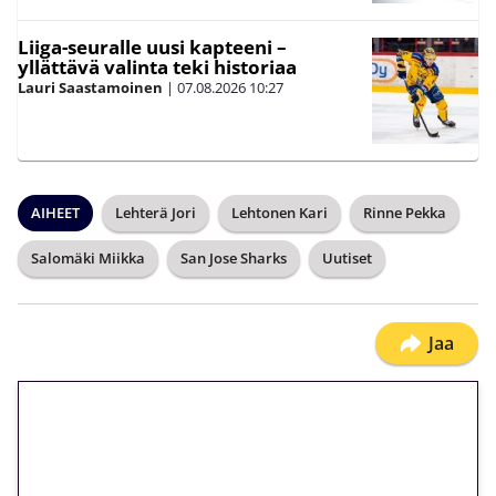
Liiga-seuralle uusi kapteeni –
yllättävä valinta teki historiaa
Lauri Saastamoinen
|
07.08.2026
10:27
AIHEET
Lehterä Jori
Lehtonen Kari
Rinne Pekka
Salomäki Miikka
San Jose Sharks
Uutiset
Jaa
🎁 Huipputarjous jatkuu: 10
euron kierrätysvapaa
megakierros Reactoonz-