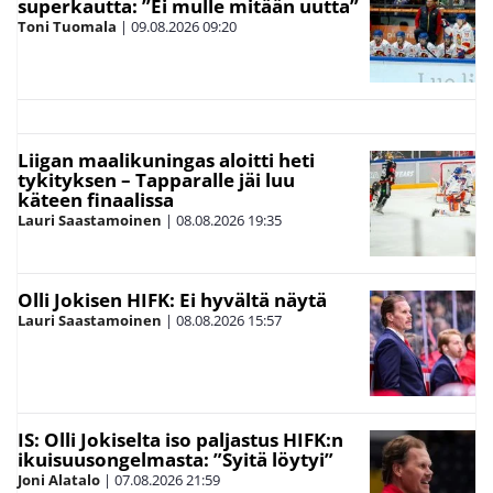
superkautta: ”Ei mulle mitään uutta”
Toni Tuomala
|
09.08.2026
09:20
Liigan maalikuningas aloitti heti
tykityksen – Tapparalle jäi luu
käteen finaalissa
Lauri Saastamoinen
|
08.08.2026
19:35
Olli Jokisen HIFK: Ei hyvältä näytä
Lauri Saastamoinen
|
08.08.2026
15:57
IS: Olli Jokiselta iso paljastus HIFK:n
ikuisuusongelmasta: ”Syitä löytyi”
Joni Alatalo
|
07.08.2026
21:59