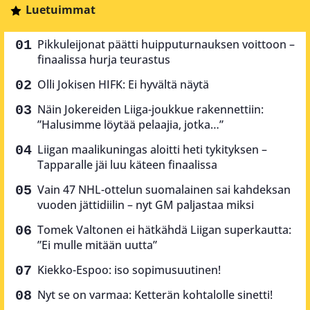
Luetuimmat
Pikkuleijonat päätti huipputurnauksen voittoon –
finaalissa hurja teurastus
Olli Jokisen HIFK: Ei hyvältä näytä
Näin Jokereiden Liiga-joukkue rakennettiin:
”Halusimme löytää pelaajia, jotka…”
Liigan maalikuningas aloitti heti tykityksen –
Tapparalle jäi luu käteen finaalissa
Vain 47 NHL-ottelun suomalainen sai kahdeksan
vuoden jättidiilin – nyt GM paljastaa miksi
Tomek Valtonen ei hätkähdä Liigan superkautta:
”Ei mulle mitään uutta”
Kiekko-Espoo: iso sopimusuutinen!
Nyt se on varmaa: Ketterän kohtalolle sinetti!