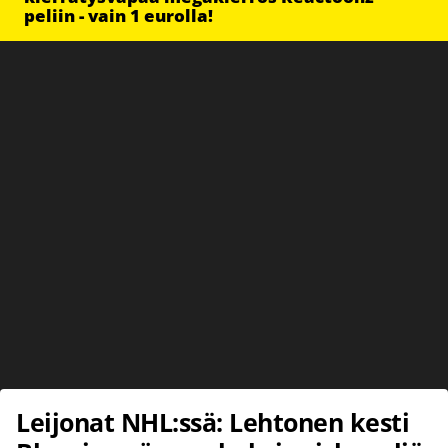
peliin - vain 1 eurolla!
Leijonat NHL:ssä: Lehtonen kesti