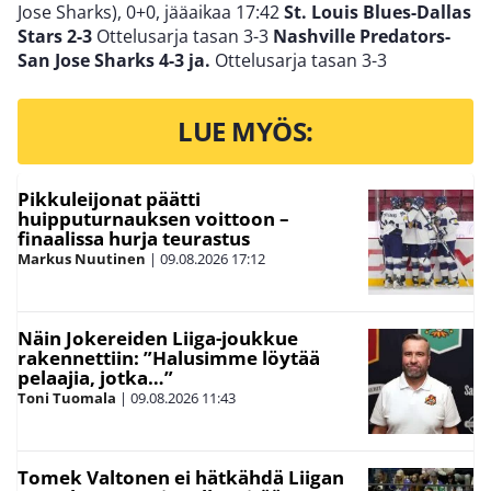
Jose Sharks), 0+0, jääaikaa 17:42
St. Louis Blues-Dallas
Stars 2-3
Ottelusarja tasan 3-3
Nashville Predators-
San Jose Sharks 4-3 ja.
Ottelusarja tasan 3-3
LUE MYÖS:
Pikkuleijonat päätti
huipputurnauksen voittoon –
finaalissa hurja teurastus
Markus Nuutinen
|
09.08.2026
17:12
Näin Jokereiden Liiga-joukkue
rakennettiin: ”Halusimme löytää
pelaajia, jotka…”
Toni Tuomala
|
09.08.2026
11:43
Tomek Valtonen ei hätkähdä Liigan