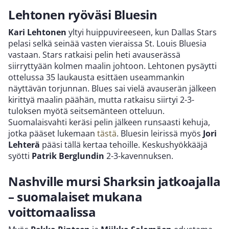
Lehtonen ryöväsi Bluesin
Kari Lehtonen
yltyi huippuvireeseen, kun Dallas Stars
pelasi selkä seinää vasten vieraissa St. Louis Bluesia
vastaan. Stars ratkaisi pelin heti avauserässä
siirryttyään kolmen maalin johtoon. Lehtonen pysäytti
ottelussa 35 laukausta esittäen useammankin
näyttävän torjunnan. Blues sai vielä avauserän jälkeen
kirittyä maalin päähän, mutta ratkaisu siirtyi 2-3-
tuloksen myötä seitsemänteen otteluun.
Suomalaisvahti keräsi pelin jälkeen runsaasti kehuja,
jotka pääset lukemaan
tästä
. Bluesin leirissä myös
Jori
Lehterä
pääsi tällä kertaa tehoille. Keskushyökkääjä
syötti
Patrik Berglundin
2-3-kavennuksen.
Nashville mursi Sharksin jatkoajalla
– suomalaiset mukana
voittomaalissa