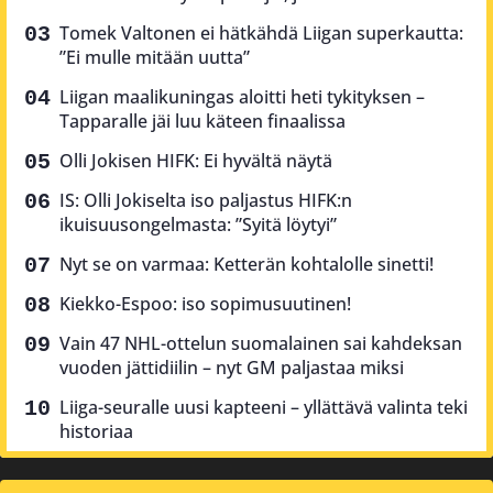
Tomek Valtonen ei hätkähdä Liigan superkautta:
”Ei mulle mitään uutta”
Liigan maalikuningas aloitti heti tykityksen –
Tapparalle jäi luu käteen finaalissa
Olli Jokisen HIFK: Ei hyvältä näytä
IS: Olli Jokiselta iso paljastus HIFK:n
ikuisuusongelmasta: ”Syitä löytyi”
Nyt se on varmaa: Ketterän kohtalolle sinetti!
Kiekko-Espoo: iso sopimusuutinen!
Vain 47 NHL-ottelun suomalainen sai kahdeksan
vuoden jättidiilin – nyt GM paljastaa miksi
Liiga-seuralle uusi kapteeni – yllättävä valinta teki
historiaa