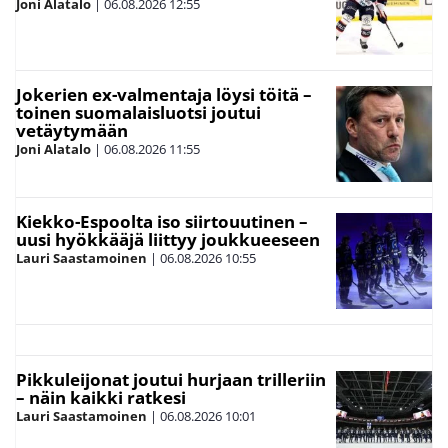
Joni Alatalo
|
06.08.2026
12:55
Jokerien ex-valmentaja löysi töitä –
toinen suomalaisluotsi joutui
vetäytymään
Joni Alatalo
|
06.08.2026
11:55
Kiekko-Espoolta iso siirtouutinen –
uusi hyökkääjä liittyy joukkueeseen
Lauri Saastamoinen
|
06.08.2026
10:55
Pikkuleijonat joutui hurjaan trilleriin
– näin kaikki ratkesi
Lauri Saastamoinen
|
06.08.2026
10:01