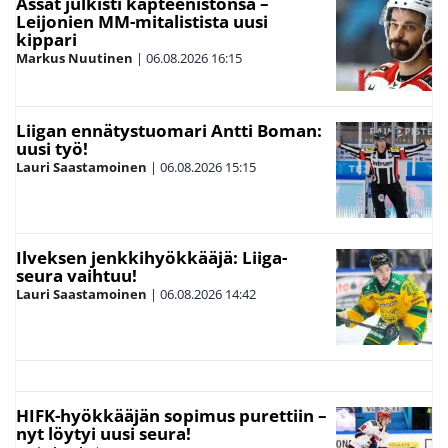
Ässät julkisti kapteenistonsa –
Leijonien MM-mitalistista uusi
kippari
Markus Nuutinen
|
06.08.2026
16:15
Liigan ennätystuomari Antti Boman:
uusi työ!
Lauri Saastamoinen
|
06.08.2026
15:15
Ilveksen jenkkihyökkääjä: Liiga-
seura vaihtuu!
Lauri Saastamoinen
|
06.08.2026
14:42
HIFK-hyökkääjän sopimus purettiin –
nyt löytyi uusi seura!