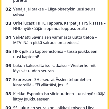
purettu
Venäjä jäi taakse – Liiga-pistetykin uusi seura
selvisi
Urheilucast: HIFK, Tappara, Kärpät ja TPS kisassa –
NHL-hyökkääjän sopimus loppusuoralla
Veli-Matti Savinaisen vammasta uutta tietoa –
MTV: Näin pitkä sairausloma edessä
HPK julkisti kapteenistonsa – tässä joukkueen
uusi kapteeni!
Lukon kaksosilta iso ratkaisu – Westerholmit
löysivät uuden seuran
Expressen: SHL-seurat Ässien tehomiehen
kintereillä – ”Ei yllättäisi, jos…”
Kiekko-Espoolta iso siirtouutinen – uusi hyökkääjä
liittyy joukkueeseen
SS: Jukurien seuraikoni loikkasi toiseen Liiga-