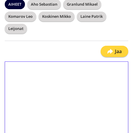
AIHEET
Aho Sebastian
Granlund Mikael
Komarov Leo
Koskinen Mikko
Laine Patrik
Leijonat
Jaa
1€ = 10€ arvosta
ilmaiskierroksia ilman
kierrätystä!
Talleta 1€
Saat heti 50 ilmaiskierrosta Tuohi 1000 -
peliin (arvo 0,20€ per kierros)!