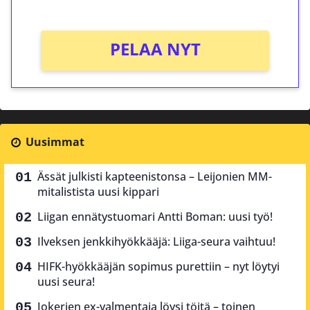
Ei kierrätysvaatimusta!
PELAA NYT
Uusimmat
Ässät julkisti kapteenistonsa – Leijonien MM-
mitalistista uusi kippari
Liigan ennätystuomari Antti Boman: uusi työ!
Ilveksen jenkkihyökkääjä: Liiga-seura vaihtuu!
HIFK-hyökkääjän sopimus purettiin – nyt löytyi
uusi seura!
Jokerien ex-valmentaja löysi töitä – toinen