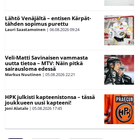
Lähtö Venäjältä – entisen Kärpät-
tähden sopimus purettu
Lauri Saastamoinen
|
06.08.2026
09:24
Veli-Matti Savinaisen vammasta
uutta tietoa – MTV: Näin pitkä
sairausloma edessä
Markus Nuutinen
|
05.08.2026
22:21
HPK julkisti kapteenistonsa – tässä
joukkueen uusi kapteeni!
Joni Alatalo
|
05.08.2026
17:45