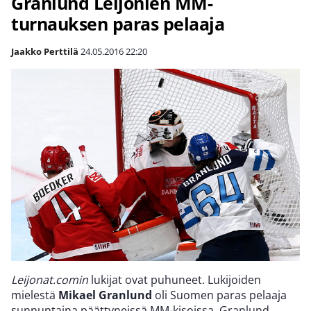
Granlund Leijonien MM-
turnauksen paras pelaaja
Jaakko Perttilä
24.05.2016
22:20
Leijonat.comin
lukijat ovat puhuneet. Lukijoiden
mielestä
Mikael Granlund
oli Suomen paras pelaaja
sunnuntaina päättyneissä MM-kisoissa. Granlund