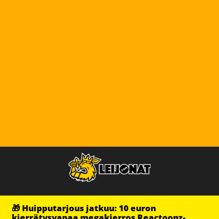
🎁 Huipputarjous jatkuu: 10 euron
kierrätysvapaa megakierros Reactoonz-