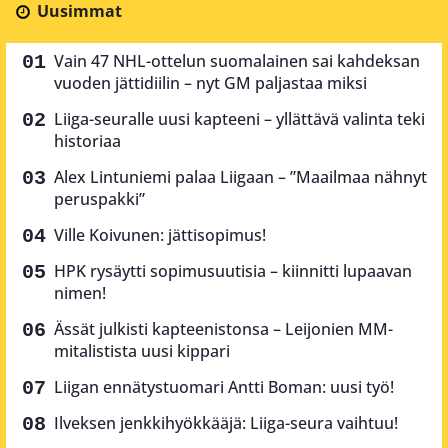
Uusimmat
Vain 47 NHL-ottelun suomalainen sai kahdeksan
vuoden jättidiilin – nyt GM paljastaa miksi
Liiga-seuralle uusi kapteeni – yllättävä valinta teki
historiaa
Alex Lintuniemi palaa Liigaan – ”Maailmaa nähnyt
peruspakki”
Ville Koivunen: jättisopimus!
HPK rysäytti sopimusuutisia – kiinnitti lupaavan
nimen!
Ässät julkisti kapteenistonsa – Leijonien MM-
mitalistista uusi kippari
Liigan ennätystuomari Antti Boman: uusi työ!
Ilveksen jenkkihyökkääjä: Liiga-seura vaihtuu!