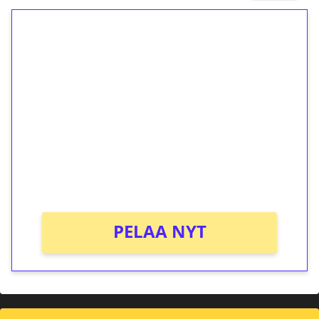
1€ = 10€ arvosta
ilmaiskierroksia ilman
kierrätystä!
Talleta 1€
Saat heti 50 ilmaiskierrosta Tuohi 1000 -
peliin (arvo 0,20€ per kierros)!
Ei kierrätysvaatimusta!
PELAA NYT