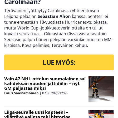
Carolinaan?
Teräväinen lyöttäytyy Carolinassa yhteen toisen
Leijona-pelaajan
Sebastian Ahon
kanssa. Sentteri ei
tunne ennestään 18-vuotiasta Hurricanes-tulokasta,
mutta World Cup -joukkuetoverin otteita on tullut
kovasti seurattua. – Oikeastaan tässä vasta tavattiin.
Seurasin paljon hänen pelejään varsinkin nuorten MM-
kisoissa. Kova pelimies, Teräväinen kehuu.
LUE MYÖS:
Vain 47 NHL-ottelun suomalainen sai
kahdeksan vuoden jättidiilin – nyt
GM paljastaa miksi
Lauri Saastamoinen
|
07.08.2026
12:46
Liiga-seuralle uusi kapteeni –
yllättävä valinta teki historiaa