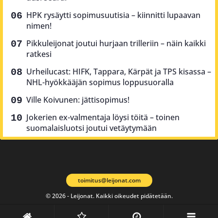
HPK rysäytti sopimusuutisia – kiinnitti lupaavan
nimen!
Pikkuleijonat joutui hurjaan trilleriin – näin kaikki
ratkesi
Urheilucast: HIFK, Tappara, Kärpät ja TPS kisassa –
NHL-hyökkääjän sopimus loppusuoralla
Ville Koivunen: jättisopimus!
Jokerien ex-valmentaja löysi töitä – toinen
suomalaisluotsi joutui vetäytymään
toimitus@leijonat.com
© 2026 - Leijonat. Kaikki oikeudet pidätetään.