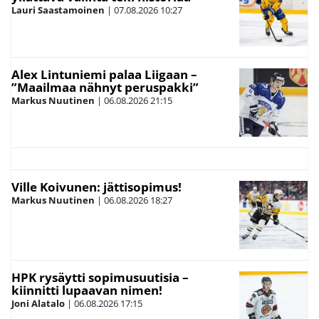
Lauri Saastamoinen
|
07.08.2026
10:27
Alex Lintuniemi palaa Liigaan –
”Maailmaa nähnyt peruspakki”
Markus Nuutinen
|
06.08.2026
21:15
Ville Koivunen: jättisopimus!
Markus Nuutinen
|
06.08.2026
18:27
HPK rysäytti sopimusuutisia –
kiinnitti lupaavan nimen!
Joni Alatalo
|
06.08.2026
17:15