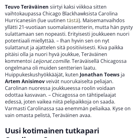
Teuvo Teräväinen
siirtyi kaksi viikkoa sitten
vaihtokaupassa Chicago Blackhawksista Carolina
Hurricanesiin (lue uutinen
tästä
). Maisemanvaihdos
yllätti 21-vuotiaan suomalaissentterin, mutta hän pysty
sulattamaan sen nopeasti. Erityisesti joukkueen nuori
potentiaali miellyttää. – Ihan hyvin sen on nyt
sulattanut ja ajattelen sitä positiivisesti. Kiva paikka
pitäisi olla ja nuori hyvä joukkue, Teräväinen
kommentoi
Leijonat.comille
. Teräväisellä Chicagossa
ongelmana oli muiden sentterien laatu.
Huippukeskushyökkääjät, kuten
Jonathan Toews
ja
Artem Anisimov
veivät nuorukaiselta peliajan.
Carolinan nuoressa joukkueessa roolin voidaan
odottaa kasvavan. – Chicagossa on tähtipelaajat
edessä, joten vaikea niitä pelipaikkoja on saada.
Varmasti Carolinassa saa enemmän peliaikaa. Kyse on
vain omasta pelistä, Teräväinen avaa.
Uusi kotimainen tutkapari