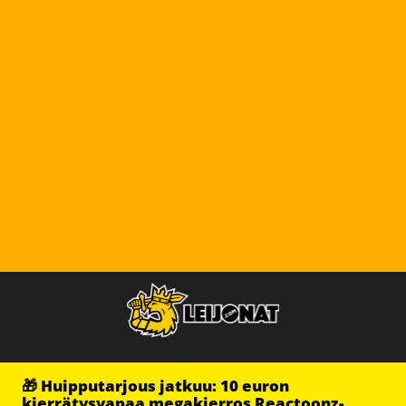
🎁 Huipputarjous jatkuu: 10 euron
kierrätysvapaa megakierros Reactoonz-