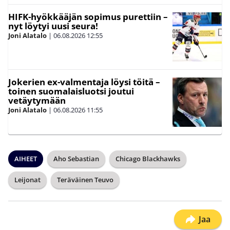
HIFK-hyökkääjän sopimus purettiin –
nyt löytyi uusi seura!
Joni Alatalo
|
06.08.2026
12:55
Jokerien ex-valmentaja löysi töitä –
toinen suomalaisluotsi joutui
vetäytymään
Joni Alatalo
|
06.08.2026
11:55
AIHEET
Aho Sebastian
Chicago Blackhawks
Leijonat
Teräväinen Teuvo
Jaa