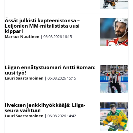
Ässät julkisti kapteenistonsa –
Leijonien MM-mitalistista uusi
kippari
Markus Nuutinen
|
06.08.2026
16:15
Liigan ennätystuomari Antti Boman:
uusi työ!
Lauri Saastamoinen
|
06.08.2026
15:15
Ilveksen jenkkihyökkääjä: Liiga-
seura vaihtuu!
Lauri Saastamoinen
|
06.08.2026
14:42