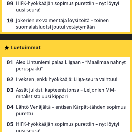
HIFK-hyökkääjän sopimus purettiin – nyt löytyi
uusi seura!
Jokerien ex-valmentaja löysi töitä – toinen
suomalaisluotsi joutui vetäytymään
Luetuimmat
Alex Lintuniemi palaa Liigaan – ”Maailmaa nähnyt
peruspakki”
Ilveksen jenkkihyökkääjä: Liiga-seura vaihtuu!
Ässät julkisti kapteenistonsa – Leijonien MM-
mitalistista uusi kippari
Lähtö Venäjältä – entisen Kärpät-tähden sopimus
purettu
HIFK-hyökkääjän sopimus purettiin – nyt löytyi
uusi seura!