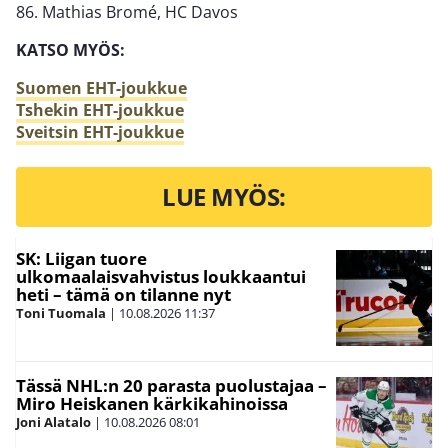
86. Mathias Bromé, HC Davos
KATSO MYÖS:
Suomen EHT-joukkue
Tsheki
n
EHT-joukkue
Sveitsin EHT-joukkue
LUE MYÖS:
SK: Liigan tuore
ulkomaalaisvahvistus loukkaantui
heti – tämä on tilanne nyt
Toni Tuomala
|
10.08.2026
11:37
Tässä NHL:n 20 parasta puolustajaa –
Miro Heiskanen kärkikahinoissa
Joni Alatalo
|
10.08.2026
08:01