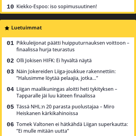
Kiekko-Espoo: iso sopimusuutinen!
Luetuimmat
Pikkuleijonat päätti huipputurnauksen voittoon –
finaalissa hurja teurastus
Olli Jokisen HIFK: Ei hyvältä näytä
Näin Jokereiden Liiga-joukkue rakennettiin:
”Halusimme löytää pelaajia, jotka…”
Liigan maalikuningas aloitti heti tykityksen –
Tapparalle jäi luu käteen finaalissa
Tässä NHL:n 20 parasta puolustajaa – Miro
Heiskanen kärkikahinoissa
Tomek Valtonen ei hätkähdä Liigan superkautta:
”Ei mulle mitään uutta”