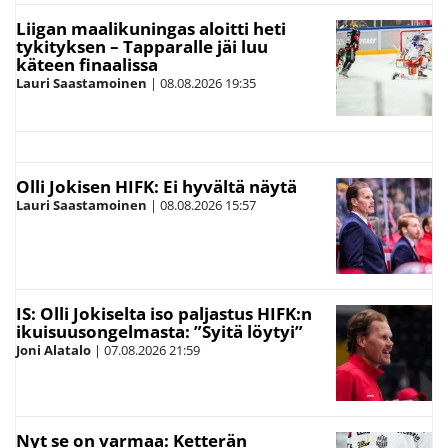
Liigan maalikuningas aloitti heti
tykityksen – Tapparalle jäi luu
käteen finaalissa
Lauri Saastamoinen
|
08.08.2026
19:35
Olli Jokisen HIFK: Ei hyvältä näytä
Lauri Saastamoinen
|
08.08.2026
15:57
IS: Olli Jokiselta iso paljastus HIFK:n
ikuisuusongelmasta: ”Syitä löytyi”
Joni Alatalo
|
07.08.2026
21:59
Nyt se on varmaa: Ketterän