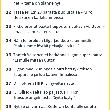
heti – tämä on tilanne nyt
Tässä NHL:n 20 parasta puolustajaa – Miro
Heiskanen kärkikahinoissa
Pikkuleijonat päätti huipputurnauksen voittoon –
finaalissa hurja teurastus
Näin Jokereiden Liiga-joukkue rakennettiin:
”Halusimme löytää pelaajia, jotka…”
Tomek Valtonen ei hätkähdä Liigan superkautta:
”Ei mulle mitään uutta”
Liigan maalikuningas aloitti heti tykityksen –
Tapparalle jäi luu käteen finaalissa
Olli Jokisen HIFK: Ei hyvältä näytä
IS: Olli Jokiselta iso paljastus HIFK:n
ikuisuusongelmasta: ”Syitä löytyi”
Nyt se on varmaa: Ketterän kohtalolle sinetti!