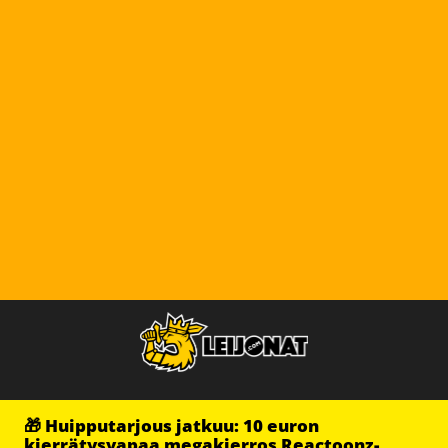
🎁 Huipputarjous jatkuu: 10 euron
kierrätysvapaa megakierros Reactoonz-