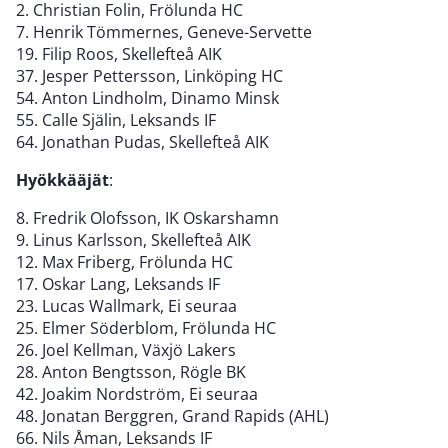
2. Christian Folin, Frölunda HC
7. Henrik Tömmernes, Geneve-Servette
19. Filip Roos, Skellefteå AIK
37. Jesper Pettersson, Linköping HC
54. Anton Lindholm, Dinamo Minsk
55. Calle Själin, Leksands IF
64. Jonathan Pudas, Skellefteå AIK
Hyökkääjät
:
8. Fredrik Olofsson, IK Oskarshamn
9. Linus Karlsson, Skellefteå AIK
12. Max Friberg, Frölunda HC
17. Oskar Lang, Leksands IF
23. Lucas Wallmark, Ei seuraa
25. Elmer Söderblom, Frölunda HC
26. Joel Kellman, Växjö Lakers
28. Anton Bengtsson, Rögle BK
42. Joakim Nordström, Ei seuraa
48. Jonatan Berggren, Grand Rapids (AHL)
66. Nils Åman, Leksands IF