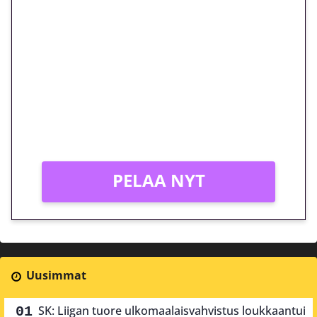
🎁 Huipputarjous jatkuu: 10
euron kierrätysvapaa
megakierros Reactoonz-
peliin – vain 1 eurolla!
Peli: Reactoonz
Vain uusille asiakkaille!
PELAA NYT
Uusimmat
SK: Liigan tuore ulkomaalaisvahvistus loukkaantui