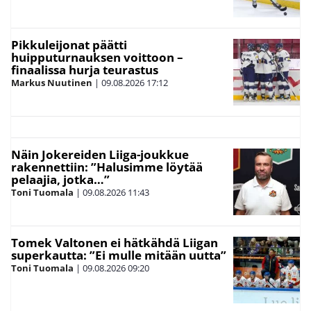
Pikkuleijonat päätti
huipputurnauksen voittoon –
finaalissa hurja teurastus
Markus Nuutinen
|
09.08.2026
17:12
Näin Jokereiden Liiga-joukkue
rakennettiin: ”Halusimme löytää
pelaajia, jotka…”
Toni Tuomala
|
09.08.2026
11:43
Tomek Valtonen ei hätkähdä Liigan
superkautta: ”Ei mulle mitään uutta”
Toni Tuomala
|
09.08.2026
09:20