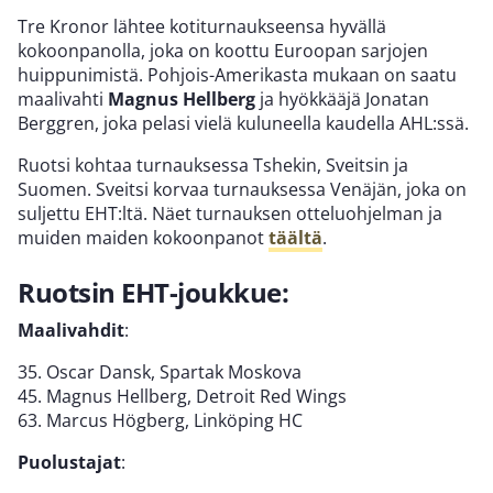
Tre Kronor lähtee kotiturnaukseensa hyvällä
kokoonpanolla, joka on koottu Euroopan sarjojen
huippunimistä. Pohjois-Amerikasta mukaan on saatu
maalivahti
Magnus Hellberg
ja hyökkääjä Jonatan
Berggren, joka pelasi vielä kuluneella kaudella AHL:ssä.
Ruotsi kohtaa turnauksessa Tshekin, Sveitsin ja
Suomen. Sveitsi korvaa turnauksessa Venäjän, joka on
suljettu EHT:ltä. Näet turnauksen otteluohjelman ja
muiden maiden kokoonpanot
täältä
.
Ruotsin EHT-joukkue:
Maalivahdit
:
35. Oscar Dansk, Spartak Moskova
45. Magnus Hellberg, Detroit Red Wings
63. Marcus Högberg, Linköping HC
Puolustajat
: