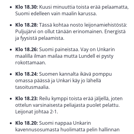
Klo 18.30:
Kuusi minuuttia toista erää pelaamatta,
Suomi edelleen vain maalin karussa.
Klo 18.28:
Tässä kohtaa nosto leijonamiehistöstä:
Puljujärvi on ollut tänään erinomainen. Energistä
ja fyysistä pelaamista.
Klo 18.26:
Suomi paineistaa. Vay on Unkarin
maalilla ilman mailaa mutta Lundell ei pysty
rokottamaan.
Klo 18.24:
Suomen kannalta ikävä pomppu
omassa päässä ja Unkari käy jo lähellä
tasoitusmaalia.
Klo 18.23:
Reilu kymppi toista erää jäljellä, joten
ottelun varsinaisesta peliajasta puolet pelattu.
Leijonat johtaa 2-1.
Klo 18.20:
Suomi nappaa Unkarin
kavennusosumasta huolimatta pelin hallinnan