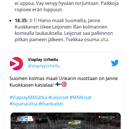
ei uppoa, Vay venyy hyvään torjuntaan. Paikkoja
ropisee erän loppuun.
18.35:
3-1! Hieno maali Suomelta, Janne
Kuokkanen iskee Leijonien illan kolmannen
komealla laukauksella. Leijonat saa palkinnon
pitkän paineen jälkeen. Tsekkaa osuma
alta
.
Viaplay Urheilu
@ViaplayUrheilu
Suomen kolmas maali Unkarin nuottaan on Janne
Kuokkasen käsialaa!
#ViaplayMMlätkä
#Leijonat
#MMkisat
#lupanauttia
#ihankaikki