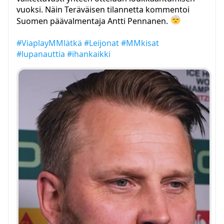
vuoksi. Näin Teräväisen tilannetta kommentoi
Suomen päävalmentaja Antti Pennanen.
#ViaplayMMlätkä
#Leijonat
#MMkisat
#lupanauttia
#ihankaikki