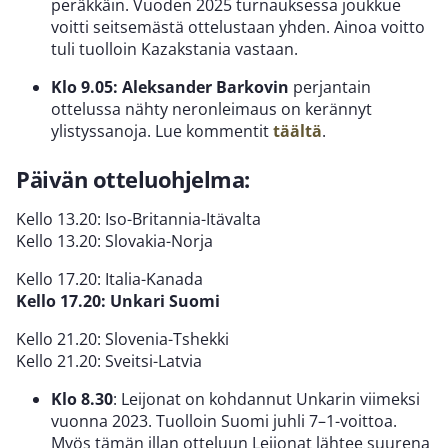
peräkkäin. Vuoden 2025 turnauksessa joukkue
voitti seitsemästä ottelustaan yhden. Ainoa voitto
tuli tuolloin Kazakstania vastaan.
Klo 9.05: Aleksander Barkovin
perjantain
ottelussa nähty neronleimaus on kerännyt
ylistyssanoja. Lue kommentit
täältä
.
Päivän otteluohjelma:
Kello 13.20: Iso-Britannia-Itävalta
Kello 13.20: Slovakia-Norja
Kello 17.20: Italia-Kanada
Kello 17.20: Unkari Suomi
Kello 21.20: Slovenia-Tshekki
Kello 21.20: Sveitsi-Latvia
Klo 8.30
: Leijonat on kohdannut Unkarin viimeksi
vuonna 2023. Tuolloin Suomi juhli 7–1-voittoa.
Myös tämän illan otteluun Leijonat lähtee suurena