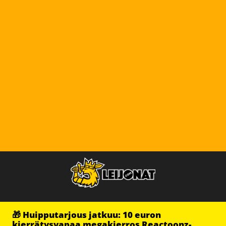
🎁 Huipputarjous jatkuu: 10 euron
kierrätysvapaa megakierros Reactoonz-