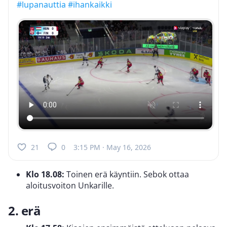
#lupanauttia
#ihankaikki
21
0
3:15 PM · May 16, 2026
Klo 18.08:
Toinen erä käyntiin. Sebok ottaa
aloitusvoiton Unkarille.
2. erä