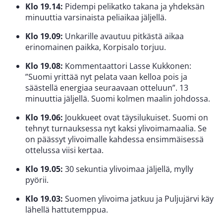
Klo 19.14:
Pidempi pelikatko takana ja yhdeksän
minuuttia varsinaista peliaikaa jäljellä.
Klo 19.09:
Unkarille avautuu pitkästä aikaa
erinomainen paikka, Korpisalo torjuu.
Klo 19.08:
Kommentaattori Lasse Kukkonen:
”Suomi yrittää nyt pelata vaan kelloa pois ja
säästellä energiaa seuraavaan otteluun”. 13
minuuttia jäljellä. Suomi kolmen maalin johdossa.
Klo 19.06:
Joukkueet ovat täysilukuiset. Suomi on
tehnyt turnauksessa nyt kaksi ylivoimamaalia. Se
on päässyt ylivoimalle kahdessa ensimmäisessä
ottelussa viisi kertaa.
Klo 19.05:
30 sekuntia ylivoimaa jäljellä, mylly
pyörii.
Klo 19.03:
Suomen ylivoima jatkuu ja Puljujärvi käy
lähellä hattutemppua.