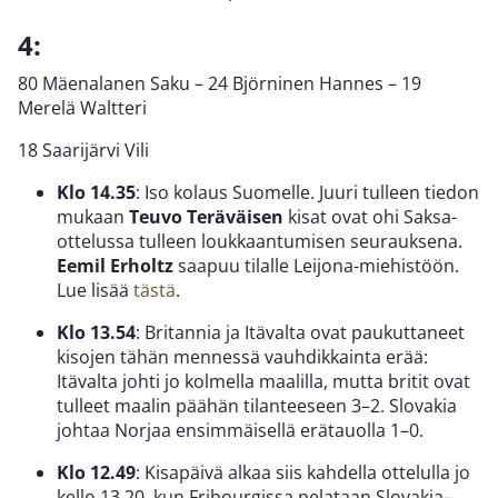
4:
80 Mäenalanen Saku – 24 Björninen Hannes – 19
Merelä Waltteri
18 Saarijärvi Vili
Klo 14.35
: Iso kolaus Suomelle. Juuri tulleen tiedon
mukaan
Teuvo Teräväisen
kisat ovat ohi Saksa-
ottelussa tulleen loukkaantumisen seurauksena.
Eemil Erholtz
saapuu tilalle Leijona-miehistöön.
Lue lisää
tästä
.
Klo 13.54
: Britannia ja Itävalta ovat paukuttaneet
kisojen tähän mennessä vauhdikkainta erää:
Itävalta johti jo kolmella maalilla, mutta britit ovat
tulleet maalin päähän tilanteeseen 3–2. Slovakia
johtaa Norjaa ensimmäisellä erätauolla 1–0.
Klo 12.49
: Kisapäivä alkaa siis kahdella ottelulla jo
kello 13.20, kun Fribourgissa pelataan Slovakia–