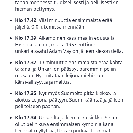
tähän mennessä tuloksellisesti ja pelillisestikin
hieman pettymys.
Klo 17.42:
Viisi minuuttia ensimmäistä erää
jäljellä. 0-0 lukemissa mennään.
Klo 17.39:
Aikamoinen kasa maalin edustalla.
Heinola laukoo, mutta 196 senttinen
unkarilaisvahti Adam Vay on jälleen kiekon tiellä.
Klo 17.37:
13 minuuttia ensimmäistä erää kohta
takana, ja Unkari on päässyt paremmin peliin
mukaan. Nyt mitataan leijonamiehistön
kärsivällisyyttä ja malttia.
Klo 17.35:
Nyt myös Suomelta pitkä kiekko, ja
aloitus Leijona-päätyyn. Suomi kääntää ja jälleen
peli toiseen päähän.
Klo 17.34:
Unkarilta jälleen pitkä kiekko. Se on
ollut pelin kuva ensimmäisen kympin aikana.
Leijonat myllyttää, Unkari purkaa. Lukemat