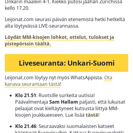
Unkarin maalein 4-1. Kiekko putosi jäähän Zürichissä
kello 17.20.
Leijonat.com seurasi päivän etenemistä hetki hetkeltä
alta löytyvässä LIVE-seurannassa.
Löydät MM-kisojen lohkot, ottelut, tulokset ja
pistepörssin täältä.
Liveseuranta: Unkari-Suomi
Leijonat.com löytyy nyt myös WhatsAppista.
Ota
kanava seurantaan tästä
!
Klo 21.51
: Ruotsille surkeita uutisia!
Päävalmentaja
Sam Hallam
paljasti, että lukuisat
pelaajat ovat kieltäytyneet kutsusta liittyä MM-
kisojen joukkueeseen. Lue lisää
tästä
!
Klo 21.46
: Seuraavaksi suomalaisten katseet
kääntyvät Euroviisuihin. Kattava Euroviisupaketti