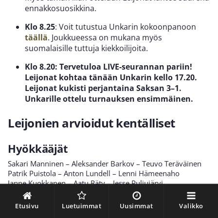
ennakkosuosikkina.
Klo 8.25
: Voit tutustua Unkarin kokoonpanoon
täällä
. Joukkueessa on mukana myös
suomalaisille tuttuja kiekkoilijoita.
Klo 8.20: Tervetuloa LIVE-seurannan pariin!
Leijonat kohtaa tänään Unkarin kello 17.20.
Leijonat kukisti perjantaina Saksan 3–1.
Unkarille ottelu turnauksen ensimmäinen.
Leijonien arvioidut kentälliset
Hyökkääjät
Sakari Manninen – Aleksander Barkov – Teuvo Teräväinen
Patrik Puistola – Anton Lundell – Lenni Hämeenaho
Janne Kuokkanen – Aatu Räty – Jesse Puljujärvi
Saku Mäenalanen – Hannes Björninen – Waltteri Merelä
Etusivu
Luetuimmat
Uusimmat
Valikko
Puolustajat