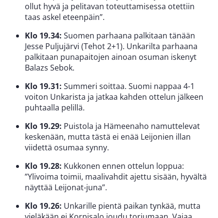
ollut hyvä ja pelitavan toteuttamisessa otettiin
taas askel eteenpäin”.
Klo 19.34:
Suomen parhaana palkitaan tänään
Jesse Puljujärvi (Tehot 2+1). Unkarilta parhaana
palkitaan punapaitojen ainoan osuman iskenyt
Balazs Sebok.
Klo 19.31:
Summeri soittaa. Suomi nappaa 4-1
voiton Unkarista ja jatkaa kahden ottelun jälkeen
puhtaalla pelillä.
Klo 19.29:
Puistola ja Hämeenaho namuttelevat
keskenään, mutta tästä ei enää Leijonien illan
viidettä osumaa synny.
Klo 19.28:
Kukkonen ennen ottelun loppua:
”Ylivoima toimii, maalivahdit ajettu sisään, hyvältä
näyttää Leijonat-juna”.
Klo
19.26:
Unkarille pientä paikan tynkää, mutta
vieläkään ei Korpisalo joudu torjumaan. Vajaa