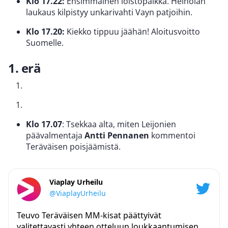
Klo 17.22:
Ensimmäinen loistopaikka. Heinolan
laukaus kilpistyy unkarivahti Vayn patjoihin.
Klo 17.20:
Kiekko tippuu jäähän! Aloitusvoitto
Suomelle.
1. erä
Klo 17.07
: Tsekkaa alta, miten Leijonien
päävalmentaja
Antti Pennanen
kommentoi
Teräväisen poisjäämistä.
Viaplay Urheilu
@ViaplayUrheilu
Teuvo Teräväisen MM-kisat päättyivät
valitettavasti yhteen otteluun loukkaantumisen