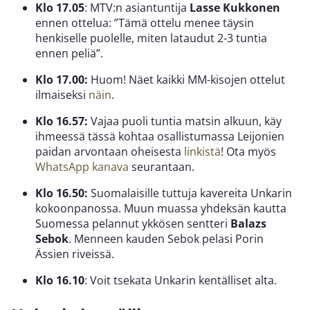
Klo 17.05
: MTV:n asiantuntija
Lasse Kukkonen
ennen ottelua: ”Tämä ottelu menee täysin
henkiselle puolelle, miten lataudut 2-3 tuntia
ennen peliä”.
Klo 17.00:
Huom! Näet kaikki MM-kisojen ottelut
ilmaiseksi
näin
.
Klo 16.57:
Vajaa puoli tuntia matsin alkuun, käy
ihmeessä tässä kohtaa osallistumassa Leijonien
paidan arvontaan oheisesta
linkistä
! Ota myös
WhatsApp kanava
seurantaan.
Klo 16.50:
Suomalaisille tuttuja kavereita Unkarin
kokoonpanossa. Muun muassa yhdeksän kautta
Suomessa pelannut ykkösen sentteri
Balazs
Sebok
. Menneen kauden Sebok pelasi Porin
Ässien riveissä.
Klo 16.10
: Voit tsekata Unkarin kentälliset alta.