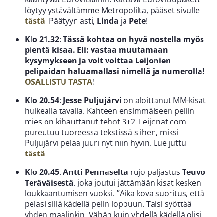
löytyy ystävältämme Metropolilta, pääset sivulle
tästä
. Päätyyn asti,
Linda
ja
Pete
!
Klo 21.32
:
Tässä kohtaa on hyvä nostella myös
pientä kisaa. Eli: vastaa muutamaan
kysymykseen ja voit voittaa Leijonien
pelipaidan haluamallasi nimellä ja numerolla!
OSALLISTU TÄSTÄ
!
Klo 20.54
:
Jesse Puljujärvi
on aloittanut MM-kisat
huikealla tavalla. Kahteen ensimmäiseen peliin
mies on kihauttanut tehot 3+2. Leijonat.com
pureutuu tuoreessa tekstissä siihen, miksi
Puljujärvi pelaa juuri nyt niin hyvin. Lue juttu
tästä
.
Klo 20.45
:
Antti Pennaselta
rujo paljastus
Teuvo
Teräväisestä
, joka joutui jättämään kisat kesken
loukkaantumisen vuoksi. ”Aika kova suoritus, että
pelasi sillä kädellä pelin loppuun. Taisi syöttää
yhden maalinkin. Vähän kuin yhdellä kädellä olisi