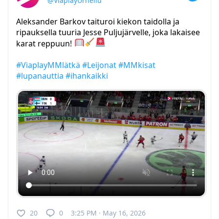
@ViaplayUrheilu
Aleksander Barkov taituroi kiekon taidolla ja
ripauksella tuuria Jesse Puljujärvelle, joka lakaisee
karat reppuun!
#ViaplayMMlätkä
#Leijonat
#MMkisat
#lupanauttia
#ihankaikki
20
0
3:25 PM · May 16, 2026