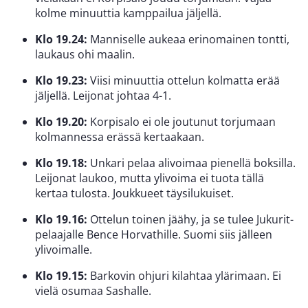
kolme minuuttia kamppailua jäljellä.
Klo 19.24:
Manniselle aukeaa erinomainen tontti,
laukaus ohi maalin.
Klo 19.23:
Viisi minuuttia ottelun kolmatta erää
jäljellä. Leijonat johtaa 4-1.
Klo 19.20:
Korpisalo ei ole joutunut torjumaan
kolmannessa erässä kertaakaan.
Klo 19.18:
Unkari pelaa alivoimaa pienellä boksilla.
Leijonat laukoo, mutta ylivoima ei tuota tällä
kertaa tulosta. Joukkueet täysilukuiset.
Klo 19.16:
Ottelun toinen jäähy, ja se tulee Jukurit-
pelaajalle Bence Horvathille. Suomi siis jälleen
ylivoimalle.
Klo 19.15:
Barkovin ohjuri kilahtaa ylärimaan. Ei
vielä osumaa Sashalle.