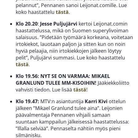
pelannut”, Pennanen sanoi Leijonat.comille. Lue
koko haastattelu
tästä
.
Klo 20.20
:
Jesse Puljujärvi
kertoi Leijonat.comin
haastattelussa, mikä on Suomen superylivoiman
salaisuus. ”Pidetään työmäärä korkeana, voitetaan
irtokiekot, lauotaan paljon ja sitten kun on noin
hyviä pelaajia, niin irtokiekkojen jälkeen löytyy
pelit”, Puljujärvi summasi. Lue koko haastattelu
tästä
.
Klo 19.56: NYT SE ON VARMAA: MIKAEL
GRANLUND TULEE MM-KISOIHIN!
Jääkiekkoliitto
vahvisti tiedon. Lue lisää
tästä
!
Klo 19.47:
MTV:n asiantuntija
Karri Kivi
ottelun
jälkeen ”Mikael Granlund tulee aina”. Leijonien
päävalmentaja Pennanen vihjaili samaan
suuntaan kamppailun jälkeisessä haastattelussa:
”Illalla selviää”. Pennaselta nähtiin myös pieni
silmänisku.