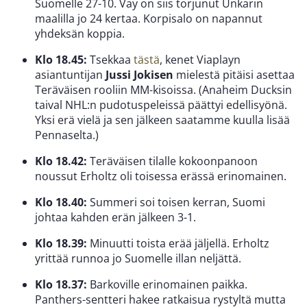
Suomelle 27-10. Vay on siis torjunut Unkarin
maalilla jo 24 kertaa. Korpisalo on napannut
yhdeksän koppia.
Klo 18.45:
Tsekkaa
tästä
, kenet Viaplayn
asiantuntijan
Jussi Jokisen
mielestä pitäisi asettaa
Teräväisen rooliin MM-kisoissa. (Anaheim Ducksin
taival NHL:n pudotuspeleissä päättyi edellisyönä.
Yksi erä vielä ja sen jälkeen saatamme kuulla lisää
Pennaselta.)
Klo 18.42:
Teräväisen tilalle kokoonpanoon
noussut Erholtz oli toisessa erässä erinomainen.
Klo 18.40:
Summeri soi toisen kerran, Suomi
johtaa kahden erän jälkeen 3-1.
Klo 18.39:
Minuutti toista erää jäljellä. Erholtz
yrittää runnoa jo Suomelle illan neljättä.
Klo 18.37:
Barkoville erinomainen paikka.
Panthers-sentteri hakee ratkaisua rystyltä mutta