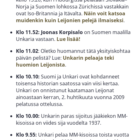
Norja ja Suomen lohkossa Zürichissä vastakkain
ovat Iso-Britannia ja Itävalta.
Näin voit katsoa
muidenkin kuin Leijonien pelejä ilmaiseksi
.
Klo 11.52: Joonas Korpisalo
on Suomen maalilla
Unkaria vastaan.
Lue lisää!
Klo 11.02
: Oletko huomannut tätä yksityiskohtaa
päivän pelistä? Lue:
Unkarin pelaaja teki
huomion Leijonista
.
Klo 10.10:
Suomi ja Unkari ovat kohdanneet
toisensa historian saatossa vain viisi kertaa.
Unkari on onnistunut kaatamaan Leijonat
ainoastaan kerran, 2. huhtikuuta vuonna 2009
pelatussa ottelussa.
Klo 10.00:
Unkarin paras sijoitus jääkiekon MM-
kisoissa on viides sija vuodelta 1937.
Klo 9.55:
Unkari pelaa MM-kisoissa toista vuotta