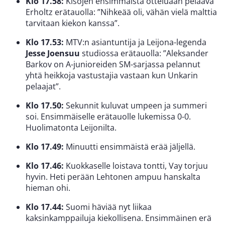
Klo 17.58:
Kisojen ensimmäistä otteluaan pelaava
Erholtz erätauolla: ”Nihkeää oli, vähän vielä malttia
tarvitaan kiekon kanssa”.
Klo 17.53:
MTV:n asiantuntija ja Leijona-legenda
Jesse Joensuu
studiossa erätauolla: ”Aleksander
Barkov on A-junioreiden SM-sarjassa pelannut
yhtä heikkoja vastustajia vastaan kun Unkarin
pelaajat”.
Klo 17.50:
Sekunnit kuluvat umpeen ja summeri
soi. Ensimmäiselle erätauolle lukemissa 0-0.
Huolimatonta Leijonilta.
Klo 17.49:
Minuutti ensimmäistä erää jäljellä.
Klo 17.46:
Kuokkaselle loistava tontti, Vay torjuu
hyvin. Heti perään Lehtonen ampuu hanskalta
hieman ohi.
Klo 17.44:
Suomi häviää nyt liikaa
kaksinkamppailuja kiekollisena. Ensimmäinen erä