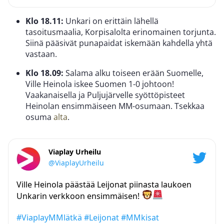
Klo 18.11:
Unkari on erittäin lähellä
tasoitusmaalia, Korpisalolta erinomainen torjunta.
Siinä pääsivät punapaidat iskemään kahdella yhtä
vastaan.
Klo 18.09:
Salama alku toiseen erään Suomelle,
Ville Heinola iskee Suomen 1-0 johtoon!
Vaakanaisella ja Puljujärvelle syöttöpisteet
Heinolan ensimmäiseen MM-osumaan. Tsekkaa
osuma
alta
.
Viaplay Urheilu
@ViaplayUrheilu
Ville Heinola päästää Leijonat piinasta laukoen
Unkarin verkkoon ensimmäisen!
#ViaplayMMlätkä
#Leijonat
#MMkisat