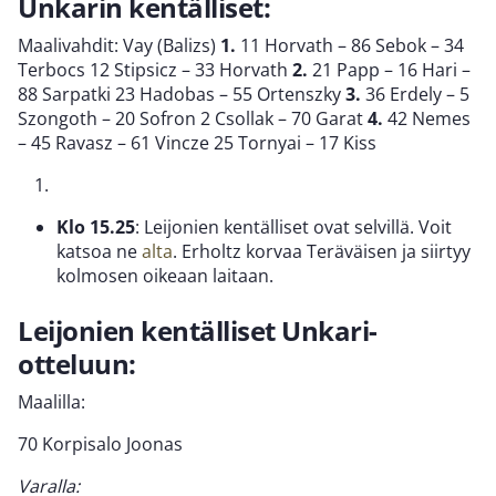
Unkarin kentälliset:
Maalivahdit: Vay (Balizs)
1.
11 Horvath – 86 Sebok – 34
Terbocs 12 Stipsicz – 33 Horvath
2.
21 Papp – 16 Hari –
88 Sarpatki 23 Hadobas – 55 Ortenszky
3.
36 Erdely – 5
Szongoth – 20 Sofron 2 Csollak – 70 Garat
4.
42 Nemes
– 45 Ravasz – 61 Vincze 25 Tornyai – 17 Kiss
Klo 15.25
: Leijonien kentälliset ovat selvillä. Voit
katsoa ne
alta
. Erholtz korvaa Teräväisen ja siirtyy
kolmosen oikeaan laitaan.
Leijonien kentälliset Unkari-
otteluun:
Maalilla:
70 Korpisalo Joonas
Varalla: