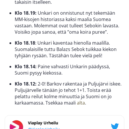
takaisin itselleen.
Klo 18.19:
Unkari on onnistunut nyt tekemään
MM-kisojen historiassa kaksi maalia Suomea
vastaan. Molemmat ovat tulleet Sebokin lavasta.
Voisiko jopa sanoa, että ”oma koira puree”.
Klo 18.18
: Unkari kaventaa hienolla maalilla.
Suomalaisille tuttu Balazs Sebok tuikkaa kiekon
tyhjään rysään. Tästähän tulee vielä peli!
Klo 18.14:
Paine vahvasti Unkarin päädyssä,
Suomi pysyy kiekossa.
Klo 18.12:
2-0! Barkov rakentaa ja Puljujärvi iskee.
Puljujärvelle tänään jo tehot 1+1. Toista erää
pelattu reilut kolme minuuttia ja Suomi on jo
karkaamassa. Tsekkaa maali
alta
.
Viaplay Urheilu