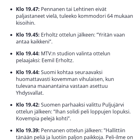
Klo 19.47:
Pennanen tai Lehtinen eivät
paljastaneet vielä, tuleeko kommodori 64 mukaan
kisoihin.
Klo 19.45:
Erholtz ottelun jälkeen: ”Yritän vaan
antaa kaikkeni”.
Klo 19.44:
MTV:n studion valinta ottelun
pelaajaksi: Eemil Erholtz.
Klo 19.44:
Suomi kohtaa seuraavaksi
huomattavasti kovemman vihulaisen, kun
tulevana maanantaina vastaan asettuu
Yhdysvallat.
Klo 19.42:
Suomen parhaaksi valittu Puljujärvi
ottelun jälkeen: ”Ihan solidi peli loppujen lopuksi.
Kovempia pelejä kohti”.
Klo 19.39:
Pennanen ottelun jälkeen: ”Hallittiin
tänään peliä ja luotiin paljon paikkoja. Peli-ilme on