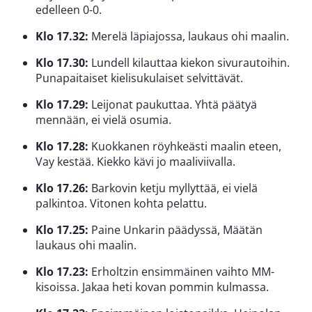
edelleen 0-0.
Klo 17.32:
Merelä läpiajossa, laukaus ohi maalin.
Klo 17.30:
Lundell kilauttaa kiekon sivurautoihin.
Punapaitaiset kielisukulaiset selvittävät.
Klo 17.29:
Leijonat paukuttaa. Yhtä päätyä
mennään, ei vielä osumia.
Klo 17.28:
Kuokkanen röyhkeästi maalin eteen,
Vay kestää. Kiekko kävi jo maaliviivalla.
Klo 17.26:
Barkovin ketju myllyttää, ei vielä
palkintoa. Vitonen kohta pelattu.
Klo 17.25:
Paine Unkarin päädyssä, Määtän
laukaus ohi maalin.
Klo 17.23:
Erholtzin ensimmäinen vaihto MM-
kisoissa. Jakaa heti kovan pommin kulmassa.