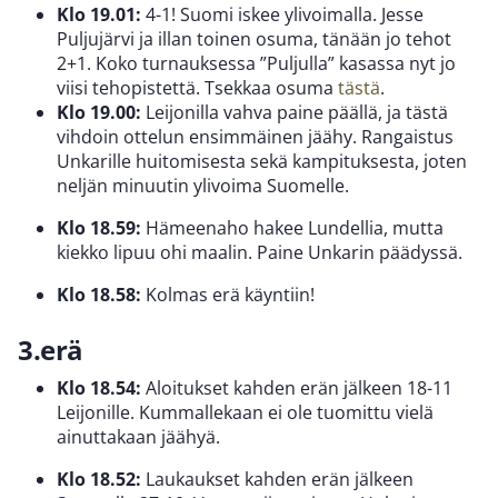
Klo 19.01:
4-1! Suomi iskee ylivoimalla. Jesse
Puljujärvi ja illan toinen osuma, tänään jo tehot
2+1. Koko turnauksessa ”Puljulla” kasassa nyt jo
viisi tehopistettä. Tsekkaa osuma
tästä
.
Klo 19.00:
Leijonilla vahva paine päällä, ja tästä
vihdoin ottelun ensimmäinen jäähy. Rangaistus
Unkarille huitomisesta sekä kampituksesta, joten
neljän minuutin ylivoima Suomelle.
Klo 18.59:
Hämeenaho hakee Lundellia, mutta
kiekko lipuu ohi maalin. Paine Unkarin päädyssä.
Klo 18.58:
Kolmas erä käyntiin!
3.erä
Klo 18.54:
Aloitukset kahden erän jälkeen 18-11
Leijonille. Kummallekaan ei ole tuomittu vielä
ainuttakaan jäähyä.
Klo 18.52:
Laukaukset kahden erän jälkeen