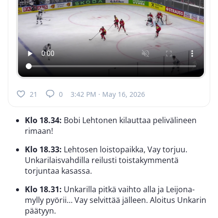
21
0
3:42 PM · May 16, 2026
Klo 18.34:
Bobi Lehtonen kilauttaa pelivälineen
rimaan!
Klo 18.33:
Lehtosen loistopaikka, Vay torjuu.
Unkarilaisvahdilla reilusti toistakymmentä
torjuntaa kasassa.
Klo 18.31:
Unkarilla pitkä vaihto alla ja Leijona-
mylly pyörii… Vay selvittää jälleen. Aloitus Unkarin
päätyyn.