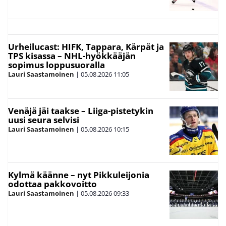
Urheilucast: HIFK, Tappara, Kärpät ja
TPS kisassa – NHL-hyökkääjän
sopimus loppusuoralla
Lauri Saastamoinen
|
05.08.2026
11:05
Venäjä jäi taakse – Liiga-pistetykin
uusi seura selvisi
Lauri Saastamoinen
|
05.08.2026
10:15
Kylmä käänne – nyt Pikkuleijonia
odottaa pakkovoitto
Lauri Saastamoinen
|
05.08.2026
09:33