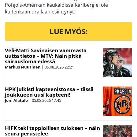
Pohjois-Amerikan kaukaloissa Karlberg ei ole
kuitenkaan urallaan esiintynyt.
LUE MYÖS:
Veli-Matti Savinaisen vammasta
uutta tietoa – MTV: Näin pitkä
sairausloma edessä
Markus Nuutinen
|
05.08.2026
22:21
HPK julkisti kapteenistonsa – tässä
joukkueen uusi kapteeni!
Joni Alatalo
|
05.08.2026
17:45
HIFK teki tappiollisen tuloksen – näin
seura perustelee