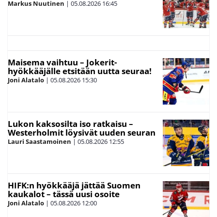
Markus Nuutinen
|
05.08.2026
16:45
Maisema vaihtuu – Jokerit-
hyökkääjälle etsitään uutta seuraa!
Joni Alatalo
|
05.08.2026
15:30
Lukon kaksosilta iso ratkaisu –
Westerholmit löysivät uuden seuran
Lauri Saastamoinen
|
05.08.2026
12:55
HIFK:n hyökkääjä jättää Suomen
kaukalot – tässä uusi osoite
Joni Alatalo
|
05.08.2026
12:00