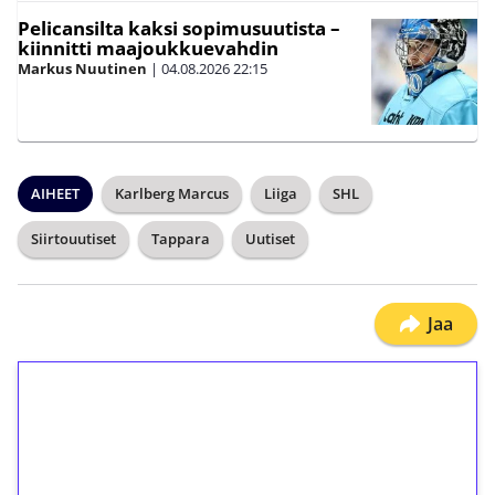
Pelicansilta kaksi sopimusuutista –
kiinnitti maajoukkuevahdin
Markus Nuutinen
|
04.08.2026
22:15
AIHEET
Karlberg Marcus
Liiga
SHL
Siirtouutiset
Tappara
Uutiset
Jaa
1€ = 10€ arvosta
ilmaiskierroksia ilman
kierrätystä!