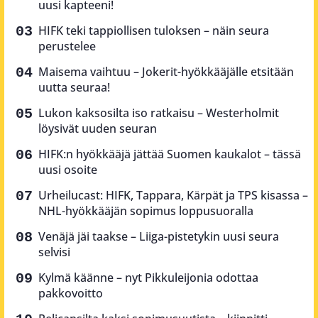
uusi kapteeni!
HIFK teki tappiollisen tuloksen – näin seura
perustelee
Maisema vaihtuu – Jokerit-hyökkääjälle etsitään
uutta seuraa!
Lukon kaksosilta iso ratkaisu – Westerholmit
löysivät uuden seuran
HIFK:n hyökkääjä jättää Suomen kaukalot – tässä
uusi osoite
Urheilucast: HIFK, Tappara, Kärpät ja TPS kisassa –
NHL-hyökkääjän sopimus loppusuoralla
Venäjä jäi taakse – Liiga-pistetykin uusi seura
selvisi
Kylmä käänne – nyt Pikkuleijonia odottaa
pakkovoitto