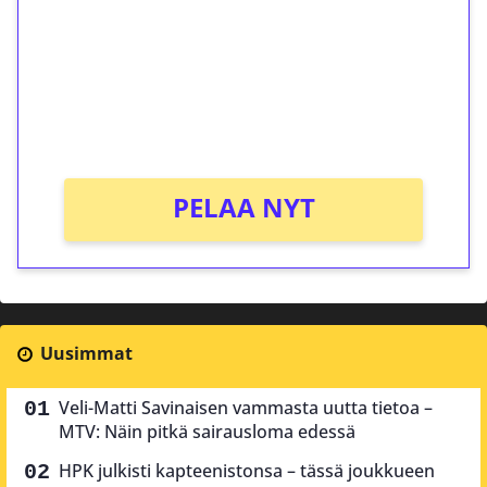
Talleta 1€
Saat heti 50 ilmaiskierrosta Tuohi 1000 -
peliin (arvo 0,20€ per kierros)!
Ei kierrätysvaatimusta!
PELAA NYT
Uusimmat
Veli-Matti Savinaisen vammasta uutta tietoa –
MTV: Näin pitkä sairausloma edessä
HPK julkisti kapteenistonsa – tässä joukkueen