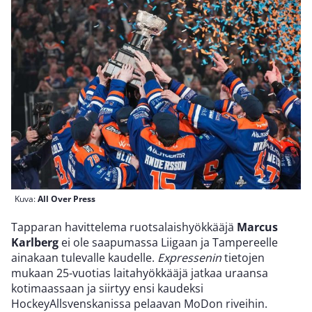
Kuva:
All Over Press
Tapparan havittelema ruotsalaishyökkääjä
Marcus
Karlberg
ei ole saapumassa Liigaan ja Tampereelle
ainakaan tulevalle kaudelle.
Expressenin
tietojen
mukaan 25-vuotias laitahyökkääjä jatkaa uraansa
kotimaassaan ja siirtyy ensi kaudeksi
HockeyAllsvenskanissa pelaavan MoDon riveihin.