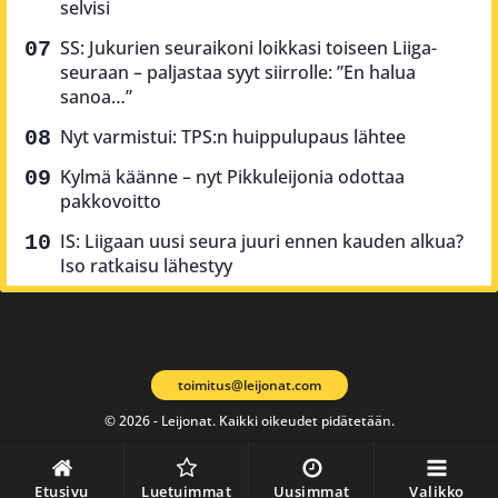
selvisi
SS: Jukurien seuraikoni loikkasi toiseen Liiga-
seuraan – paljastaa syyt siirrolle: ”En halua
sanoa…”
Nyt varmistui: TPS:n huippulupaus lähtee
Kylmä käänne – nyt Pikkuleijonia odottaa
pakkovoitto
IS: Liigaan uusi seura juuri ennen kauden alkua?
Iso ratkaisu lähestyy
toimitus@leijonat.com
© 2026 - Leijonat. Kaikki oikeudet pidätetään.
Etusivu
Luetuimmat
Uusimmat
Valikko