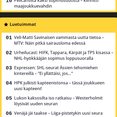
Pelicansilta kaksi sopimusuutista – kiinnitti
maajoukkuevahdin
Luetuimmat
Veli-Matti Savinaisen vammasta uutta tietoa –
MTV: Näin pitkä sairausloma edessä
Urheilucast: HIFK, Tappara, Kärpät ja TPS kisassa –
NHL-hyökkääjän sopimus loppusuoralla
Expressen: SHL-seurat Ässien tehomiehen
kintereillä – ”Ei yllättäisi, jos…”
HPK julkisti kapteenistonsa – tässä joukkueen
uusi kapteeni!
Lukon kaksosilta iso ratkaisu – Westerholmit
löysivät uuden seuran
Venäjä jäi taakse – Liiga-pistetykin uusi seura