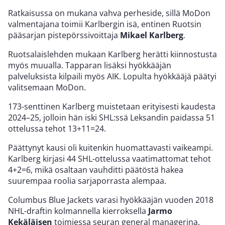
Ratkaisussa on mukana vahva perheside, sillä MoDon
valmentajana toimii Karlbergin isä, entinen Ruotsin
pääsarjan pistepörssivoittaja
Mikael Karlberg
.
Ruotsalaislehden mukaan Karlberg herätti kiinnostusta
myös muualla. Tapparan lisäksi hyökkääjän
palveluksista kilpaili myös AIK. Lopulta hyökkääjä päätyi
valitsemaan MoDon.
173-senttinen Karlberg muistetaan erityisesti kaudesta
2024–25, jolloin hän iski SHL:ssä Leksandin paidassa 51
ottelussa tehot 13+11=24.
Päättynyt kausi oli kuitenkin huomattavasti vaikeampi.
Karlberg kirjasi 44 SHL-ottelussa vaatimattomat tehot
4+2=6, mikä osaltaan vauhditti päätöstä hakea
suurempaa roolia sarjaporrasta alempaa.
Columbus Blue Jackets varasi hyökkääjän vuoden 2018
NHL-draftin kolmannella kierroksella
Jarmo
Kekäläisen
toimiessa seuran general managerina.