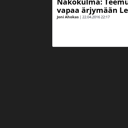
Näkökulma: Teemu
vapaa ärjymään Le
Joni Ahokas
|
22.04.2016
22:17