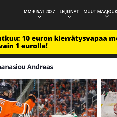
MM-KISAT 2027
LEIJONAT
MUUT MAAJOUK
jatkuu: 10 euron kierrätysvapaa m
vain 1 eurolla!
thanasiou Andreas