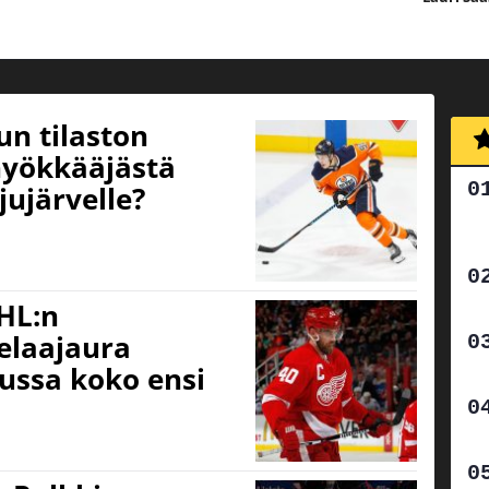
un tilaston
yökkääjästä
jujärvelle?
HL:n
elaajaura
vussa koko ensi