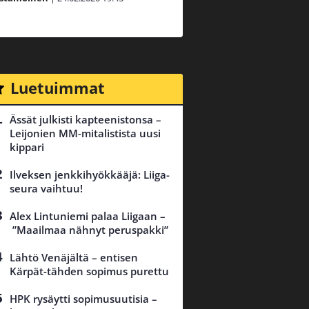
Luetuimmat
Ässät julkisti kapteenistonsa –
Leijonien MM-mitalistista uusi
kippari
Ilveksen jenkkihyökkääjä: Liiga-
seura vaihtuu!
Alex Lintuniemi palaa Liigaan –
”Maailmaa nähnyt peruspakki”
Lähtö Venäjältä – entisen
Kärpät-tähden sopimus purettu
HPK rysäytti sopimusuutisia –