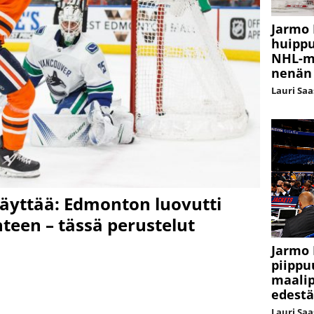
Jarmo 
huippu
NHL-ma
nenän 
Lauri Sa
räyttää: Edmonton luovutti
hteen – tässä perustelut
Jarmo 
piippu
maalip
edestä
Lauri Sa