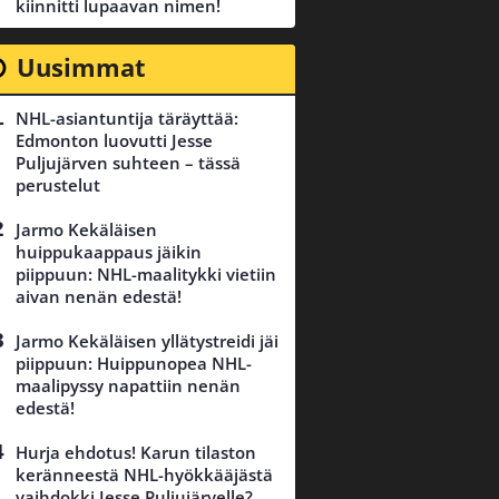
kiinnitti lupaavan nimen!
Uusimmat
NHL-asiantuntija täräyttää:
Edmonton luovutti Jesse
Puljujärven suhteen – tässä
perustelut
Jarmo Kekäläisen
huippukaappaus jäikin
piippuun: NHL-maalitykki vietiin
aivan nenän edestä!
Jarmo Kekäläisen yllätystreidi jäi
piippuun: Huippunopea NHL-
maalipyssy napattiin nenän
edestä!
Hurja ehdotus! Karun tilaston
keränneestä NHL-hyökkääjästä
vaihdokki Jesse Puljujärvelle?