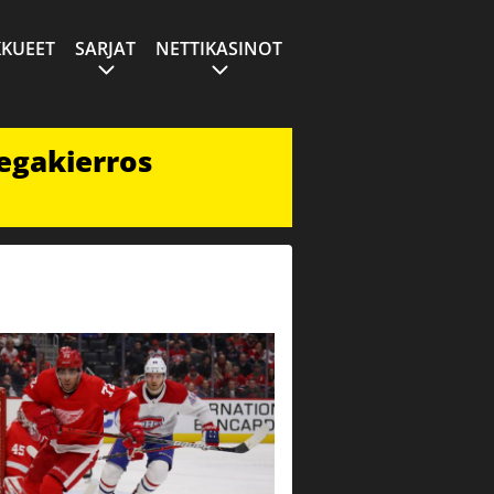
KUEET
SARJAT
NETTIKASINOT
egakierros