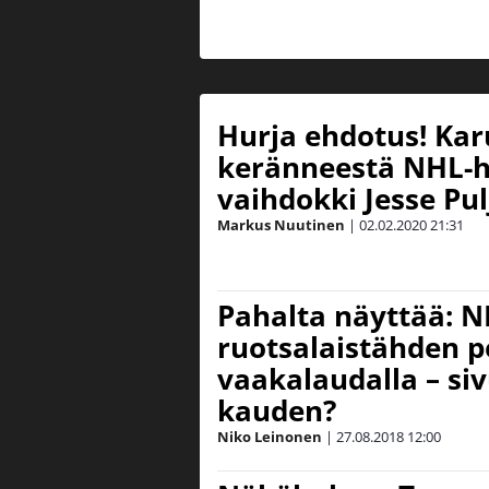
Hurja ehdotus! Kar
keränneestä NHL-h
vaihdokki Jesse Pul
Markus Nuutinen
|
02.02.2020
21:31
Pahalta näyttää: N
ruotsalaistähden p
vaakalaudalla – si
kauden?
Niko Leinonen
|
27.08.2018
12:00