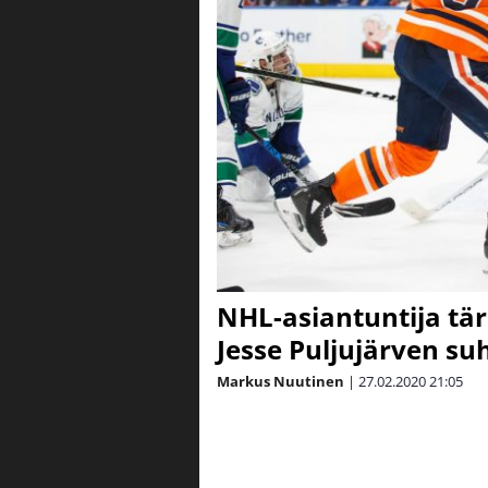
NHL-asiantuntija tä
Jesse Puljujärven su
Markus Nuutinen
|
27.02.2020
21:05