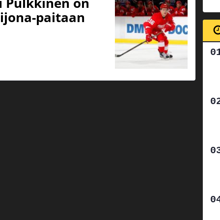
 Pulkkinen on
ijona-paitaan