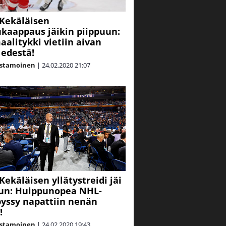
Kekäläisen
kaappaus jäikin piippuun:
alitykki vietiin aivan
edestä!
astamoinen
|
24.02.2020
21:07
Kekäläisen yllätystreidi jäi
un: Huippunopea NHL-
yssy napattiin nenän
!
astamoinen
|
24.02.2020
19:43